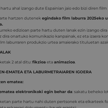
 hartu ahal izango dute Espainian jaio edo bizi diren film
arte hartzen dutenek
egindako film laburra 2025eko ur
a.
urreko edizioan parte hartu duten lanak ezin izango dira 
z dira onartuko komunikazio kanpainak, ez eta izaera ko
ilm laburraren produkzio urtea amaierako tituluetan aza
TALAK
ketak 2 atal ditu:
fikzioa
eta
animazioa
.
IZEN-EMATEA ETA LABURMETRAIAREN IGOERA
 Izen ematea:
ematea elektronikoki egin behar da
: sakatu beheko lo
ketan parte hartu nahi duten pertsonek eta elkarteek f
eta eskaerari dokumentu hauek erantsi: