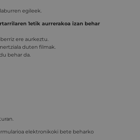
 laburren egileek.
tarrilaren 1etik aurrerakoa izan behar
berriz ere aurkeztu.
mertziala duten filmak.
ldu behar da.
turan.
ormularioa elektronikoki bete beharko