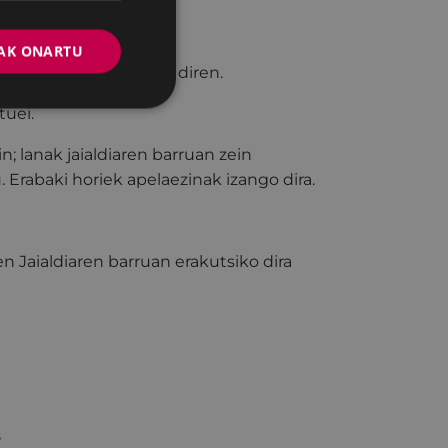
AK ONARTU
u zein lan aurkeztuko diren.
tuei.
; lanak jaialdiaren barruan zein
Erabaki horiek apelaezinak izango dira.
n Jaialdiaren barruan erakutsiko dira
.