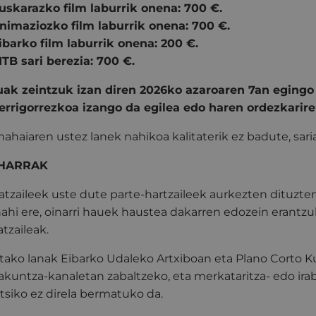
uskarazko film laburrik onena: 700 €.
nimaziozko film laburrik onena: 700 €.
ibarko film laburrik onena: 200 €.
ITB sari berezia: 700 €.
uak zeintzuk izan diren 2026ko azaroaren 7an egingo
errigorrezkoa izango da egilea edo haren ordezkarire
ahaiaren ustez lanek nahikoa kalitaterik ez badute, sar
OHARRAK
atzaileek uste dute parte-hartzaileek aurkezten dituzte
ahi ere, oinarri hauek haustea dakarren edozein erantzu
atzaileak.
itako lanak Eibarko Udaleko Artxiboan eta Plano Corto Ku
akuntza-kanaletan zabaltzeko, eta merkataritza- edo ira
tsiko ez direla bermatuko da.