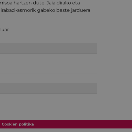
soa hartzen dute, Jaialdirako eta
 irabazi-asmorik gabeko beste jarduera
akar.
Cookien politika