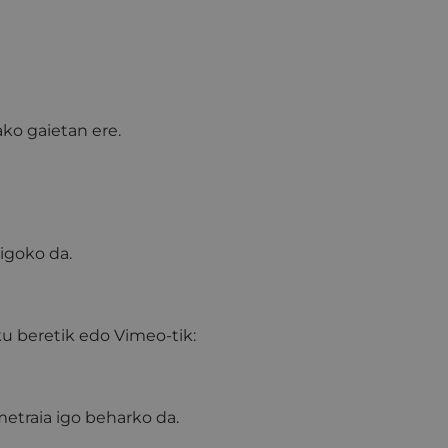
ko gaietan ere.
igoko da.
u beretik edo Vimeo-tik:
rmetraia igo beharko da.