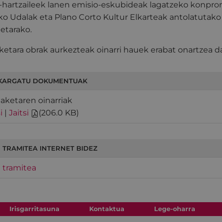
-hartzaileek lanen emisio-eskubideak lagatzeko konpromi
ko Udalak eta Plano Corto Kultur Elkarteak antolatutako
etarako.
ketara obrak aurkezteak oinarri hauek erabat onartzea d
KARGATU DOKUMENTUAK
iaketaren oinarriak
i
|
Jaitsi
(
206.0 KB
)
 TRAMITEA INTERNET BIDEZ
 tramitea
Irisgarritasuna
Kontaktua
Lege-oharra