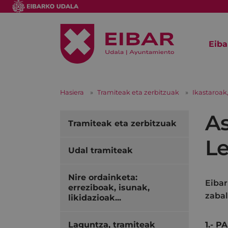
Eiba
Hasiera
Tramiteak eta zerbitzuak
Ikastaroak,
As
Tramiteak eta zerbitzuak
Le
Udal tramiteak
Nire ordainketa:
Eibar
erreziboak, isunak,
zabal
likidazioak...
Laguntza, tramiteak
1.- 