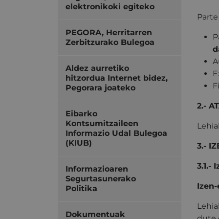
elektronikoki egiteko
Parte
PEGORA, Herritarren
P
Zerbitzurako Bulegoa
d
A
Aldez aurretiko
E
hitzordua Internet bidez,
F
Pegorara joateko
2.- A
Eibarko
Kontsumitzaileen
Lehia
Informazio Udal Bulegoa
(KIUB)
3.- 
3.1.-
Informazioaren
Segurtasunerako
Izen-
Politika
Lehia
Dokumentuak
dute 