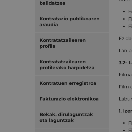
balidatzea
F
Kontratazio publikoaren
F
araudia
F
Ez da
Kontratatzailearen
profila
Lan b
Kontratatzailearen
3.2- 
profilerako harpidetza
Filma
Kontratuen erregistroa
Film 
Fakturazio elektronikoa
Labur
1. Iz
Bekak, dirulaguntzak
eta laguntzak
F
F