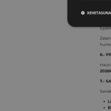
5.- 
XEHETASUNA
Lehia
Epaim
Zalan
hurre
6.- 
Haut
2026k
7.- S
Saria
L
B