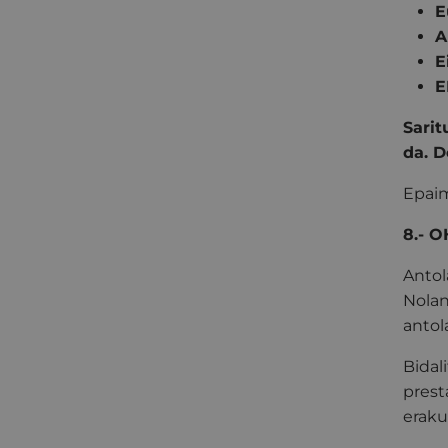
E
A
E
E
Sarit
da. D
Epaim
8.- 
Antol
Nolan
antol
Bidal
prest
eraku