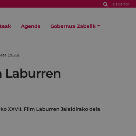
Español
steak
Agenda
Gobernua Zabalik
eta (2026)
lm Laburren
rko XXVII. Film Laburren Jaialdirako deia