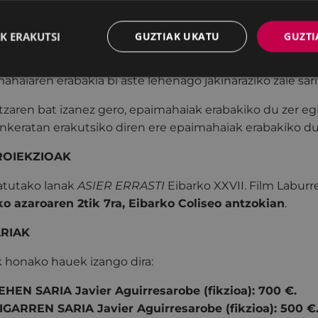
EPAIMAHAIA
K ERAKUTSI
GUZTIAK UKATU
GUZTI
ketarako bereziki izendatutako epaimahaiak erabakiko d
ahaiaren erabakia bi aste lehenago jakinaraziko zaie sari
tzaren bat izanez gero, epaimahaiak erabakiko du zer egin
nkeratan erakutsiko diren ere epaimahaiak erabakiko du. 
PROIEKZIOAK
atutako lanak
ASIER ERRASTI
Eibarko XXVII. Film Laburre
o azaroaren 2tik 7ra
, Eibarko Coliseo antzokian
.
ARIAK
k honako hauek izango dira:
EHEN SARIA Javier Aguirresarobe (fikzioa): 700 €.
IGARREN SARIA Javier Aguirresarobe (fikzioa): 500 €