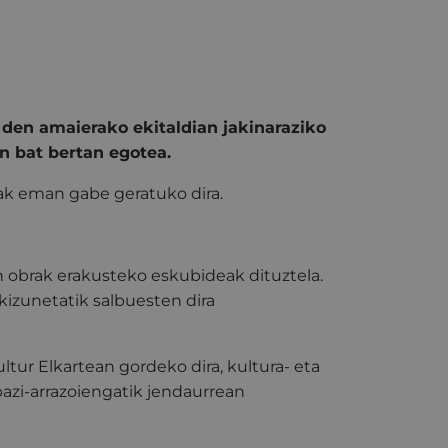
 den amaierako ekitaldian jakinaraziko
n bat bertan egotea.
iak eman gabe geratuko dira.
n obrak erakusteko eskubideak dituztela.
kizunetatik salbuesten dira
ltur Elkartean gordeko dira, kultura- eta
bazi-arrazoiengatik jendaurrean