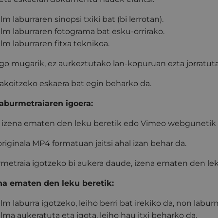
ilm laburraren sinopsi txiki bat (bi lerrotan).
ilm laburraren fotograma bat esku-orrirako.
ilm laburraren fitxa teknikoa.
go mugarik, ez aurkeztutako lan-kopuruan ezta jorratuta
akoitzeko eskaera bat egin beharko da.
Laburmetraiaren igoera:
 izena ematen den leku beretik edo Vimeo webgunetik 
originala MP4 formatuan jaitsi ahal izan behar da.
metraia igotzeko bi aukera daude, izena ematen den lek
ena ematen den leku beretik:
ilm laburra igotzeko, leiho berri bat irekiko da, non labu
ilma aukeratuta eta igota, leiho hau itxi beharko da.