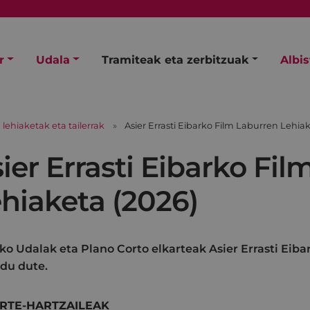
r
Udala
Tramiteak eta zerbitzuak
Albi
 lehiaketak eta tailerrak
Asier Errasti Eibarko Film Laburren Lehiak
ier Errasti Eibarko Fi
hiaketa (2026)
ko Udalak eta Plano Corto elkarteak Asier Errasti Eiba
du dute.
PARTE-HARTZAILEAK