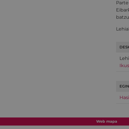
Parte
Eibar
batzu
Lehia
DES
Leh
Ikus
EGIN
Hasi
Web mapa