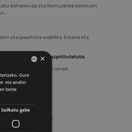
klikatu beharko da eta formularioa betetzen
en.
kin eta pasahitza erabilita. Esteka eta
×
za horietako batean azpititulatuta.
 iraupena
izango dute lanek.
ztertzeko. Gure
BASQUE
aurkeztu
.
- eta analisi-
SPANISH
en beste
Sailkatu gabe
ko azaroaren 2tik 7ra.
oaren 7an.