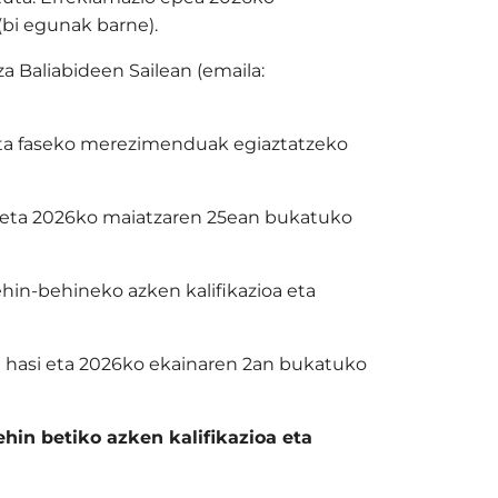
(bi egunak barne).
 Baliabideen Sailean (emaila:
keta faseko merezimenduak egiaztatzeko
i eta 2026ko maiatzaren 25ean bukatuko
in-behineko azken kalifikazioa eta
 hasi eta 2026ko ekainaren 2an bukatuko
hin betiko azken kalifikazioa eta