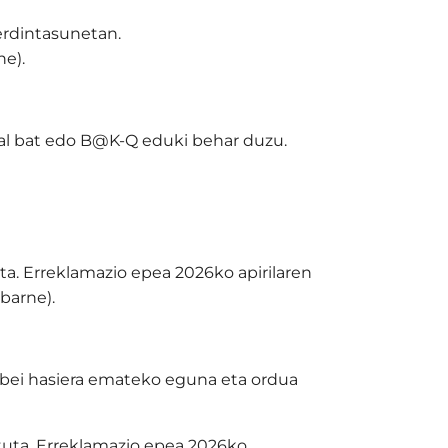
erdintasunetan.
ne).
gital bat edo B@K-Q eduki behar duzu.
a. Erreklamazio epea 2026ko apirilaren
barne).
obei hasiera emateko eguna eta ordua
tuta. Erreklamazio epea 2026ko