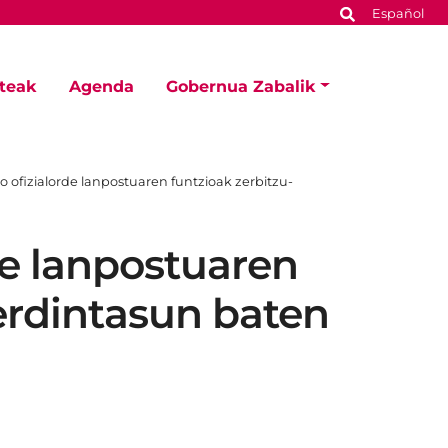
Español
steak
Agenda
Gobernua Zabalik
 ofizialorde lanpostuaren funtzioak zerbitzu-
de lanpostuaren
erdintasun baten