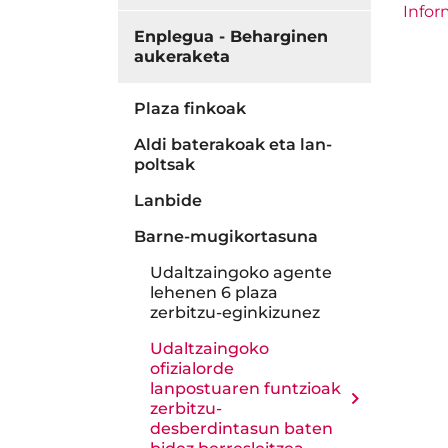
Infor
Enplegua - Beharginen
aukeraketa
Plaza finkoak
Aldi baterakoak eta lan-
poltsak
Lanbide
Barne-mugikortasuna
Udaltzaingoko agente
lehenen 6 plaza
zerbitzu-eginkizunez
Udaltzaingoko
ofizialorde
lanpostuaren funtzioak
zerbitzu-
desberdintasun baten