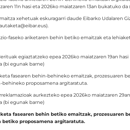
zaren 11n hasi eta 2026ko maiatzaren 13an bukatuko da 
maitza xehetuak eskuragarri daude Eibarko Udalaren Giza
autaketa@eibar.eus).
zio-faseko ariketaren behin betiko emaitzak eta lehia
.
erituak egiaztatzeko epea 2026ko maiatzaren 19an has
a (bi egunak barne)
keta fasearen behin-behineko emaitzak, prozesuaren beh
-behineko proposamena argitaratuta.
rreklamazioak aurkezteko epea 2026ko maiatzaren 29an
a (bi egunak barne)
keta fasearen behin betiko emaitzak, prozesuaren be
n betiko proposamena argitaratuta.