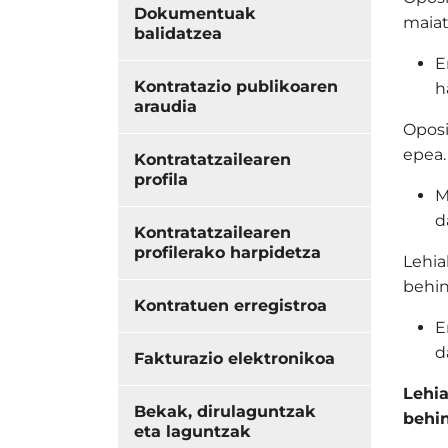
Dokumentuak
maiat
balidatzea
E
Kontratazio publikoaren
h
araudia
Oposi
epea
Kontratatzailearen
profila
M
d
Kontratatzailearen
profilerako harpidetza
Lehia
behin
Kontratuen erregistroa
E
d
Fakturazio elektronikoa
Lehia
Bekak, dirulaguntzak
behi
eta laguntzak