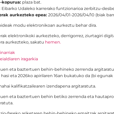
a-kopurua:
plaza bat.
:
Eibarko Udaleko karrerako funtzionarioa zerbitzu-desb
erak aurkezteko epea:
2026/04/01-2026/04/10 (biak bar
ideak modu elektronikoan aurkeztu behar dira.
rak elektronikoki aurkezteko, derrigorrez, ziurtagiri di
ra aurkezteko, sakatu
hemen.
inarriak
eialdiaren iragarkia
uen eta baztertuen behin-behineko zerrenda argitaratut
 hasi eta 2026ko apirilaren 16an bukatuko da (bi egunak 
ahai kalifikatzailearen izendapena argitaratuta.
uen eta baztertuen behin betiko zerrenda eta hautapr
aratuta.
zio-faseko ariketaren behin-behineko emaitzak argitara