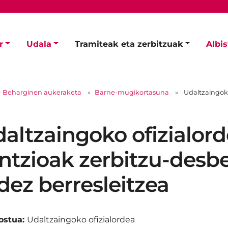
r
Udala
Tramiteak eta zerbitzuak
Albi
- Beharginen aukeraketa
Barne-mugikortasuna
Udaltzaingoko
altzaingoko ofizialor
ntzioak zerbitzu-desb
dez berresleitzea
ostua:
Udaltzaingoko ofizialordea