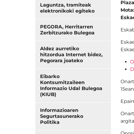
Plaz
Laguntza, tramiteak
Mota
elektronikoki egiteko
Eska
PEGORA, Herritarren
Eskab
Zerbitzurako Bulegoa
Eskae
Aldez aurretiko
Eskae
hitzordua Internet bidez,
Pegorara joateko
O
D
Eibarko
Onart
Kontsumitzaileen
Informazio Udal Bulegoa
15ean
(KIUB)
Epaim
Informazioaren
Onart
Segurtasunerako
argit
Politika
Oposi