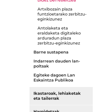
bidez berresleitzea
Artxibozain plaza
funtzioetarako zerbitzu-
eginkizunez
Antolaketa eta
eraldaketa digitaleko
arduradun plaza
zerbitzu-eginkizunez
Barne sustapena
Indarrean dauden lan-
poltsak
Egiteke dagoen Lan
Eskaintza Publikoa
Ikastaroak, lehiaketak
eta tailerrak
Harpidetzak