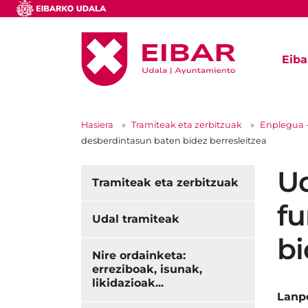
Eiba
Hasiera
Tramiteak eta zerbitzuak
Enplegua 
desberdintasun baten bidez berresleitzea
Ud
Tramiteak eta zerbitzuak
fu
Udal tramiteak
bi
Nire ordainketa:
erreziboak, isunak,
likidazioak...
Lanp