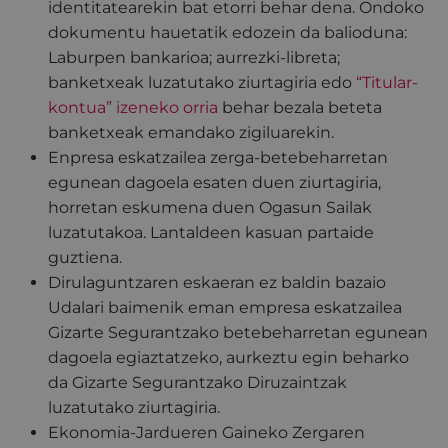
identitatearekin bat etorri behar dena. Ondoko
dokumentu hauetatik edozein da balioduna:
Laburpen bankarioa; aurrezki-libreta;
banketxeak luzatutako ziurtagiria edo
“Titular-
kontua” izeneko orria
behar bezala beteta
banketxeak emandako zigiluarekin.
Enpresa eskatzailea zerga-betebeharretan
egunean dagoela esaten duen ziurtagiria,
horretan eskumena duen Ogasun Sailak
luzatutakoa. Lantaldeen kasuan partaide
guztiena.
Dirulaguntzaren eskaeran ez baldin bazaio
Udalari baimenik eman empresa eskatzailea
Gizarte Segurantzako betebeharretan egunean
dagoela egiaztatzeko, aurkeztu egin beharko
da Gizarte Segurantzako Diruzaintzak
luzatutako ziurtagiria.
Ekonomia-Jardueren Gaineko Zergaren