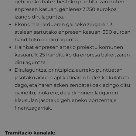
gehiagoko batez besteko plantilla izan duten
enpresen kasuan, gehienez 3.750 eurokoa
izango dirulaguntza.
Ekonomia-jardueren gaineko zergaren 3.
atalean sartutako enpresen kasuan, 300 euroan
handituko da dirulaguntza.
Hainbat enpresen arteko proiektu komunen
kasuan, % 25 handituko da enpresa bakoitzaren
dirulaguntza.
Dirulaguntza, printzipioz, aurreko puntuetan
jasotako arauen aplikazioaren bidez kalkulatuta
dago, eta haren azken zenbatekoak ezingo ditu
gainditu, inola ere, deialdi honen laugarren
klausulan jasotako gehieneko portzentaje
finantzagarriak.
Tramitazio kanalak: