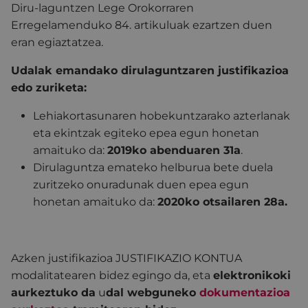
Diru-laguntzen Lege Orokorraren
Erregelamenduko 84. artikuluak ezartzen duen
eran egiaztatzea.
Udalak emandako dirulaguntzaren justifikazioa
edo zuriketa:
Lehiakortasunaren hobekuntzarako azterlanak
eta ekintzak egiteko epea egun honetan
amaituko da:
2019ko abenduaren 31a
.
Dirulaguntza emateko helburua bete duela
zuritzeko onuradunak duen epea egun
honetan amaituko da:
2020ko otsailaren 28a.
Azken justifikazioa JUSTIFIKAZIO KONTUA
modalitatearen bidez egingo da, eta
elektronikoki
aurkeztuko da
u
dal webguneko
dokumentazioa