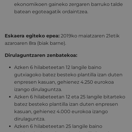
ekonomikoen gaineko zergaren barruko talde
batean egoteagatik ordaintzea.
Eskaera egiteko epea:
2019ko maiatzaren 21etik
azaroaren 8ra (biak barne).
Dirulaguntzaren zenbatekoa:
Azken 6 hilabeteetan 12 langile baino
gutxiagoko batez besteko plantilla izan duten
enpresen kasuan, gehienez 4.250 eurokoa
izango dirulaguntza.
Azken 6 hilabeteetan 12 eta 25 langile bitarteko
batez besteko plantilla izan duten enpresen
kasuan, gehienez 4.000 eurokoa izango
dirulaguntza.
Azken 6 hilabeteetan 25 langile baino