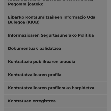
Pegorara joateko
Eibarko Kontsumitzaileen Informazio Udal
Bulegoa (KIUB)
Informazioaren Segurtasunerako Politika
Dokumentuak balidatzea
Kontratazio publikoaren araudia
Kontratatzailearen profila
Kontratatzailearen profilerako harpidetza
Kontratuen erregistroa