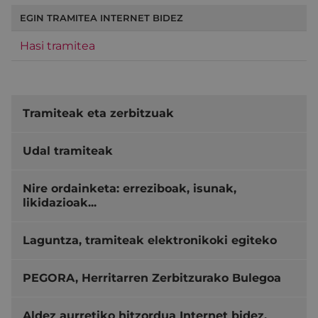
EGIN TRAMITEA INTERNET BIDEZ
Hasi tramitea
Tramiteak eta zerbitzuak
Udal tramiteak
Nire ordainketa: erreziboak, isunak,
likidazioak...
Laguntza, tramiteak elektronikoki egiteko
PEGORA, Herritarren Zerbitzurako Bulegoa
Aldez aurretiko hitzordua Internet bidez,