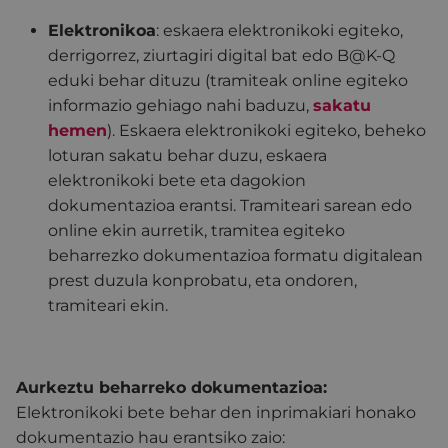
Elektronikoa
: eskaera elektronikoki egiteko,
derrigorrez, ziurtagiri digital bat edo B@K-Q
eduki behar dituzu (tramiteak online egiteko
informazio gehiago nahi baduzu,
sakatu
hemen
). Eskaera elektronikoki egiteko, beheko
loturan sakatu behar duzu, eskaera
elektronikoki bete eta dagokion
dokumentazioa erantsi. Tramiteari sarean edo
online ekin aurretik, tramitea egiteko
beharrezko dokumentazioa formatu digitalean
prest duzula konprobatu, eta ondoren,
tramiteari ekin.
Aurkeztu beharreko dokumentazioa:
Elektronikoki bete behar den inprimakiari honako
dokumentazio hau erantsiko zaio: