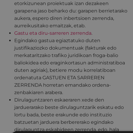
etorkizunean proiektuak izan dezakeen
garapena jaso beharko du: garapen berrietarako
aukera, espero diren inbertsioen zerrenda,
aurreikusitako emaitzak, etab.
Gastu eta diru-sarreren zerrenda
.
Egindako gastua egiaztatuko duten
justifikaziozko dokumentuak (fakturak edo
merkataritzako trafiko juridikoan froga-balio
baliokidea edo eraginkortasun administratiboa
duten agiriak), betiere modu korrelatiboan
ordenatuta GASTUEN ETA SARREREN
ZERRENDA horretan emandako ordena-
zenbakiaren arabera.
Dirulaguntzaren eskaeraren xede den
jarduerarako beste dirulaguntzarik eskatu edo
lortu bada, beste erakunde edo instituzio
batzuetan jarduera berbererako egindako
dirulaguntza eskabideen zerrenda, edo, hala