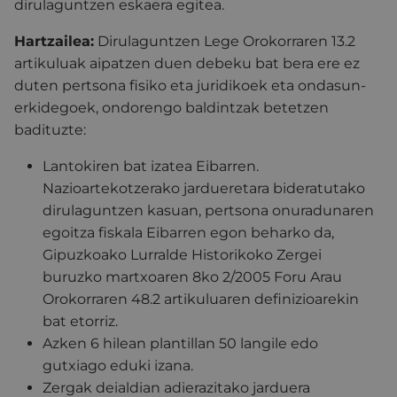
dirulaguntzen eskaera egitea.
Hartzailea:
Dirulaguntzen Lege Orokorraren 13.2
artikuluak aipatzen duen debeku bat bera ere ez
duten pertsona fisiko eta juridikoek eta ondasun-
erkidegoek, ondorengo baldintzak betetzen
badituzte:
Lantokiren bat izatea Eibarren.
Nazioartekotzerako jardueretara bideratutako
dirulaguntzen kasuan, pertsona onuradunaren
egoitza fiskala Eibarren egon beharko da,
Gipuzkoako Lurralde Historikoko Zergei
buruzko martxoaren 8ko 2/2005 Foru Arau
Orokorraren 48.2 artikuluaren definizioarekin
bat etorriz.
Azken 6 hilean plantillan 50 langile edo
gutxiago eduki izana.
Zergak deialdian adierazitako jarduera