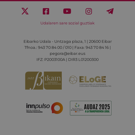
Udalaren sare sozial guztiak
Eibarko Udala - Untzaga plaza, 1 | 20600 Eibar
Tfnoa.: 943 70 84 00 / 010 | Faxa: 943 70 84 16 |
pegora@eibar.eus
IFZ: P2003100A | DIR3 L01200300