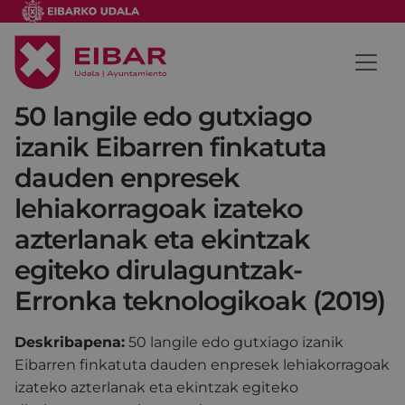
50 langile edo gutxiago
izanik Eibarren finkatuta
dauden enpresek
lehiakorragoak izateko
azterlanak eta ekintzak
egiteko dirulaguntzak-
Erronka teknologikoak (2019)
Deskribapena:
50 langile edo gutxiago izanik
Eibarren finkatuta dauden enpresek lehiakorragoak
izateko azterlanak eta ekintzak egiteko