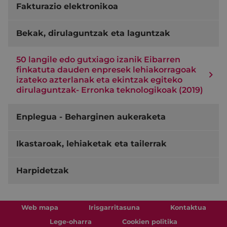
Fakturazio elektronikoa
Bekak, dirulaguntzak eta laguntzak
50 langile edo gutxiago izanik Eibarren
finkatuta dauden enpresek lehiakorragoak
izateko azterlanak eta ekintzak egiteko
dirulaguntzak- Erronka teknologikoak (2019)
Enplegua - Beharginen aukeraketa
Ikastaroak, lehiaketak eta tailerrak
Harpidetzak
Web mapa
Irisgarritasuna
Kontaktua
Lege-oharra
Cookien politika