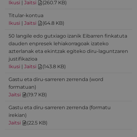
Ikusi
|
Jaitsi
(
260.7 KB
)
Titular-kontua
Ikusi
|
Jaitsi
(
64.8 KB
)
50 langile edo gutxiago izanik Eibarren finkatuta
dauden enpresek lehiakorragoak izateko
azterlanak eta ekintzak egiteko diru-laguntzaren
justifikazioa
Ikusi
|
Jaitsi
(
143.8 KB
)
Gastu eta diru-sarreren zerrenda (word
formatuan)
Jaitsi
(
19.7 KB
)
Gastu eta diru-sarreren zerrenda (formatu
irekian)
Jaitsi
(
22.5 KB
)