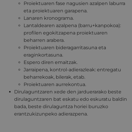
Proiektuaren fase nagusien azalpen laburra
eta proiektuaren garapena.
Lanaren kronograma.
Lantaldearen azalpena (barru+kanpokoa):
profilen egokitzapena proiektuaren
beharren arabera.
Proiektuaren bideragarritasuna eta
eraginkortasuna.
Espero diren emaitzak.
Jarraipena, kontrol-adierazleak: entregatu
beharrekoak, bilerak, etab.
Proiektuaren aurrekontua.
Dirulaguntzaren xede den jarduerarako beste
dirulaguntzaren bat eskatu edo eskuratu baldin
bada, beste dirulaguntza horiei buruzko
erantzukizunpeko adierazpena.