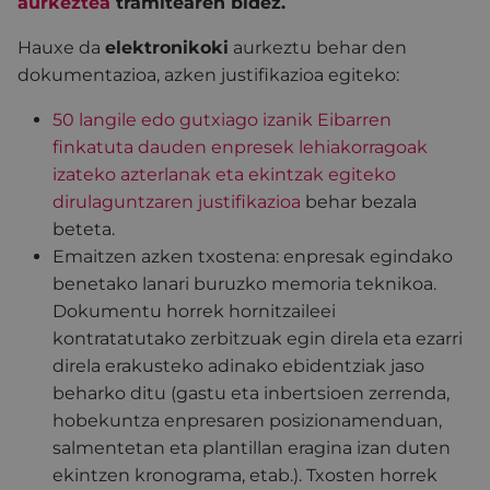
aurkeztea
tramitearen bidez.
Hauxe da
elektronikoki
aurkeztu behar den
dokumentazioa, azken justifikazioa egiteko:
50 langile edo gutxiago izanik Eibarren
finkatuta dauden enpresek lehiakorragoak
izateko azterlanak eta ekintzak egiteko
dirulaguntzaren justifikazioa
behar bezala
beteta.
Emaitzen azken txostena: enpresak egindako
benetako lanari buruzko memoria teknikoa.
Dokumentu horrek hornitzaileei
kontratatutako zerbitzuak egin direla eta ezarri
direla erakusteko adinako ebidentziak jaso
beharko ditu (gastu eta inbertsioen zerrenda,
hobekuntza enpresaren posizionamenduan,
salmentetan eta plantillan eragina izan duten
ekintzen kronograma, etab.). Txosten horrek