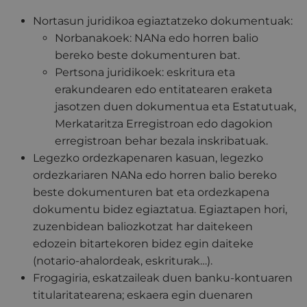
Nortasun juridikoa egiaztatzeko dokumentuak:
Norbanakoek: NANa edo horren balio
bereko beste dokumenturen bat.
Pertsona juridikoek: eskritura eta
erakundearen edo entitatearen eraketa
jasotzen duen dokumentua eta Estatutuak,
Merkataritza Erregistroan edo dagokion
erregistroan behar bezala inskribatuak.
Legezko ordezkapenaren kasuan, legezko
ordezkariaren NANa edo horren balio bereko
beste dokumenturen bat eta ordezkapena
dokumentu bidez egiaztatua. Egiaztapen hori,
zuzenbidean baliozkotzat har daitekeen
edozein bitartekoren bidez egin daiteke
(notario-ahalordeak, eskriturak…).
Frogagiria, eskatzaileak duen banku-kontuaren
titularitatearena; eskaera egin duenaren