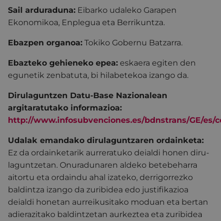
Sail arduraduna:
Eibarko udaleko Garapen
Ekonomikoa, Enplegua eta Berrikuntza.
Ebazpen organoa:
Tokiko Gobernu Batzarra.
Ebazteko gehieneko epea:
eskaera egiten den
egunetik zenbatuta, bi hilabetekoa izango da.
Dirulaguntzen Datu-Base Nazionalean
argitaratutako informazioa:
http://www.infosubvenciones.es/bdnstrans/GE/es/
Udalak emandako dirulaguntzaren ordainketa:
Ez da ordainketarik aurreratuko deialdi honen diru-
laguntzetan. Onuradunaren aldeko betebeharra
aitortu eta ordaindu ahal izateko, derrigorrezko
baldintza izango da zuribidea edo justifikazioa
deialdi honetan aurreikusitako moduan eta bertan
adierazitako baldintzetan aurkeztea eta zuribidea