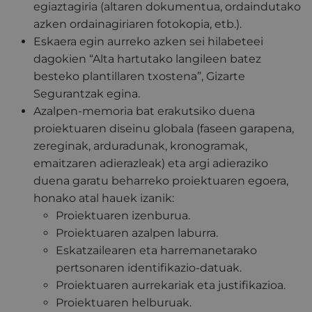
egiaztagiria (altaren dokumentua, ordaindutako
azken ordainagiriaren fotokopia, etb.).
Eskaera egin aurreko azken sei hilabeteei
dagokien “Alta hartutako langileen batez
besteko plantillaren txostena”, Gizarte
Segurantzak egina.
Azalpen-memoria bat erakutsiko duena
proiektuaren diseinu globala (faseen garapena,
zereginak, arduradunak, kronogramak,
emaitzaren adierazleak) eta argi adieraziko
duena garatu beharreko proiektuaren egoera,
honako atal hauek izanik:
Proiektuaren izenburua.
Proiektuaren azalpen laburra.
Eskatzailearen eta harremanetarako
pertsonaren identifikazio-datuak.
Proiektuaren aurrekariak eta justifikazioa.
Proiektuaren helburuak.