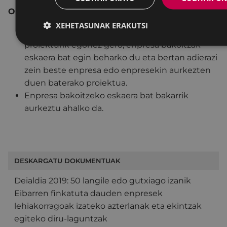
Oharrak:
XEHETASUNAK ERAKUTSI
Enpresa bat baino gehiagoren baterako
proiekturik egonez gero, enpresa bakoitzak
eskaera bat egin beharko du eta bertan adierazi
zein beste enpresa edo enpresekin aurkezten
duen baterako proiektua.
Enpresa bakoitzeko eskaera bat bakarrik
aurkeztu ahalko da.
DESKARGATU DOKUMENTUAK
Deialdia 2019: 50 langile edo gutxiago izanik
Eibarren finkatuta dauden enpresek
lehiakorragoak izateko azterlanak eta ekintzak
egiteko diru-laguntzak