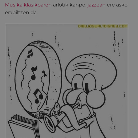
Musika klasikoaren
arlotik kanpo,
jazzean
ere asko
erabiltzen da.