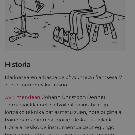
Historia
Klarinetearen arbasoa da
chalumeau
frantsesa, 7
zulo zituen musika tresna.
XVII. mendean
, Johann Christoph Denner
alemaniar klarinete jotzaileak soinu biziagoa
lortzeko teknika bat asmatu zuen, nota originala
baino hamabiren bat gorago kokatu zuelarik.
Horrela hasiko da instrumentua gaur egungo
bertsiorantz eboluzionatzen, mekanismoaren