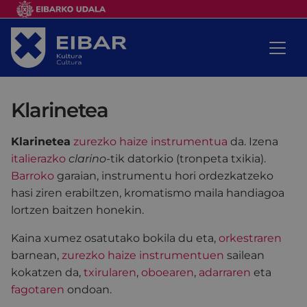
Klarinetea
Klarinetea
zurezko haize instrumentua
da. Izena
italierazko
clarino
-tik datorkio (tronpeta txikia).
Barroko
garaian, instrumentu hori ordezkatzeko
hasi ziren erabiltzen, kromatismo maila handiagoa
lortzen baitzen honekin.
Kaina xumez osatutako bokila du eta,
orkestraren
barnean,
zurezko haize instrumentuen
sailean
kokatzen da,
txirularen
,
oboearen
,
adarraren
eta
fagotaren
ondoan.