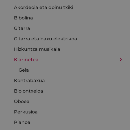
Akordeoia eta doinu txiki
Bibolina
Gitarra
Gitarra eta baxu elektrikoa
Hizkuntza musikala
Klarinetea
Gela
Kontrabaxua
Biolontxeloa
Oboea
Perkusioa
Pianoa