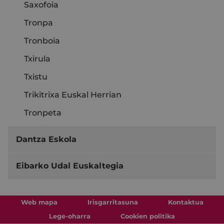
Saxofoia
Tronpa
Tronboia
Txirula
Txistu
Trikitrixa Euskal Herrian
Tronpeta
Dantza Eskola
Eibarko Udal Euskaltegia
Web mapa
Irisgarritasuna
Kontaktua
Lege-oharra
Cookien politika