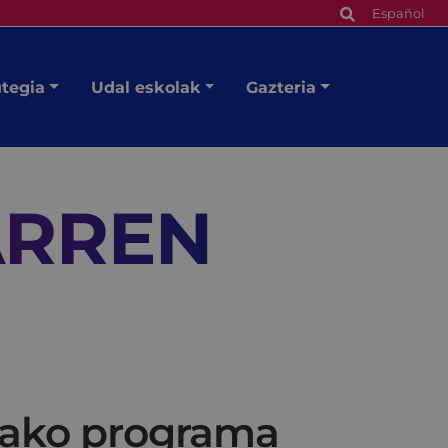
Español
utegia
Udal eskolak
Gazteria
ARREN
tako programa