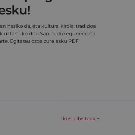
esku!
 hasiko da, eta kultura, kirola, tradizioa
ak uztartuko ditu San Pedro egunera eta
rte. Egitarau osoa zure esku PDF
Ikusi albisteak +