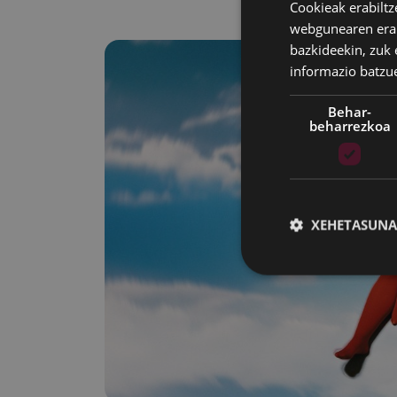
Cookieak erabiltz
webgunearen erabi
bazkideekin, zuk 
informazio batzu
Behar-
beharrezkoa
XEHETASUNA