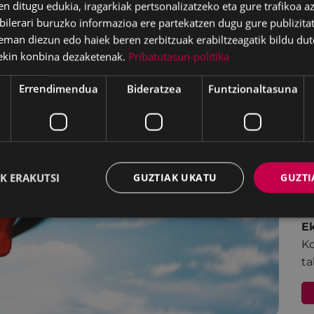
en ditugu edukia, iragarkiak pertsonalizatzeko eta gure trafikoa a
lerari buruzko informazioa ere partekatzen dugu gure publizitate
eman diezun edo haiek beren zerbitzuak erabiltzeagatik bildu dut
E
ekin konbina dezaketenak.
Pribatutasun-politika
Errendimendua
Bideratzea
Funtzionaltasuna
K ERAKUTSI
GUZTIAK UKATU
GUZTI
E
K
ta