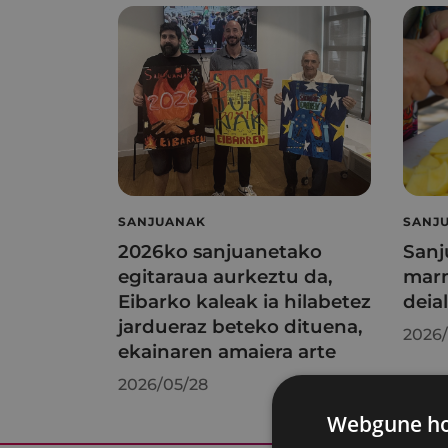
SANJUANAK
SANJ
2026ko sanjuanetako
Sanj
egitaraua aurkeztu da,
marm
Eibarko kaleak ia hilabetez
deia
jardueraz beteko dituena,
2026/
ekainaren amaiera arte
2026/05/28
Webgune hon