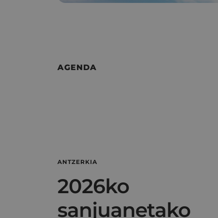
AGENDA
ANTZERKIA
2026ko
sanjuanetako