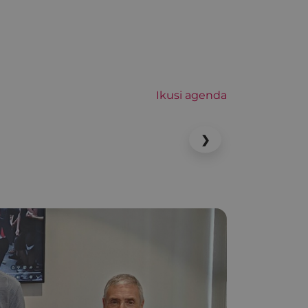
Ikusi agenda
❯