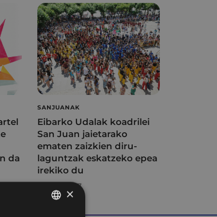
SANJUANAK
artel
Eibarko Udalak koadrilei
te
San Juan jaietarako
ematen zaizkien diru-
n da
laguntzak eskatzeko epea
irekiko du
2026/04/27
×