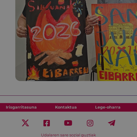
Irisgarritasuna
Kontaktua
Lege-oharra
Udalaren sare sozial guztiak