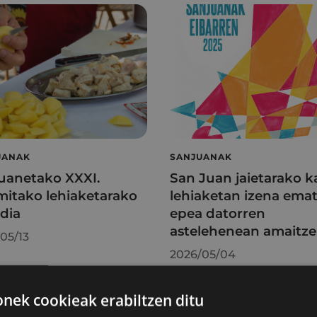
UANAK
SANJUANAK
uanetako XXXI.
San Juan jaietarako k
itako lehiaketarako
lehiaketan izena ema
ldia
epea datorren
astelehenean amaitze
05/13
2026/05/04
ek cookieak erabiltzen ditu