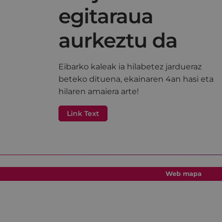
egitaraua
aurkeztu da
Eibarko kaleak ia hilabetez jardueraz
beteko dituena, ekainaren 4an hasi eta
hilaren amaiera arte!
Link Text
Web mapa