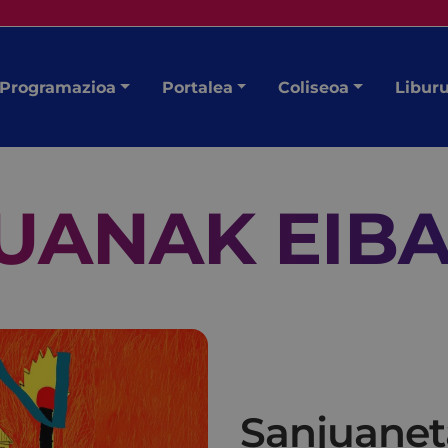
Programazioa
Portalea
Coliseoa
Libur
UANAK EIB
Sanjuane