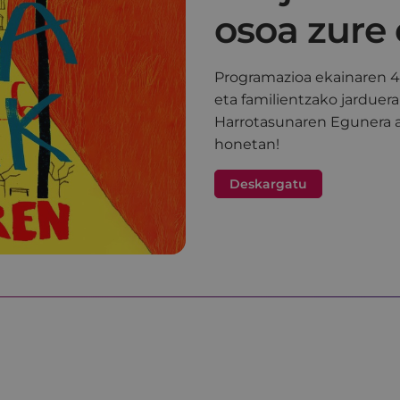
osoa zure 
Programazioa ekainaren 4an
eta familientzako jarduer
Harrotasunaren Egunera a
honetan!
Deskargatu