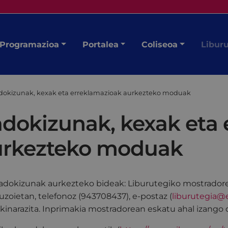
Programazioa
Portalea
Coliseoa
Libur
adokizunak, kexak eta erreklamazioak aurkezteko moduak
adokizunak, kexak eta
urkezteko moduak
radokizunak aurkezteko bideak: Liburutegiko mostrador
uzoietan, telefonoz (943708437), e-postaz (
liburutegia@e
akinarazita. Inprimakia mostradorean eskatu ahal izango 