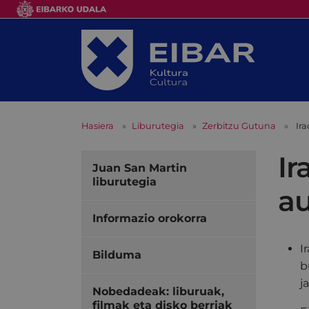
Hasiera
Liburutegia
Zerbitzu Gutuna
Ir
Ir
Juan San Martin
liburutegia
a
Informazio orokorra
I
Bilduma
b
j
Nobedadeak: liburuak,
filmak eta disko berriak