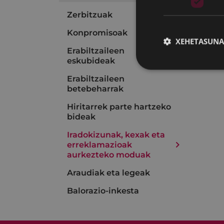
Zerbitzuak
Konpromisoak
XEHETASUNA
Erabiltzaileen
eskubideak
Erabiltzaileen
betebeharrak
Hiritarrek parte hartzeko
bideak
Iradokizunak, kexak eta
erreklamazioak
aurkezteko moduak
Araudiak eta legeak
Balorazio-inkesta