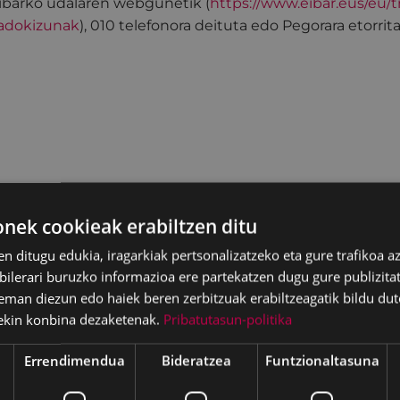
ibarko udalaren webgunetik (
https://www.eibar.eus/eu/
radokizunak
), 010 telefonora deituta edo Pegorara etorrit
ek cookieak erabiltzen ditu
en ditugu edukia, iragarkiak pertsonalizatzeko eta gure trafikoa a
lerari buruzko informazioa ere partekatzen dugu gure publizitate
eman diezun edo haiek beren zerbitzuak erabiltzeagatik bildu dut
ekin konbina dezaketenak.
Pribatutasun-politika
Errendimendua
Bideratzea
Funtzionaltasuna