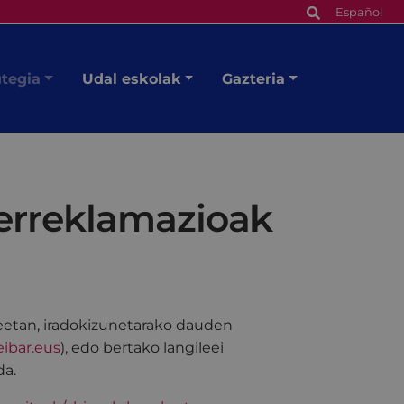
Español
utegia
Udal eskolak
Gazteria
 erreklamazioak
eetan, iradokizunetarako dauden
ibar.eus
), edo bertako langileei
da.