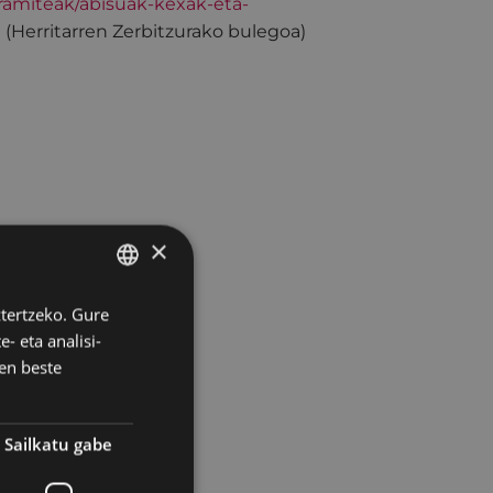
tramiteak/abisuak-kexak-eta-
a (Herritarren Zerbitzurako bulegoa)
×
ztertzeko. Gure
BASQUE
- eta analisi-
SPANISH
en beste
Sailkatu gabe