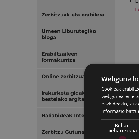
E
i
Zerbitzuak eta erabilera
Umeen Liburutegiko
bloga
Erabiltzaileen
formakuntza
Online zerbitzuak
Webgune hon
Cookieak erabiltz
Irakurketa gidak eta
webgunearen erabi
bestelako argitalpenak
bazkideekin, zuk 
informazio batzu
Baliabideak Interneten
Behar-
beharrezkoa
Zerbitzu Gutuna