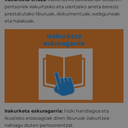
pertsonek irakurtzeko eta ulertzeko arreta bereziz
prestatutako liburuak, dokumentuak, webguneak
eta halakoak.
Irakurketa eskuragarria:
hizki handiagoa eta
ikusteko erosoagoak diren liburuak irakurtzea
nahiago duten pertsonentzat.