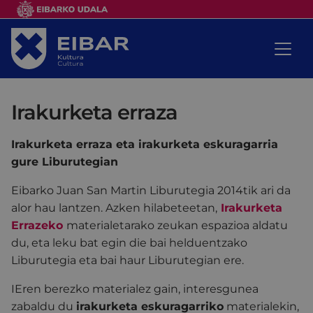
Irakurketa erraza
Irakurketa erraza eta irakurketa eskuragarria
gure Liburutegian
Eibarko Juan San Martin Liburutegia 2014tik ari da
alor hau lantzen. Azken hilabeteetan,
Irakurketa
Errazeko
materialetarako zeukan espazioa aldatu
du, eta leku bat egin die bai helduentzako
Liburutegia eta bai haur Liburutegian ere.
IEren berezko materialez gain, interesgunea
zabaldu du
irakurketa eskuragarriko
materialekin,