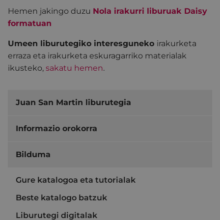
Hemen jakingo duzu
Nola irakurri liburuak Daisy
formatuan
Umeen liburutegiko interesguneko
irakurketa
erraza eta irakurketa eskuragarriko materialak
ikusteko,
sakatu hemen
.
Juan San Martin liburutegia
Informazio orokorra
Bilduma
Gure katalogoa eta tutorialak
Beste katalogo batzuk
Liburutegi digitalak