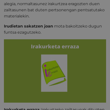
alegia, normaltasunez irakurtzea eragozten duen
zailtasunen bat duten pertsonengan pentsatutako
materialekin.
Irudietan sakatzen joan
mota bakoitzeko dugun
funtsa ezagutzeko.
Irakurketa erraza
: Irakurtzeko zailtasunak dituzten