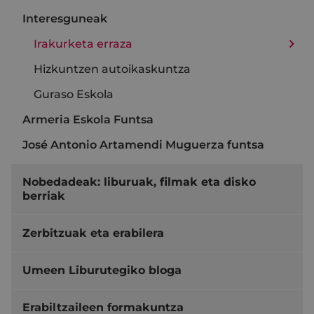
Interesguneak
Irakurketa erraza
Hizkuntzen autoikaskuntza
Guraso Eskola
Armeria Eskola Funtsa
José Antonio Artamendi Muguerza funtsa
Nobedadeak: liburuak, filmak eta disko
berriak
Zerbitzuak eta erabilera
Umeen Liburutegiko bloga
Erabiltzaileen formakuntza