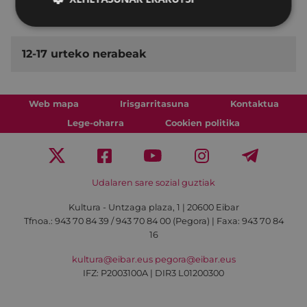
Udalekuak
12-17 urteko nerabeak
Web mapa
Irisgarritasuna
Kontaktua
Lege-oharra
Cookien politika
Udalaren sare sozial guztiak
Kultura - Untzaga plaza, 1 | 20600 Eibar
Tfnoa.:
943 70 84 39 / 943 70 84 00 (Pegora)
| Faxa: 943 70 84
16
kultura@eibar.eus
pegora@eibar.eus
IFZ: P2003100A | DIR3 L01200300