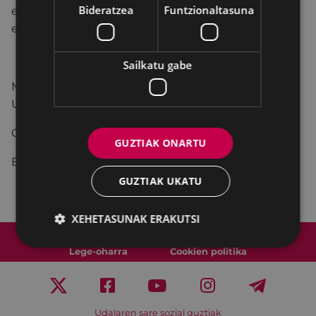
Bideratzea
Funtzionaltasuna
ezinbesteko baldintza da lana naturaletik hartuta
egitea eta adierazitako denboran eta tokian.
Sailkatu gabe
Materialaren
inskripzioa
eta
zigilatzea
: 8:30 - 11:00 –
Udaletxea
(Unzaga Plaza,1)
Obren bilketa: 13:30
GUZTIAK ONARTU
Epaimahaiaren erabakia eta sari banaketa: 14:00
GUZTIAK UKATU
XEHETASUNAK ERAKUTSI
Web mapa
Irisgarritasuna
Kontaktua
Lege-oharra
Cookien politika
Udalaren sare sozial guztiak