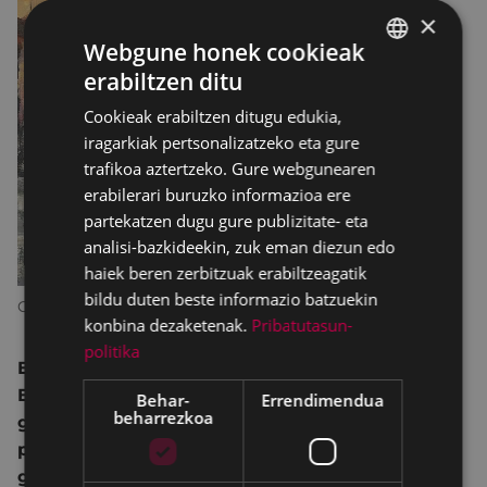
×
Webgune honek cookieak
erabiltzen ditu
BASQUE
Cookieak erabiltzen ditugu edukia,
SPANISH
iragarkiak pertsonalizatzeko eta gure
trafikoa aztertzeko. Gure webgunearen
erabilerari buruzko informazioa ere
partekatzen dugu gure publizitate- eta
analisi-bazkideekin, zuk eman diezun edo
haiek beren zerbitzuak erabiltzeagatik
bildu duten beste informazio batzuekin
Carlos Espiga
konbina dezaketenak.
Pribatutasun-
politika
Eibarko Udala
k antolatzen du,
Eibarko Arte
Elkartea
ren laguntzarekin, eta
nahi duten artista
Behar-
Errendimendua
beharrezkoa
guztiek
parte har dezakete,
gai aske
arekin eta
pintura-teknika guztiekin
.
Euskarriaren
gehieneko neurria 1 x 1 metro
izango da eta