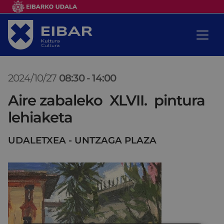
2024/10/27
08:30
-
14:00
Aire zabaleko XLVII. pintura
lehiaketa
UDALETXEA - UNTZAGA PLAZA