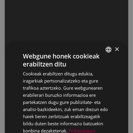
×
Webgune honek cookieak
erabiltzen ditu
BASQUE
Cookieak erabiltzen ditugu edukia,
SPANISH
iragarkiak pertsonalizatzeko eta gure
trafikoa aztertzeko. Gure webgunearen
erabilerari buruzko informazioa ere
partekatzen dugu gure publizitate- eta
analisi-bazkideekin, zuk eman diezun edo
haiek beren zerbitzuak erabiltzeagatik
bildu duten beste informazio batzuekin
konbina dezaketenak.
Pribatutasun-