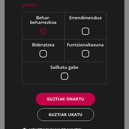
politika
Behar-
Errendimendua
beharrezkoa
Bideratzea
Funtzionaltasuna
Sailkatu gabe
GUZTIAK ONARTU
GUZTIAK UKATU