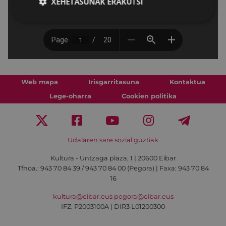
XEHETASUNAK ERAKUTSI
Web mapa
Irisgarritasuna
Kontaktua
Lege-oharra
Cookien politika
Udalaren sare sozial guztiak
Kultura - Untzaga plaza, 1 | 20600 Eibar
Tfnoa.:
943 70 84 39 / 943 70 84 00 (Pegora)
| Faxa: 943 70 84
16
kultura@eibar.eus
pegora@eibar.eus
IFZ: P2003100A | DIR3 L01200300