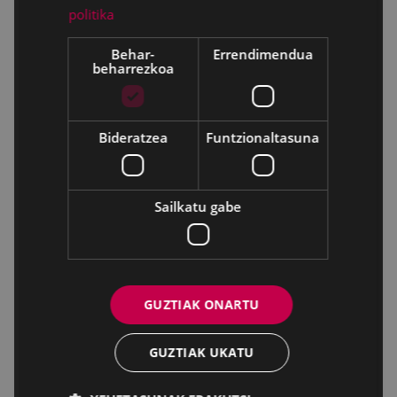
politika
Behar-
Errendimendua
beharrezkoa
Bideratzea
Funtzionaltasuna
Sailkatu gabe
GUZTIAK ONARTU
GUZTIAK UKATU