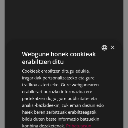
×
Webgune honek cookieak
erabiltzen ditu
BASQUE
Cookieak erabiltzen ditugu edukia,
SPANISH
iragarkiak pertsonalizatzeko eta gure
trafikoa aztertzeko. Gure webgunearen
erabilerari buruzko informazioa ere
partekatzen dugu gure publizitate- eta
analisi-bazkideekin, zuk eman diezun edo
haiek beren zerbitzuak erabiltzeagatik
bildu duten beste informazio batzuekin
konbina dezaketenak.
Pribatutasun-