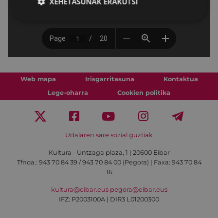
XEHETASUNAK ERAKUTSI
Web mapa
Irisgarritasuna
Kontaktua
Lege-oharra
Cookien politika
Udalaren sare sozial guztiak
Kultura - Untzaga plaza, 1 | 20600 Eibar
Tfnoa.:
943 70 84 39 / 943 70 84 00 (Pegora)
| Faxa: 943 70 84
16
kultura@eibar.eus
pegora@eibar.eus
IFZ: P2003100A | DIR3 L01200300