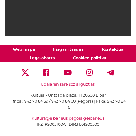
Web mapa
Irisgarritasuna
Kontaktua
Lege-oharra
Cookien politika
Udalaren sare sozial guztiak
Kultura - Untzaga plaza, 1 | 20600 Eibar
Tfnoa.:
943 70 84 39 / 943 70 84 00 (Pegora)
| Faxa: 943 70 84
16
kultura@eibar.eus
pegora@eibar.eus
IFZ: P2003100A | DIR3 L01200300