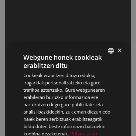
×
Webgune honek cookieak
erabiltzen ditu
BASQUE
Cookieak erabiltzen ditugu edukia,
SPANISH
iragarkiak pertsonalizatzeko eta gure
trafikoa aztertzeko. Gure webgunearen
erabilerari buruzko informazioa ere
partekatzen dugu gure publizitate- eta
analisi-bazkideekin, zuk eman diezun edo
haiek beren zerbitzuak erabiltzeagatik
bildu duten beste informazio batzuekin
konbina dezaketenak.
Pribatutasun-