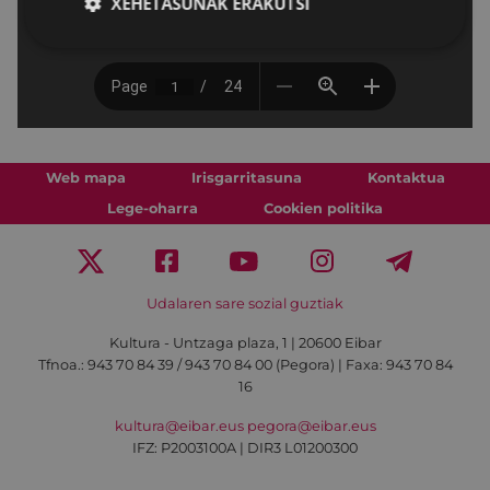
XEHETASUNAK ERAKUTSI
Web mapa
Irisgarritasuna
Kontaktua
Lege-oharra
Cookien politika
Udalaren sare sozial guztiak
Kultura - Untzaga plaza, 1 | 20600 Eibar
Tfnoa.:
943 70 84 39 / 943 70 84 00 (Pegora)
| Faxa: 943 70 84
16
kultura@eibar.eus
pegora@eibar.eus
IFZ: P2003100A | DIR3 L01200300