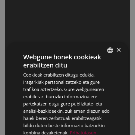
×
Webgune honek cookieak
erabiltzen ditu
BASQUE
Cookieak erabiltzen ditugu edukia,
SPANISH
iragarkiak pertsonalizatzeko eta gure
trafikoa aztertzeko. Gure webgunearen
erabilerari buruzko informazioa ere
partekatzen dugu gure publizitate- eta
analisi-bazkideekin, zuk eman diezun edo
haiek beren zerbitzuak erabiltzeagatik
bildu duten beste informazio batzuekin
konbina dezaketenak.
Pribatutasun-