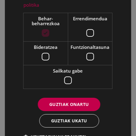
politika
Behar-
Errendimendua
beharrezkoa
Bideratzea
Funtzionaltasuna
Sailkatu gabe
GUZTIAK ONARTU
GUZTIAK UKATU