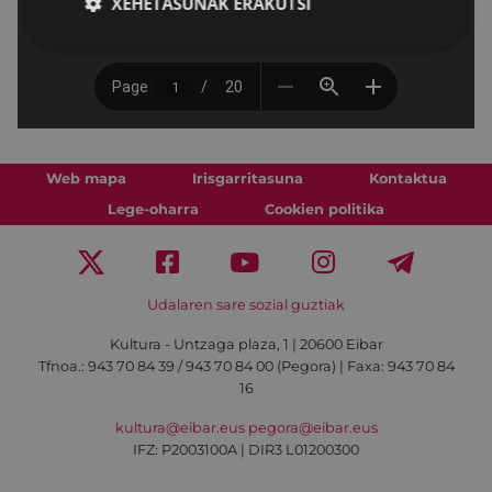
XEHETASUNAK ERAKUTSI
Web mapa
Irisgarritasuna
Kontaktua
Lege-oharra
Cookien politika
Udalaren sare sozial guztiak
Kultura - Untzaga plaza, 1 | 20600 Eibar
Tfnoa.:
943 70 84 39 / 943 70 84 00 (Pegora)
| Faxa: 943 70 84
16
kultura@eibar.eus
pegora@eibar.eus
IFZ: P2003100A | DIR3 L01200300