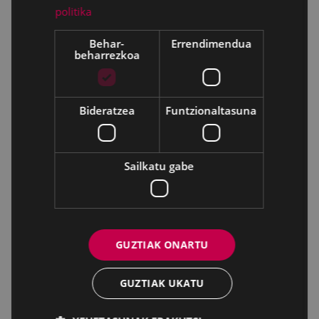
politika
Behar-
Errendimendua
beharrezkoa
Bideratzea
Funtzionaltasuna
Sailkatu gabe
GUZTIAK ONARTU
GUZTIAK UKATU