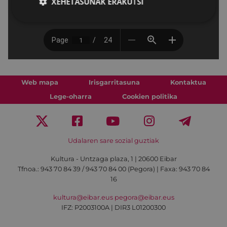
XEHETASUNAK ERAKUTSI
Web mapa
Irisgarritasuna
Kontaktua
Lege-oharra
Cookien politika
Udalaren sare sozial guztiak
Kultura - Untzaga plaza, 1 | 20600 Eibar
Tfnoa.:
943 70 84 39 / 943 70 84 00 (Pegora)
| Faxa: 943 70 84
16
kultura@eibar.eus
pegora@eibar.eus
IFZ: P2003100A | DIR3 L01200300