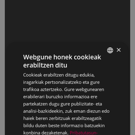
×
Webgune honek cookieak
erabiltzen ditu
BASQUE
Cookieak erabiltzen ditugu edukia,
SPANISH
iragarkiak pertsonalizatzeko eta gure
trafikoa aztertzeko. Gure webgunearen
erabilerari buruzko informazioa ere
partekatzen dugu gure publizitate- eta
analisi-bazkideekin, zuk eman diezun edo
haiek beren zerbitzuak erabiltzeagatik
bildu duten beste informazio batzuekin
konbina dezaketenak.
Pribatutasun-