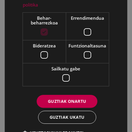
politika
Behar-
Errendimendua
beharrezkoa
Bideratzea
Funtzionaltasuna
Sailkatu gabe
GUZTIAK ONARTU
GUZTIAK UKATU