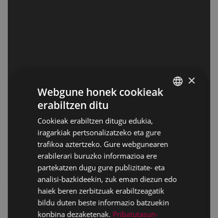
×
Webgune honek cookieak
erabiltzen ditu
BASQUE
Cookieak erabiltzen ditugu edukia,
SPANISH
iragarkiak pertsonalizatzeko eta gure
trafikoa aztertzeko. Gure webgunearen
erabilerari buruzko informazioa ere
partekatzen dugu gure publizitate- eta
analisi-bazkideekin, zuk eman diezun edo
haiek beren zerbitzuak erabiltzeagatik
bildu duten beste informazio batzuekin
konbina dezaketenak.
Pribatutasun-