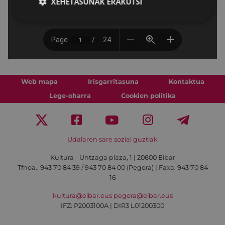
XEHETASUNAK ERAKUTSI
Web mapa
Irisgarritasuna
Kontaktua
Lege-oharra
Cookien politika
Udalaren sare sozial guztiak
Kultura - Untzaga plaza, 1 | 20600 Eibar
Tfnoa.:
943 70 84 39 / 943 70 84 00 (Pegora)
| Faxa: 943 70 84
16
kultura@eibar.eus
pegora@eibar.eus
IFZ: P2003100A | DIR3 L01200300