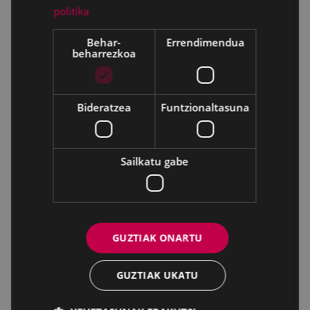
politika
Behar-
Errendimendua
beharrezkoa
Bideratzea
Funtzionaltasuna
Sailkatu gabe
GUZTIAK ONARTU
GUZTIAK UKATU