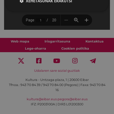
XEHETASUNAK ERAKUTSI
Web mapa
Irisgarritasuna
Kontaktua
Lege-oharra
Cookien politika
Udalaren sare sozial guztiak
Kultura - Untzaga plaza, 1 | 20600 Eibar
Tfnoa.:
943 70 84 39 / 943 70 84 00 (Pegora)
| Faxa: 943 70 84
16
kultura@eibar.eus
pegora@eibar.eus
IFZ: P2003100A | DIR3 L01200300