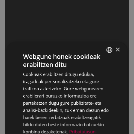
×
Webgune honek cookieak
erabiltzen ditu
BASQUE
Cookieak erabiltzen ditugu edukia,
SPANISH
iragarkiak pertsonalizatzeko eta gure
trafikoa aztertzeko. Gure webgunearen
erabilerari buruzko informazioa ere
partekatzen dugu gure publizitate- eta
analisi-bazkideekin, zuk eman diezun edo
haiek beren zerbitzuak erabiltzeagatik
bildu duten beste informazio batzuekin
konbina dezaketenak.
Pribatutasun-