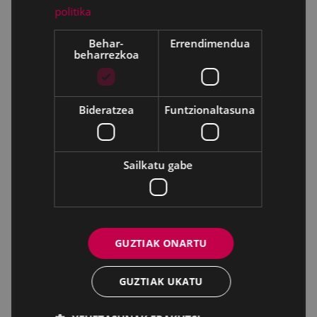
politika
Behar-
Errendimendua
beharrezkoa
Bideratzea
Funtzionaltasuna
Sailkatu gabe
GUZTIAK ONARTU
GUZTIAK UKATU