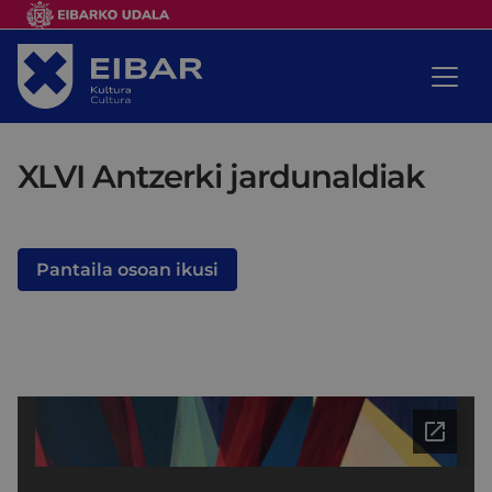
XLVI Antzerki jardunaldiak
Pantaila osoan ikusi