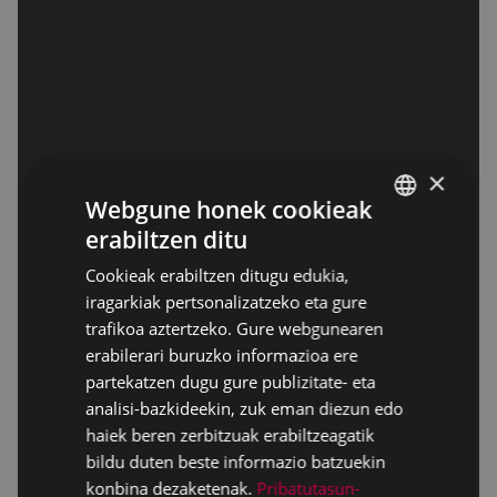
×
Webgune honek cookieak
erabiltzen ditu
BASQUE
Cookieak erabiltzen ditugu edukia,
SPANISH
iragarkiak pertsonalizatzeko eta gure
trafikoa aztertzeko. Gure webgunearen
erabilerari buruzko informazioa ere
partekatzen dugu gure publizitate- eta
analisi-bazkideekin, zuk eman diezun edo
haiek beren zerbitzuak erabiltzeagatik
bildu duten beste informazio batzuekin
konbina dezaketenak.
Pribatutasun-