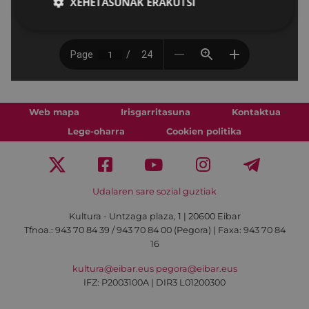
XEHETASUNAK ERAKUTSI
Web mapa
Irisgarritasuna
Kontaktua
Lege-oharra
Cookien politika
Udalaren sare sozial guztiak
Kultura - Untzaga plaza, 1 | 20600 Eibar
Tfnoa.:
943 70 84 39 / 943 70 84 00 (Pegora)
| Faxa: 943 70 84
16
kultura@eibar.eus
pegora@eibar.eus
IFZ: P2003100A | DIR3 L01200300