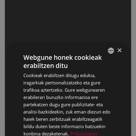
×
Webgune honek cookieak
erabiltzen ditu
BASQUE
Cookieak erabiltzen ditugu edukia,
SPANISH
iragarkiak pertsonalizatzeko eta gure
trafikoa aztertzeko. Gure webgunearen
erabilerari buruzko informazioa ere
partekatzen dugu gure publizitate- eta
analisi-bazkideekin, zuk eman diezun edo
haiek beren zerbitzuak erabiltzeagatik
bildu duten beste informazio batzuekin
konbina dezaketenak.
Pribatutasun-