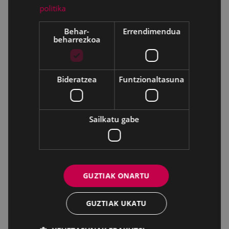
politika
Behar-
Errendimendua
beharrezkoa
Bideratzea
Funtzionaltasuna
Sailkatu gabe
GUZTIAK ONARTU
GUZTIAK UKATU