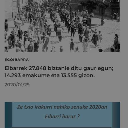
EGOIBARRA
Eibarrek 27.848 biztanle ditu gaur egun;
14.293 emakume eta 13.555 gizon.
2020/01/29