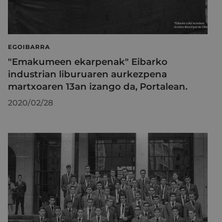
EGOIBARRA
"Emakumeen ekarpenak" Eibarko
industrian liburuaren aurkezpena
martxoaren 13an izango da, Portalean.
2020/02/28