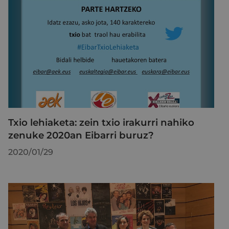
Txio lehiaketa: zein txio irakurri nahiko
zenuke 2020an Eibarri buruz?
2020/01/29