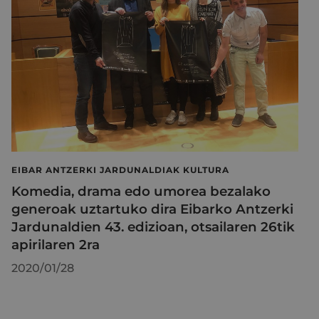
EIBAR ANTZERKI JARDUNALDIAK KULTURA
Komedia, drama edo umorea bezalako
generoak uztartuko dira Eibarko Antzerki
Jardunaldien 43. edizioan, otsailaren 26tik
apirilaren 2ra
2020/01/28