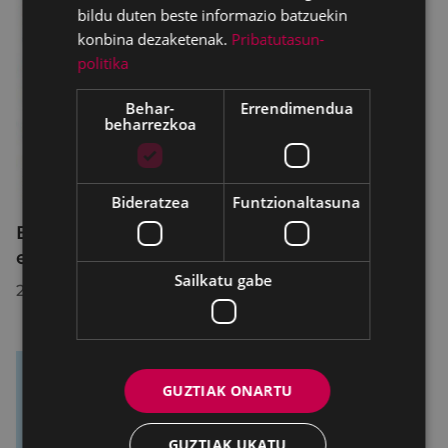
bildu duten beste informazio batzuekin
konbina dezaketenak.
Pribatutasun-
politika
Behar-
Errendimendua
beharrezkoa
Bideratzea
Funtzionaltasuna
Bertan behera geratu da Haurrak, poesia
eta eskola tailerra
Sailkatu gabe
2020/02/10
GUZTIAK ONARTU
GUZTIAK UKATU