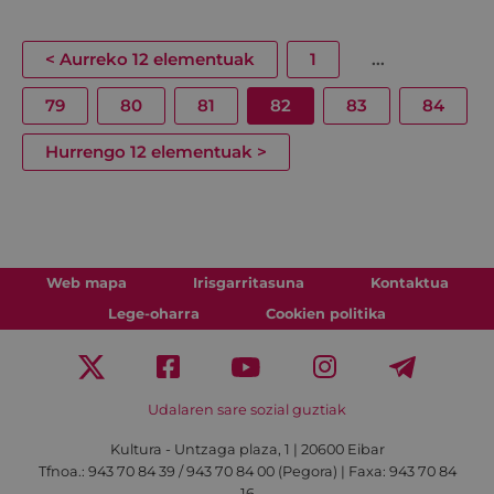
<
Aurreko 12 elementuak
1
...
79
80
81
82
83
84
Hurrengo 12 elementuak
>
Web mapa
Irisgarritasuna
Kontaktua
Lege-oharra
Cookien politika
Udalaren sare sozial guztiak
Kultura - Untzaga plaza, 1 | 20600 Eibar
Tfnoa.:
943 70 84 39 / 943 70 84 00 (Pegora)
| Faxa: 943 70 84
16