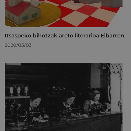
Itsaspeko bihotzak areto literarioa Eibarren
2020/03/03