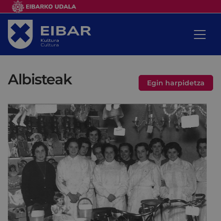
Albisteak
Egin harpidetza