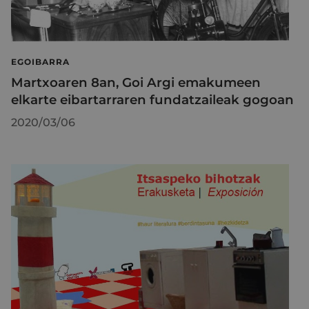
EGOIBARRA
Martxoaren 8an, Goi Argi emakumeen
elkarte eibartarraren fundatzaileak gogoan
2020/03/06