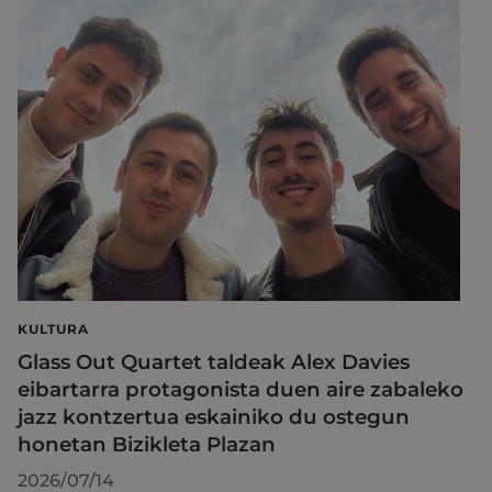
KULTURA
Glass Out Quartet taldeak Alex Davies
eibartarra protagonista duen aire zabaleko
jazz kontzertua eskainiko du ostegun
honetan Bizikleta Plazan
2026/07/14