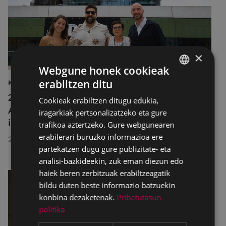
×
Webgune honek cookieak
erabiltzen ditu
KULTURA
BASQUE
2026ko Delta Cultura Saria jaso du
Cookieak erabiltzen ditugu edukia,
SPANISH
Armagintzaren Museoak, izandako
iragarkiak pertsonalizatzeko eta gure
ibilbideagatik
trafikoa aztertzeko. Gure webgunearen
erabilerari buruzko informazioa ere
2026/07/23
partekatzen dugu gure publizitate- eta
analisi-bazkideekin, zuk eman diezun edo
haiek beren zerbitzuak erabiltzeagatik
bildu duten beste informazio batzuekin
konbina dezaketenak.
Pribatutasun-
politika