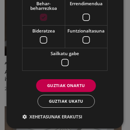
Behar-
Errendimendua
beharrezkoa
Bideratzea
Funtzionaltasuna
Sailkatu gabe
AIRE LIBREKO ZINEMA
Aire libreko abuztuko zinema Untzagara
itzuliko da lau proiekziorekin
GUZTIAK ONARTU
2026/07/22
GUZTIAK UKATU
XEHETASUNAK ERAKUTSI