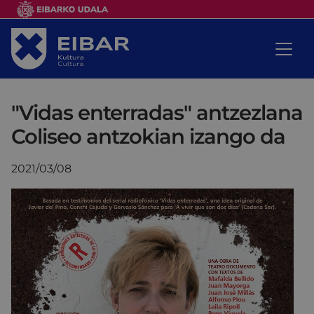
"Vidas enterradas" antzezlana
Coliseo antzokian izango da
2021/03/08