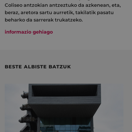
Coliseo antzokian antzeztuko da azkenean, eta,
beraz, aretora sartu aurretik, takilatik pasatu
beharko da sarrerak trukatzeko.
informazio gehiago
BESTE ALBISTE BATZUK