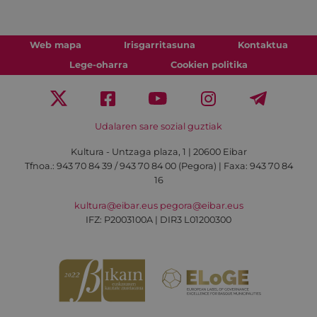
Web mapa
Irisgarritasuna
Kontaktua
Lege-oharra
Cookien politika
Udalaren sare sozial guztiak
Kultura - Untzaga plaza, 1 | 20600 Eibar
Tfnoa.:
943 70 84 39 / 943 70 84 00 (Pegora)
| Faxa: 943 70 84
16
kultura@eibar.eus
pegora@eibar.eus
IFZ: P2003100A | DIR3 L01200300