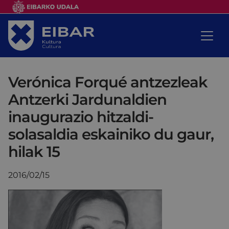
Verónica Forqué antzezleak
Antzerki Jardunaldien
inaugurazio hitzaldi-
solasaldia eskainiko du gaur,
hilak 15
2016/02/15