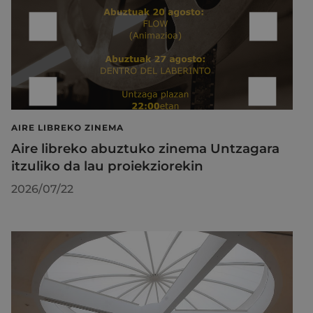
AIRE LIBREKO ZINEMA
Aire libreko abuztuko zinema Untzagara
itzuliko da lau proiekziorekin
2026/07/22