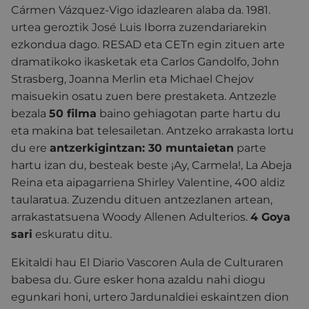
Cármen Vázquez-Vigo idazlearen alaba da. 1981.
urtea geroztik José Luis Iborra zuzendariarekin
ezkondua dago. RESAD eta CETn egin zituen arte
dramatikoko ikasketak eta Carlos Gandolfo, John
Strasberg, Joanna Merlin eta Michael Chejov
maisuekin osatu zuen bere prestaketa. Antzezle
bezala
50 filma
baino gehiagotan parte hartu du
eta makina bat telesailetan. Antzeko arrakasta lortu
du ere
antzerkigintzan: 30 muntaietan
parte
hartu izan du, besteak beste ¡Ay, Carmela!, La Abeja
Reina eta aipagarriena Shirley Valentine, 400 aldiz
taularatua. Zuzendu dituen antzezlanen artean,
arrakastatsuena Woody Allenen Adulterios.
4 Goya
sari
eskuratu ditu.
Ekitaldi hau El Diario Vascoren Aula de Culturaren
babesa du. Gure esker hona azaldu nahi diogu
egunkari honi, urtero Jardunaldiei eskaintzen dion