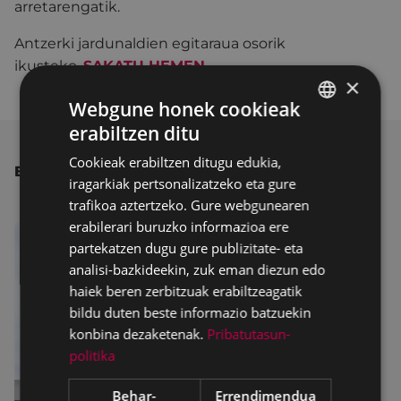
arretarengatik.
Antzerki jardunaldien egitaraua osorik
ikusteko,
SAKATU HEMEN
.
×
Webgune honek cookieak
erabiltzen ditu
BASQUE
Cookieak erabiltzen ditugu edukia,
SPANISH
BESTE ALBISTE BATZUK
iragarkiak pertsonalizatzeko eta gure
trafikoa aztertzeko. Gure webgunearen
erabilerari buruzko informazioa ere
partekatzen dugu gure publizitate- eta
analisi-bazkideekin, zuk eman diezun edo
haiek beren zerbitzuak erabiltzeagatik
bildu duten beste informazio batzuekin
konbina dezaketenak.
Pribatutasun-
politika
Behar-
Errendimendua