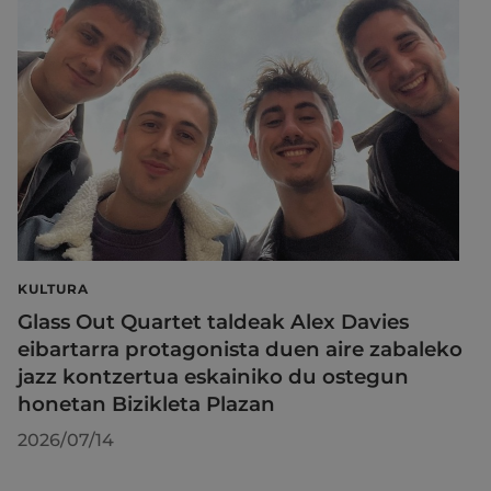
KULTURA
Glass Out Quartet taldeak Alex Davies
eibartarra protagonista duen aire zabaleko
jazz kontzertua eskainiko du ostegun
honetan Bizikleta Plazan
2026/07/14