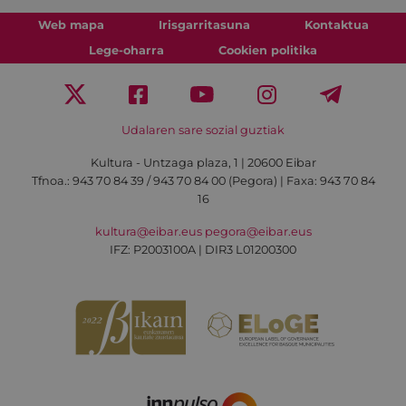
Web mapa
Irisgarritasuna
Kontaktua
Lege-oharra
Cookien politika
Udalaren sare sozial guztiak
Kultura - Untzaga plaza, 1 | 20600 Eibar
Tfnoa.:
943 70 84 39 / 943 70 84 00 (Pegora)
| Faxa: 943 70 84
16
kultura@eibar.eus
pegora@eibar.eus
IFZ: P2003100A | DIR3 L01200300