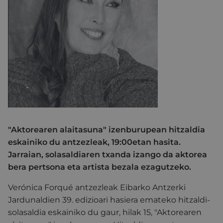
"Aktorearen alaitasuna" izenburupean hitzaldia
eskainiko du antzezleak, 19:00etan hasita.
Jarraian, solasaldiaren txanda izango da aktorea
bera pertsona eta artista bezala ezagutzeko.
Verónica Forqué antzezleak Eibarko Antzerki
Jardunaldien 39. edizioari hasiera emateko hitzaldi-
solasaldia eskainiko du gaur, hilak 15, "Aktorearen