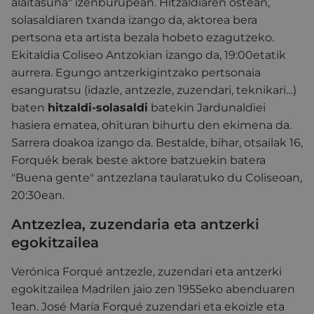
alaitasuna" izenburupean. Hitzaldiaren ostean,
solasaldiaren txanda izango da, aktorea bera
pertsona eta artista bezala hobeto ezagutzeko.
Ekitaldia Coliseo Antzokian izango da, 19:00etatik
aurrera. Egungo antzerkigintzako pertsonaia
esanguratsu (idazle, antzezle, zuzendari, teknikari…)
baten
hitzaldi-solasaldi
batekin Jardunaldiei
hasiera ematea, ohituran bihurtu den ekimena da.
Sarrera doakoa izango da. Bestalde, bihar, otsailak 16,
Forquék berak beste aktore batzuekin batera
"Buena gente" antzezlana taularatuko du Coliseoan,
20:30ean.
Antzezlea, zuzendaria eta antzerki
egokitzailea
Verónica Forqué antzezle, zuzendari eta antzerki
egokitzailea Madrilen jaio zen 1955eko abenduaren
1ean. José María Forqué zuzendari eta ekoizle eta