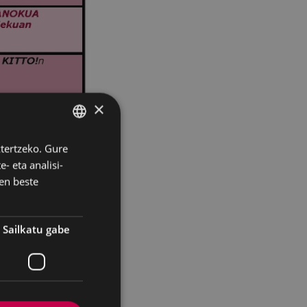
×
ztertzeko. Gure
BASQUE
- eta analisi-
SPANISH
en beste
Sailkatu gabe