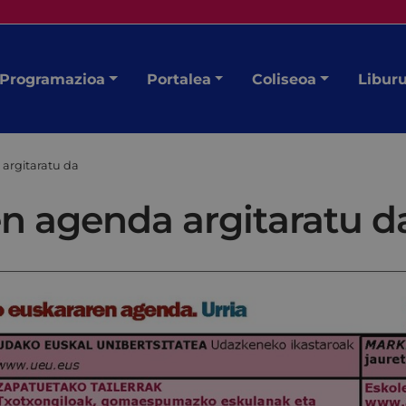
Programazioa
Portalea
Coliseoa
Libur
argitaratu da
en agenda argitaratu d