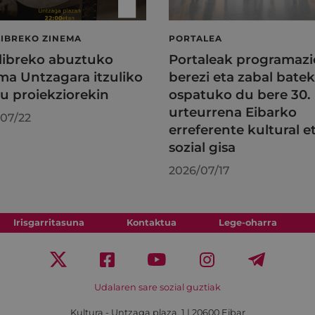
LIBREKO ZINEMA
PORTALEA
 libreko abuztuko
Portaleak programazi
ma Untzagara itzuliko
berezi eta zabal batek
au proiekziorekin
ospatuko du bere 30.
urteurrena Eibarko
07/22
erreferente kultural e
sozial gisa
2026/07/17
Irisgarritasuna
Kontaktua
Lege-oharra
Udalaren sare sozial guztiak
Kultura - Untzaga plaza, 1 | 20600 Eibar