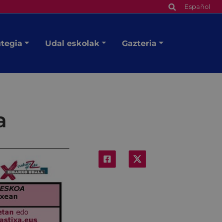
Español
utegia
Udal eskolak
Gazteria
a