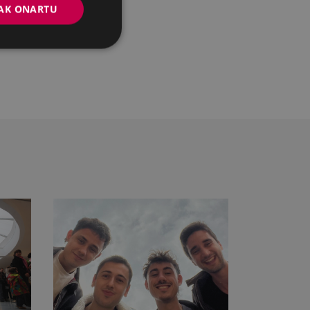
AK ONARTU
uko dituzu agenda