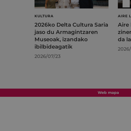
KULTURA
AIRE 
2026ko Delta Cultura Saria
Aire
jaso du Armagintzaren
zine
Museoak, izandako
da l
ibilbideagatik
2026/
2026/07/23
Web mapa