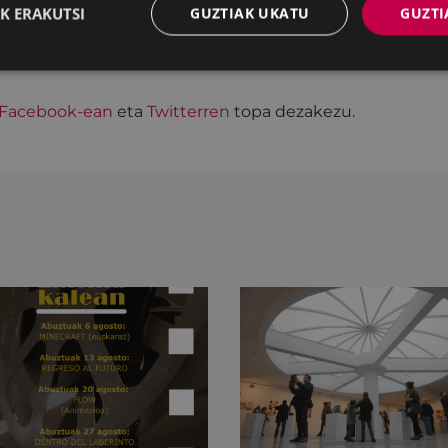
K ERAKUTSI
GUZTIAK UKATU
GUZTI
euskaraz izango diren ekitaldi eta emanaldiak aurkit
Facebook-ean
eta
Twitterren
topa dezakezu.