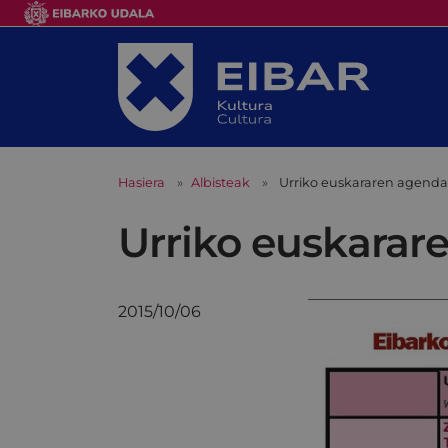
Hasiera
Albisteak
Urriko euskararen agenda 
Urriko euskarar
2015/10/06