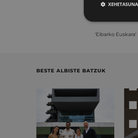
XEHETASUNA
Urrian Eibarren 
honetan.
'Eibarko Euskara'
BESTE ALBISTE BATZUK