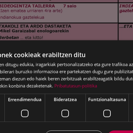
ek cookieak erabiltzen ditu
en ditugu edukia, iragarkiak pertsonalizatzeko eta gure trafikoa a
lerari buruzko informazioa ere partekatzen dugu gure publizitate
eman diezun edo haiek beren zerbitzuak erabiltzeagatik bildu dut
ekin konbina dezaketenak.
Pribatutasun-politika
Errendimendua
Bideratzea
Funtzionaltasuna