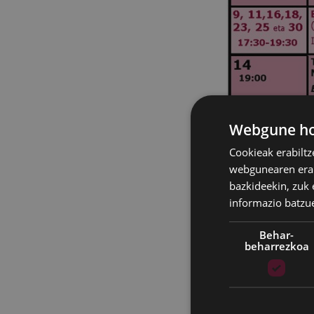
Webgune hon
Cookieak erabiltz
webgunearen erabi
bazkideekin, zuk 
informazio batzu
Behar-
beharrezkoa