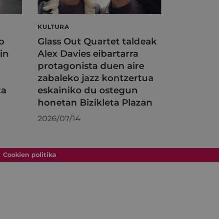
KULTURA
o
Glass Out Quartet taldeak
in
Alex Davies eibartarra
protagonista duen aire
zabaleko jazz kontzertua
ta
eskainiko du ostegun
honetan Bizikleta Plazan
2026/07/14
Cookien politika