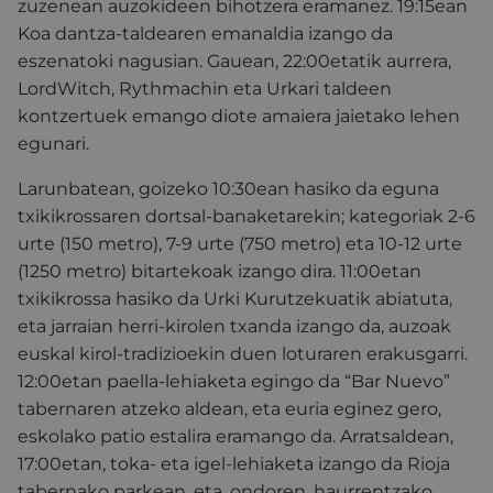
zuzenean auzokideen bihotzera eramanez.
19:15ean
Koa dantza-taldearen emanaldia izango da
eszenatoki nagusian.
Gauean, 22:00etatik aurrera,
LordWitch, Rythmachin eta Urkari taldeen
kontzertuek emango diote amaiera jaietako lehen
egunari.
Larunbatean, goizeko 10:30ean hasiko da eguna
txikikrossaren dortsal-banaketarekin; kategoriak 2-6
urte (150 metro), 7-9 urte (750 metro) eta 10-12 urte
(1250 metro) bitartekoak izango dira.
11:00etan
txikikrossa hasiko da Urki Kurutzekuatik abiatuta,
eta jarraian herri-kirolen txanda izango da, auzoak
euskal kirol-tradizioekin duen loturaren erakusgarri.
12:00etan paella-lehiaketa egingo da “Bar Nuevo”
tabernaren atzeko aldean, eta euria eginez gero,
eskolako patio estalira eramango da.
Arratsaldean,
17:00etan, toka- eta igel-lehiaketa izango da Rioja
tabernako parkean, eta, ondoren, haurrentzako