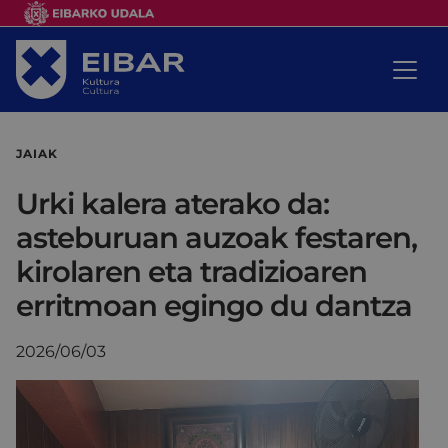
JAIAK
Urki kalera aterako da:
asteburuan auzoak festaren,
kirolaren eta tradizioaren
erritmoan egingo du dantza
2026/06/03