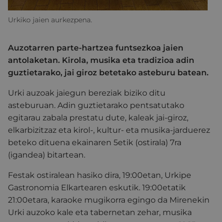
Urkiko jaien aurkezpena.
Auzotarren parte-hartzea funtsezkoa jaien
antolaketan. Kirola, musika eta tradizioa adin
guztietarako, jai giroz betetako asteburu batean.
Urki auzoak jaiegun bereziak biziko ditu
asteburuan.
Adin guztietarako pentsatutako
egitarau zabala prestatu dute, kaleak jai-giroz,
elkarbizitzaz eta kirol-, kultur- eta musika-jarduerez
beteko dituena ekainaren 5etik (ostirala) 7ra
(igandea) bitartean.
Festak ostiralean hasiko dira, 19:00etan, Urkipe
Gastronomia Elkartearen eskutik.
19:00etatik
21:00etara, karaoke mugikorra egingo da Mirenekin
Urki auzoko kale eta tabernetan zehar, musika