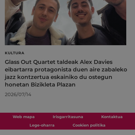
KULTURA
Glass Out Quartet taldeak Alex Davies
eibartarra protagonista duen aire zabaleko
jazz kontzertua eskainiko du ostegun
honetan Bizikleta Plazan
2026/07/14
Web mapa
Irisgarritasuna
Kontaktua
Lege-oharra
Cookien politika