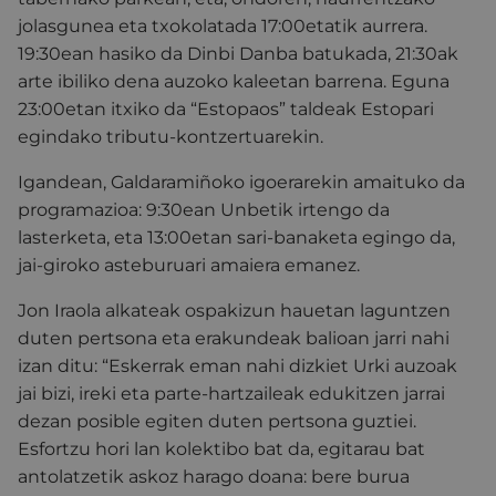
jolasgunea eta txokolatada 17:00etatik aurrera.
19:30ean hasiko da Dinbi Danba batukada, 21:30ak
arte ibiliko dena auzoko kaleetan barrena. Eguna
23:00etan itxiko da “Estopaos” taldeak Estopari
egindako tributu-kontzertuarekin.
Igandean, Galdaramiñoko igoerarekin amaituko da
programazioa: 9:30ean Unbetik irtengo da
lasterketa, eta 13:00etan sari-banaketa egingo da,
jai-giroko asteburuari amaiera emanez.
Jon Iraola alkateak ospakizun hauetan laguntzen
duten pertsona eta erakundeak balioan jarri nahi
izan ditu: “Eskerrak eman nahi dizkiet Urki auzoak
jai bizi, ireki eta parte-hartzaileak edukitzen jarrai
dezan posible egiten duten pertsona guztiei.
Esfortzu hori lan kolektibo bat da,
egitarau bat
antolatzetik askoz harago doana: bere burua