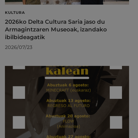
KULTURA
2026ko Delta Cultura Saria jaso du
Armagintzaren Museoak, izandako
ibilbideagatik
2026/07/23