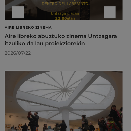
AIRE LIBREKO ZINEMA
Aire libreko abuztuko zinema Untzagara
itzuliko da lau proiekziorekin
2026/07/22