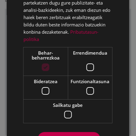
laguntzen jarraitu nahi du”.
partekatzen dugu gure publizitate- eta
analisi-bazkideekin, zuk eman diezun edo
haiek beren zerbitzuak erabiltzeagatik
bildu duten beste informazio batzuekin
konbina dezaketenak.
Pribatutasun-
politika
Behar-
Errendimendua
beharrezkoa
Bideratzea
Funtzionaltasuna
Sailkatu gabe