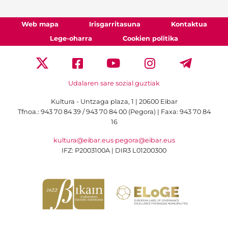
Web mapa
Irisgarritasuna
Kontaktua
Lege-oharra
Cookien politika
Udalaren sare sozial guztiak
Kultura - Untzaga plaza, 1 | 20600 Eibar
Tfnoa.:
943 70 84 39 / 943 70 84 00 (Pegora)
| Faxa: 943 70 84
16
kultura@eibar.eus
pegora@eibar.eus
IFZ: P2003100A | DIR3 L01200300