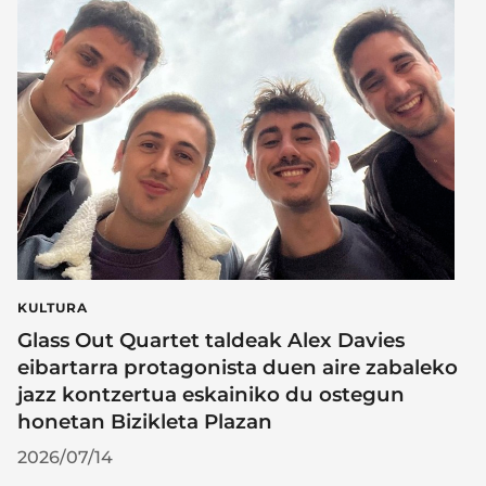
KULTURA
Glass Out Quartet taldeak Alex Davies
eibartarra protagonista duen aire zabaleko
jazz kontzertua eskainiko du ostegun
honetan Bizikleta Plazan
2026/07/14