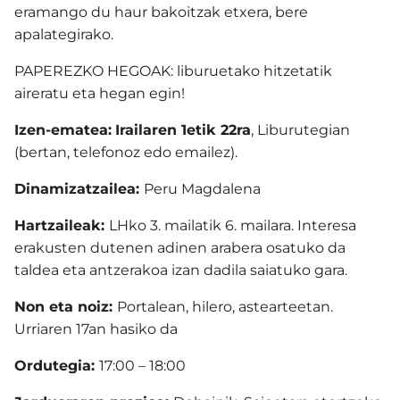
eramango du haur bakoitzak etxera, bere
apalategirako.
PAPEREZKO HEGOAK: liburuetako hitzetatik
aireratu eta hegan egin!
Izen-ematea:
Irailaren 1etik 22ra
, Liburutegian
(bertan, telefonoz edo emailez).
Dinamizatzailea:
Peru Magdalena
Hartzaileak:
LHko 3. mailatik 6. mailara. Interesa
erakusten dutenen adinen arabera osatuko da
taldea eta antzerakoa izan dadila saiatuko gara.
Non eta noiz:
Portalean, hilero, astearteetan.
Urriaren 17an hasiko da
Ordutegia:
17:00 – 18:00