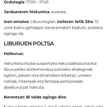
Ordutegia
: 17:00 – 17:45
Jardueraren hizkuntza
: euskara.
Izen-ematea
: Liburutegian,
irailaren 1etik
22ra
. 12
ume baino gehiagok izena ematen badute, zozketa
egingo da.
LIBURUEN POLTSA
Helburua:
Irakurketa kluba suspertzea irakurzaletasuna eta
liburuekiko atxikimendua sortzeko ahaleginak
egiten, jokoen eta dinamiken bitartez, umeen
nahiak, interesak eta fantasia pertsonalak
abiaburutzat hartuta.
Norentzat: Bi talde egingo dira:
1,
Haur Hezkuntzako 4 eta 5 urteko gelak, amak edo