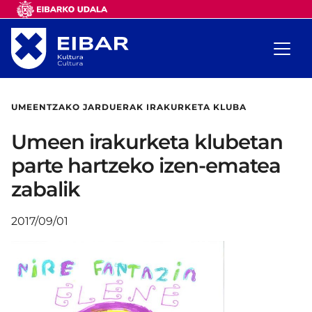
UMEENTZAKO JARDUERAK IRAKURKETA KLUBA
Umeen irakurketa klubetan
parte hartzeko izen-ematea
zabalik
2017/09/01