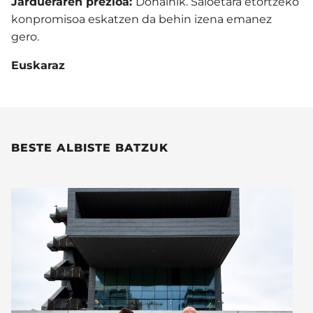
Jardueraren prezioa:
Dohainik. Saioetara etortzeko
konpromisoa eskatzen da behin izena emanez
gero.
Euskaraz
BESTE ALBISTE BATZUK