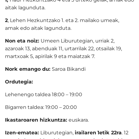
aitak lagunduta.
2
, Lehen Hezkuntzako 1. eta 2. mailako umeak,
amak edo aitak lagunduta.
Non eta noiz:
Umeen Liburutegian, urriak 2,
azaroak 13, abenduak 11, urtarrilak 22, otsailak 19,
martxoak 5, apirilak 9 eta maiatzak 7.
Nork emango du:
Saroa Bikandi
Ordutegia:
Lehenengo taldea 18:00 – 19:00
Bigarren taldea: 19:00 – 20:00
Ikastaroaren hizkuntza:
euskara.
Izen-ematea:
Liburutegian,
irailaren
1etik 22ra
. 12