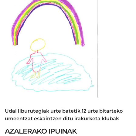
Udal liburutegiak urte batetik 12 urte bitarteko
umeentzat eskaintzen ditu irakurketa klubak
AZALERAKO IPUINAK