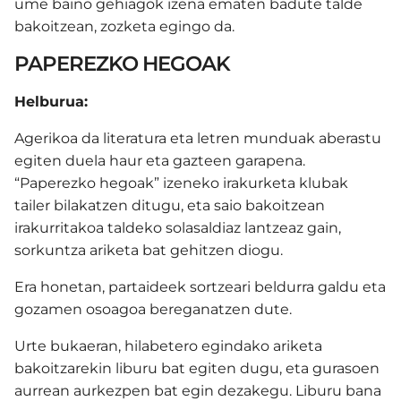
ume baino gehiagok izena ematen badute talde
bakoitzean, zozketa egingo da.
PAPEREZKO HEGOAK
Helburua:
Agerikoa da literatura eta letren munduak aberastu
egiten duela haur eta gazteen garapena.
“Paperezko hegoak” izeneko irakurketa klubak
tailer bilakatzen ditugu, eta saio bakoitzean
irakurritakoa taldeko solasaldiaz lantzeaz gain,
sorkuntza ariketa bat gehitzen diogu.
Era honetan, partaideek sortzeari beldurra galdu eta
gozamen osoagoa bereganatzen dute.
Urte bukaeran, hilabetero egindako ariketa
bakoitzarekin liburu bat egiten dugu, eta gurasoen
aurrean aurkezpen bat egin dezakegu. Liburu bana