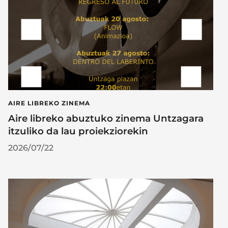
AIRE LIBREKO ZINEMA
Aire libreko abuztuko zinema Untzagara
itzuliko da lau proiekziorekin
2026/07/22