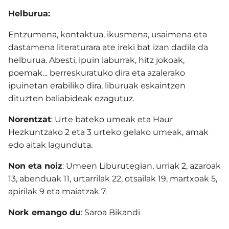
Helburua:
Entzumena, kontaktua, ikusmena, usaimena eta
dastamena literaturara ate ireki bat izan dadila da
helburua. Abesti, ipuin laburrak, hitz jokoak,
poemak… berreskuratuko dira eta azalerako
ipuinetan erabiliko dira, liburuak eskaintzen
dituzten baliabideak ezagutuz.
Norentzat
: Urte bateko umeak eta Haur
Hezkuntzako 2 eta 3 urteko gelako umeak, amak
edo aitak lagunduta.
Non eta noiz
: Umeen Liburutegian, urriak 2, azaroak
13, abenduak 11, urtarrilak 22, otsailak 19, martxoak 5,
apirilak 9 eta maiatzak 7.
Nork emango du
: Saroa Bikandi