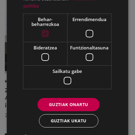
politika
Behar-
Errendimendua
beharrezkoa
Bideratzea
Funtzionaltasuna
Sailkatu gabe
KULTURA
2026ko Delta Cultura Saria jaso du
Armagintzaren Museoak, izandako
GUZTIAK ONARTU
ibilbideagatik
2026/07/23
GUZTIAK UKATU