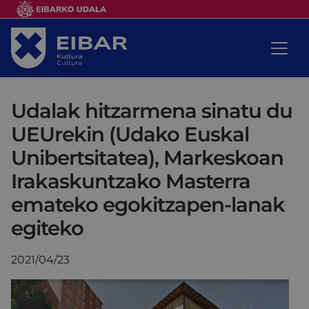
Udalak hitzarmena sinatu du
UEUrekin (Udako Euskal
Unibertsitatea), Markeskoan
Irakaskuntzako Masterra
emateko egokitzapen-lanak
egiteko
2021/04/23