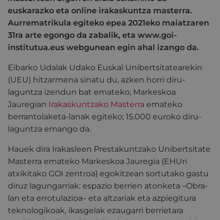
euskarazko eta online irakaskuntza masterra.
Aurrematrikula egiteko epea 2021eko maiatzaren
31ra arte egongo da zabalik, eta www.goi-
institutua.eus webgunean egin ahal izango da.
Eibarko Udalak Udako Euskal Unibertsitatearekin
(UEU) hitzarmena sinatu du, azken horri diru-
laguntza izendun bat emateko, Markeskoa
Jauregian
Irakaskuntzako Masterra
emateko
berrantolaketa-lanak egiteko; 15.000 euroko diru-
laguntza emango da.
Hauek dira Irakasleen Prestakuntzako Unibertsitate
Masterra emateko Markeskoa Jauregia (EHUri
atxikitako GOI zentroa) egokitzean sortutako gastu
diruz lagungarriak: espazio berrien atonketa –Obra-
lan eta errotulazioa– eta altzariak eta azpiegitura
teknologikoak, ikasgelak ezaugarri berrietara