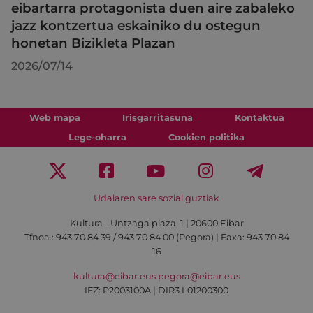
eibartarra protagonista duen aire zabaleko
jazz kontzertua eskainiko du ostegun
honetan Bizikleta Plazan
2026/07/14
Web mapa
Irisgarritasuna
Kontaktua
Lege-oharra
Cookien politika
Udalaren sare sozial guztiak
Kultura - Untzaga plaza, 1 | 20600 Eibar
Tfnoa.:
943 70 84 39 / 943 70 84 00 (Pegora)
| Faxa: 943 70 84
16
kultura@eibar.eus
pegora@eibar.eus
IFZ: P2003100A | DIR3 L01200300