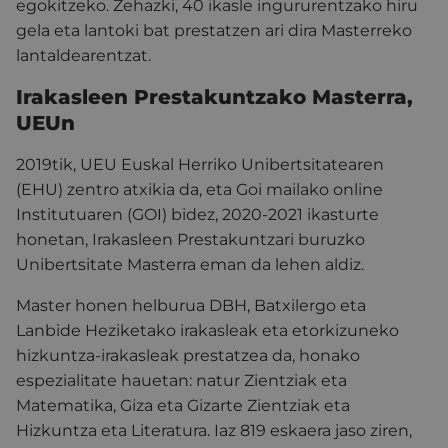
egokitzeko. Zehazki, 40 ikasle ingururentzako hiru
gela eta lantoki bat prestatzen ari dira Masterreko
lantaldearentzat.
Irakasleen Prestakuntzako Masterra,
UEUn
2019tik, UEU Euskal Herriko Unibertsitatearen
(EHU) zentro atxikia da, eta Goi mailako online
Institutuaren (GOI) bidez, 2020-2021 ikasturte
honetan, Irakasleen Prestakuntzari buruzko
Unibertsitate Masterra eman da lehen aldiz.
Master honen helburua DBH, Batxilergo eta
Lanbide Heziketako irakasleak eta etorkizuneko
hizkuntza-irakasleak prestatzea da, honako
espezialitate hauetan: natur Zientziak eta
Matematika, Giza eta Gizarte Zientziak eta
Hizkuntza eta Literatura. Iaz 819 eskaera jaso ziren,