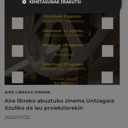
XEHETASUNAK ERAKUTSI
AIRE LIBREKO ZINEMA
Aire libreko abuztuko zinema Untzagara
itzuliko da lau proiekziorekin
2026/07/22