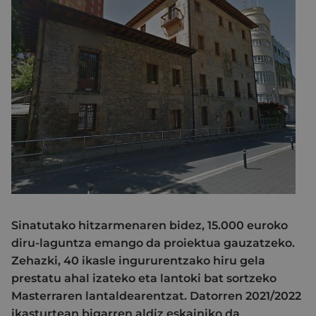
Sinatutako hitzarmenaren bidez, 15.000 euroko
diru-laguntza emango da proiektua gauzatzeko.
Zehazki, 40 ikasle ingururentzako hiru gela
prestatu ahal izateko eta lantoki bat sortzeko
Masterraren lantaldearentzat. Datorren 2021/2022
ikasturtean bigarren aldiz eskainiko da