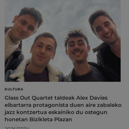
KULTURA
Glass Out Quartet taldeak Alex Davies
eibartarra protagonista duen aire zabaleko
jazz kontzertua eskainiko du ostegun
honetan Bizikleta Plazan
2026/07/14