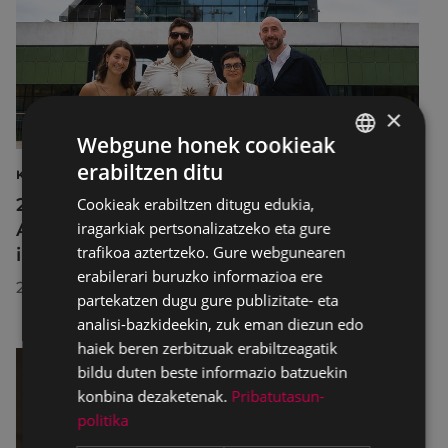
×
Webgune honek cookieak
erabiltzen ditu
BASQUE
KULTURA
2026ko Delta Cultura Saria jaso du
Cookieak erabiltzen ditugu edukia,
SPANISH
iragarkiak pertsonalizatzeko eta gure
Armagintzaren Museoak, izandako
trafikoa aztertzeko. Gure webgunearen
ibilbideagatik
erabilerari buruzko informazioa ere
2026/07/23
partekatzen dugu gure publizitate- eta
analisi-bazkideekin, zuk eman diezun edo
haiek beren zerbitzuak erabiltzeagatik
bildu duten beste informazio batzuekin
konbina dezaketenak.
Pribatutasun-
politika