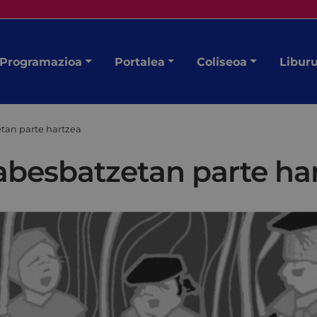
Programazioa
Portalea
Coliseoa
Libur
tan parte hartzea
besbatzetan parte ha