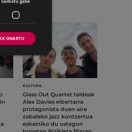
Sailkatu gabe
AK ONARTU
KULTURA
o
Glass Out Quartet taldeak
in
Alex Davies eibartarra
protagonista duen aire
zabaleko jazz kontzertua
ta
eskainiko du ostegun
honetan Bizikleta Plazan