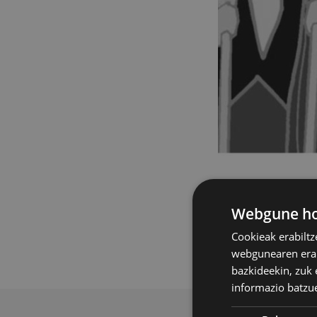
Udal Musika Esko
tradizioari jarra
Webgune hon
Cookieak erabiltz
Entsegu irekia eg
webgunearen erabi
bazkideekin, zuk 
informazio batzu