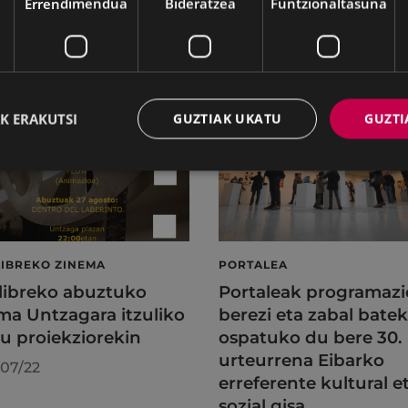
Errendimendua
Bideratzea
Funtzionaltasuna
K ERAKUTSI
GUZTIAK UKATU
GUZTI
LIBREKO ZINEMA
PORTALEA
 libreko abuztuko
Portaleak programazi
ma Untzagara itzuliko
berezi eta zabal batek
au proiekziorekin
ospatuko du bere 30.
urteurrena Eibarko
07/22
erreferente kultural e
sozial gisa