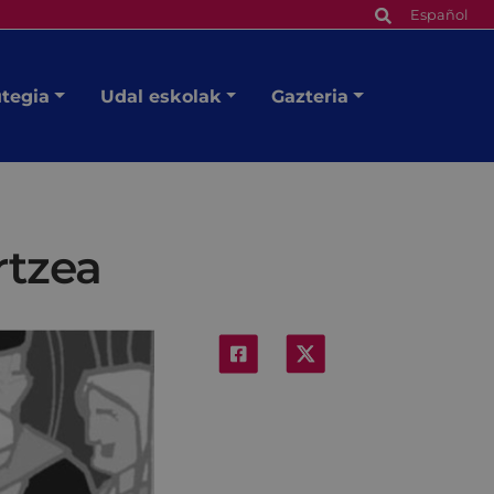
Español
utegia
Udal eskolak
Gazteria
rtzea