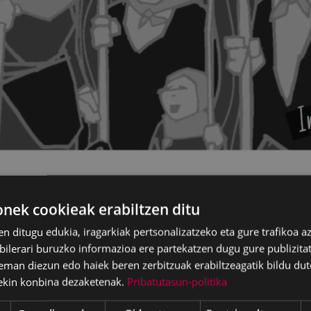
lak gonpidapena luzatu nahi die herritarrei, Santa A
ituz kalera abestera ateratzeko otsailaren 4an 19:30etik 
ek cookieak erabiltzen ditu
en ditugu edukia, iragarkiak pertsonalizatzeko eta gure trafikoa a
ingo da urtarrilaren 31n Musika Eskolan (PORTALEA - Bista
lerari buruzko informazioa ere partekatzen dugu gure publizitate
eman diezun edo haiek beren zerbitzuak erabiltzeagatik bildu dut
ekin konbina dezaketenak.
Pribatutasun-politika