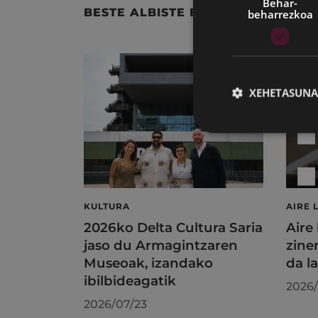
Behar-
BESTE ALBISTE BATZUK
beharrezkoa
XEHETASUNA
KULTURA
AIRE 
2026ko Delta Cultura Saria
Aire
jaso du Armagintzaren
zine
Museoak, izandako
da l
ibilbideagatik
2026/
2026/07/23