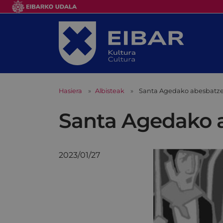
Hasiera
Albisteak
Santa Agedako abesbatze
Santa Agedako a
2023/01/27