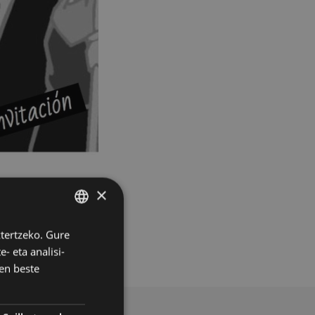
geda bezperako
×
21:00etara.
ztertzeko. Gure
BASQUE
 Eder, 10) .
- eta analisi-
SPANISH
en beste