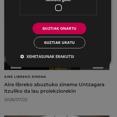
GUZTIAK ONARTU
GUZTIAK UKATU
XEHETASUNAK ERAKUTSI
AIRE LIBREKO ZINEMA
Aire libreko abuztuko zinema Untzagara
itzuliko da lau proiekziorekin
2026/07/22