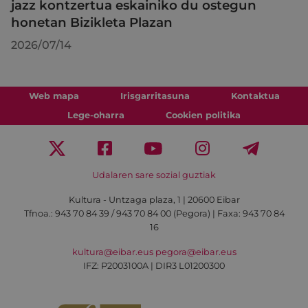
jazz kontzertua eskainiko du ostegun
honetan Bizikleta Plazan
2026/07/14
Web mapa
Irisgarritasuna
Kontaktua
Lege-oharra
Cookien politika
Udalaren sare sozial guztiak
Kultura - Untzaga plaza, 1 | 20600 Eibar
Tfnoa.:
943 70 84 39 / 943 70 84 00 (Pegora)
| Faxa: 943 70 84
16
kultura@eibar.eus
pegora@eibar.eus
IFZ: P2003100A | DIR3 L01200300