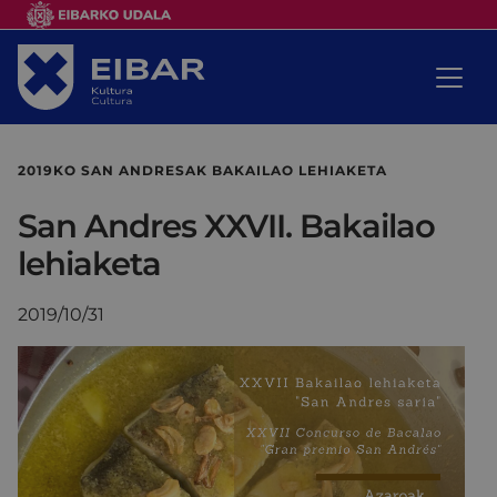
2019KO SAN ANDRESAK BAKAILAO LEHIAKETA
San Andres XXVII. Bakailao
lehiaketa
2019/10/31