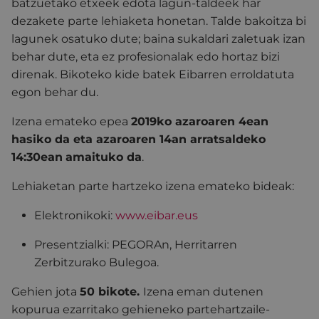
batzuetako etxeek edota lagun-taldeek har
dezakete parte lehiaketa honetan. Talde bakoitza bi
lagunek osatuko dute; baina sukaldari zaletuak izan
behar dute, eta ez profesionalak edo hortaz bizi
direnak. Bikoteko kide batek Eibarren erroldatuta
egon behar du.
Izena emateko epea
2019ko azaroaren 4ean
hasiko da eta azaroaren 14an arratsaldeko
14:30ean
amaituko da
.
Lehiaketan parte hartzeko izena emateko bideak:
Elektronikoki
:
www.eibar.eus
Presentzialki
: PEGORAn, Herritarren
Zerbitzurako Bulegoa.
Gehien jota
50 bikote.
Izena eman dutenen
kopurua ezarritako gehieneko partehartzaile-