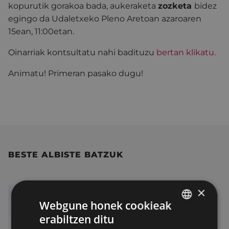
kopurutik gorakoa bada, aukeraketa
zozketa
bidez
egingo da Udaletxeko Pleno Aretoan azaroaren
15ean, 11:00etan.
Oinarriak kontsultatu nahi badituzu
bertan klikatu.
Animatu! Primeran pasako dugu!
BESTE ALBISTE BATZUK
×
Webgune honek cookieak
erabiltzen ditu
BASQUE