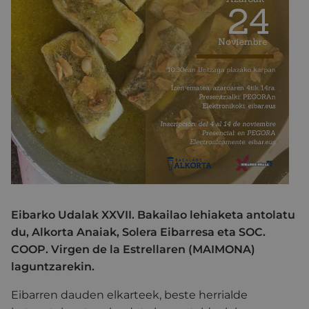
Eibarko Udalak XXVII. Bakailao lehiaketa antolatu
du, Alkorta Anaiak, Solera Eibarresa eta SOC.
COOP. Virgen de la Estrellaren (MAIMONA)
laguntzarekin.
Eibarren dauden elkarteek, beste herrialde