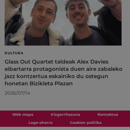
KULTURA
Glass Out Quartet taldeak Alex Davies
eibartarra protagonista duen aire zabaleko
jazz kontzertua eskainiko du ostegun
honetan Bizikleta Plazan
2026/07/14
Web mapa
Irisgarritasuna
Kontaktua
Lege-oharra
Cookien politika