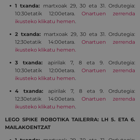
1 txanda:
martxoak 29, 30 eta 31
. Ordutegia:
10:30etatik 12:00etara.
Onartuen zerrenda
ikusteko klikatu hemen
.
2 txanda:
martxoak 29, 30 eta 31
. Ordutegia:
12:30etatik 14:00etara.
Onartuen zerrenda
ikusteko klikatu hemen.
3 txanda:
apirilak 7, 8 eta 9. Ordutegia:
10:30etatik 12:00etara.
Onartuen zerrenda
ikusteko klikatu hemen
.
4 txanda:
apirilak 7, 8 eta 9. Ordutegia:
12:30etatik 14:00etara.
Onartuen zerrenda
ikusteko klikatu hemen
.
LEGO SPIKE ROBOTIKA TAILERRA: LH 5. ETA 6.
MAILAKOENTZAT