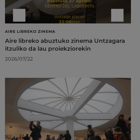
AIRE LIBREKO ZINEMA
Aire libreko abuztuko zinema Untzagara
itzuliko da lau proiekziorekin
2026/07/22