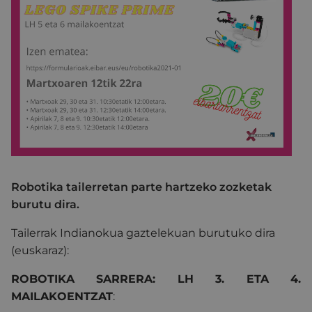
Robotika tailerretan parte hartzeko zozketak
burutu dira.
Tailerrak Indianokua gaztelekuan burutuko dira
(euskaraz):
ROBOTIKA SARRERA:
LH 3. ETA 4.
MAILAKOENTZAT
: