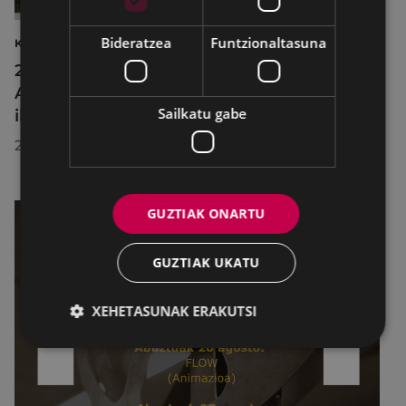
Bideratzea
Funtzionaltasuna
KULTURA
2026ko Delta Cultura Saria jaso du
Armagintzaren Museoak, izandako
Sailkatu gabe
ibilbideagatik
2026/07/23
GUZTIAK ONARTU
GUZTIAK UKATU
XEHETASUNAK ERAKUTSI