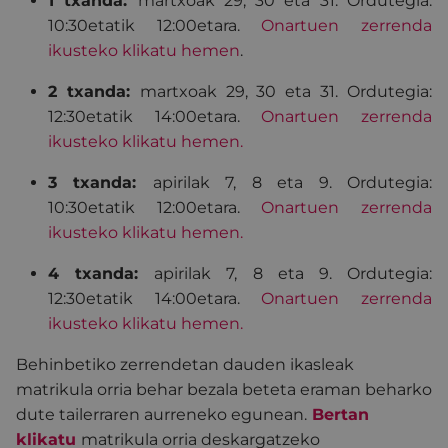
1 txanda:
martxoak 29, 30 eta 31
. Ordutegia:
10:30etatik 12:00etara.
Onartuen zerrenda
ikusteko klikatu hemen
.
2 txanda:
martxoak 29, 30 eta 31
. Ordutegia:
12:30etatik 14:00etara.
Onartuen zerrenda
ikusteko klikatu hemen
.
3 txanda:
apirilak 7, 8 eta 9. Ordutegia:
10:30etatik 12:00etara.
Onartuen zerrenda
ikusteko klikatu hemen.
4 txanda:
apirilak 7, 8 eta 9. Ordutegia:
12:30etatik 14:00etara.
Onartuen zerrenda
ikusteko klikatu hemen.
Behinbetiko zerrendetan dauden ikasleak
matrikula orria behar bezala beteta eraman beharko
dute tailerraren aurreneko egunean.
Bertan
klikatu
matrikula orria deskargatzeko