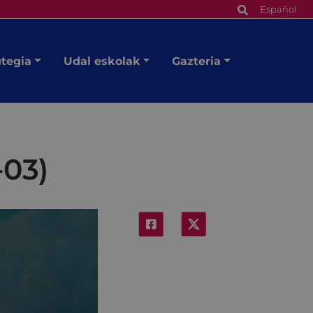
Español
utegia
Udal eskolak
Gazteria
-03)