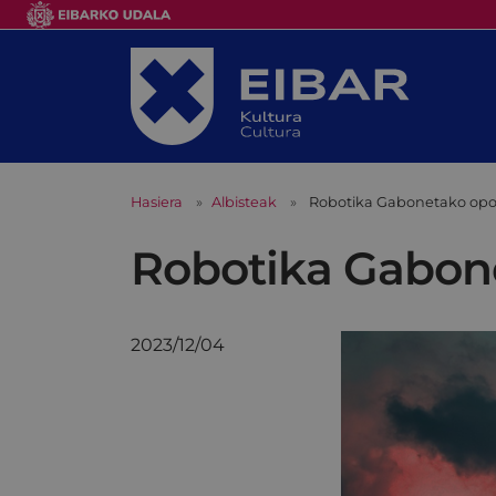
Hasiera
Albisteak
Robotika Gabonetako opor
Robotika Gabone
2023/12/04