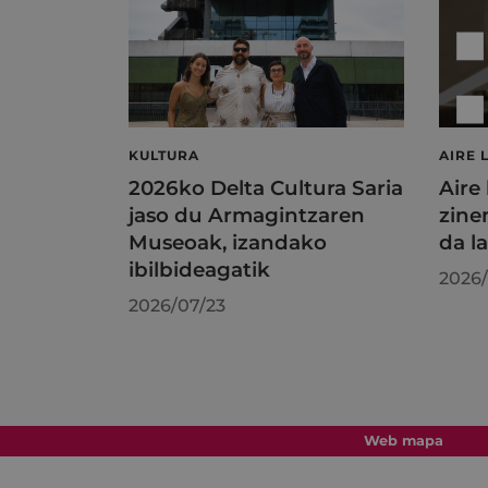
KULTURA
AIRE 
2026ko Delta Cultura Saria
Aire
jaso du Armagintzaren
zine
Museoak, izandako
da l
ibilbideagatik
2026/
2026/07/23
Web mapa