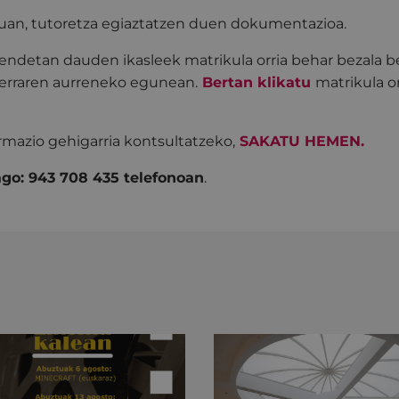
uan, tutoretza egiaztatzen duen dokumentazioa.
rendetan dauden ikasleek matrikula orria behar bezala 
lerraren aurreneko egunean.
Bertan klikatu
matrikula or
ormazio gehigarria kontsultatzeko,
SAKATU HEMEN
.
ago: 943 708 435 telefonoan
.