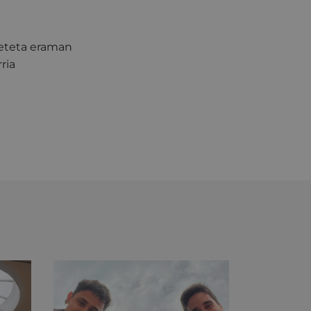
beteta eraman
ria