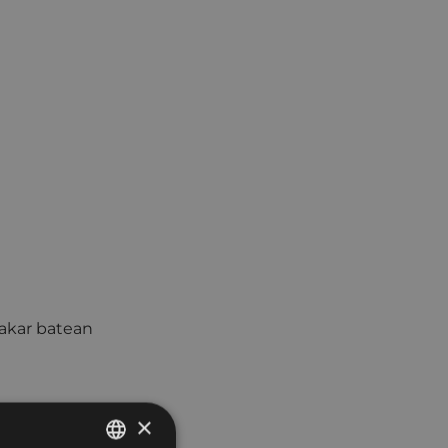
bakar batean
×
o da
abendua
ren