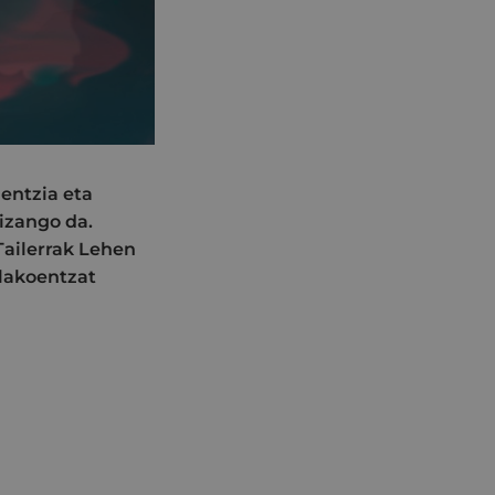
entzia eta
izango da.
Tailerrak Lehen
ilakoentzat