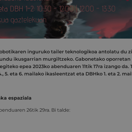
obotikaren inguruko tailer teknologikoa antolatu du zi
undu ikusgarrian murgiltzeko. Gabonetako oporretan 
egiteko epea 2023ko abenduaren 11tik 17ra izango da. 
., 5. eta 6. mailako ikasleentzat eta DBHko 1. eta 2. ma
ka espaziala
benduaren 26tik 29ra
. Bi talde: