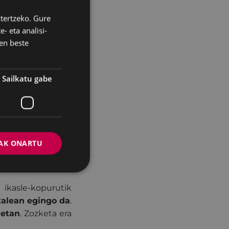
bete beharko da
ztertzeko. Gure
BASQUE
- eta analisi-
SPANISH
en beste
lortuko dira eta
Sailkatu gabe
ateko ezarritako
web orrian emango
purua gainditzen
AK ONARTU
atrikula guztiak
kasle-kopurutik
talean egingo da
.
0etan
. Zozketa era