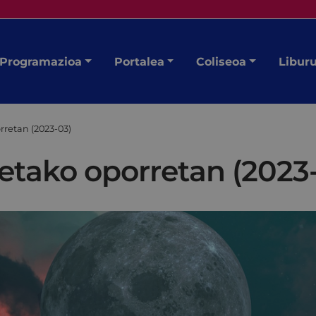
Programazioa
Portalea
Coliseoa
Libur
retan (2023-03)
tako oporretan (2023