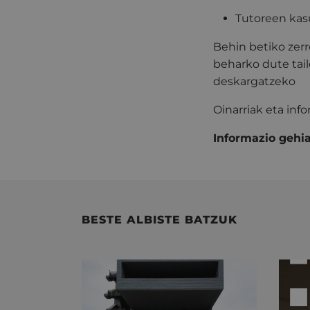
Tutoreen kas
Behin betiko zer
beharko dute tai
deskargatzeko
Oinarriak eta inf
Informazio gehi
BESTE ALBISTE BATZUK