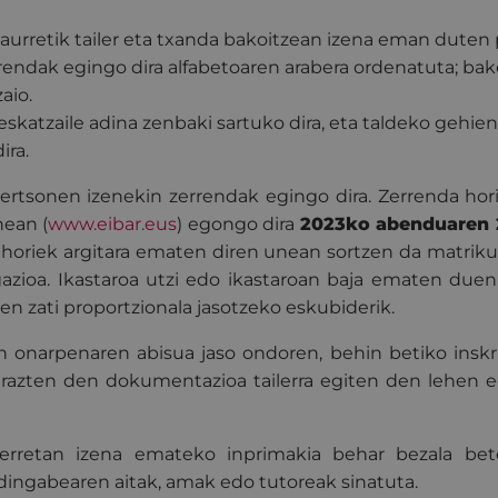
aurretik tailer eta txanda bakoitzean izena eman duten
rendak egingo dira alfabetoaren arabera ordenatuta; bak
aio.
skatzaile adina zenbaki sartuko dira, eta taldeko gehie
ira.
ertsonen izenekin zerrendak egingo dira. Zerrenda h
ean (
www.eibar.eus
) egongo dira
2023ko abenduaren 
a horiek argitara ematen diren unean sortzen da matrik
gazioa. Ikastaroa utzi edo ikastaroan baja ematen due
en zati proportzionala jasotzeko eskubiderik.
en onarpenaren abisua jaso ondoren, behin betiko inskr
erazten den dokumentazioa tailerra egiten den lehen 
lerretan izena emateko inprimakia behar bezala betet
dingabearen aitak, amak edo tutoreak sinatuta.