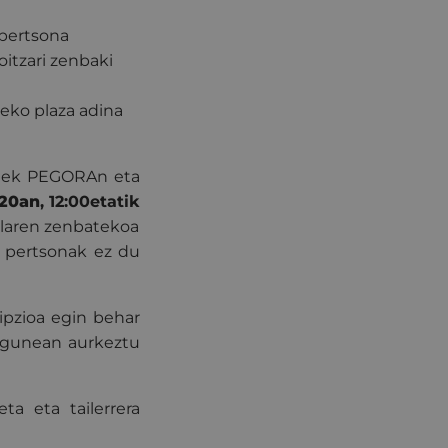
 pertsona
oitzari zenbaki
neko plaza adina
oriek PEGORAn eta
20an
, 12:00etatik
ularen zenbatekoa
n pertsonak ez du
ipzioa egin behar
egunean aurkeztu
a eta tailerrera