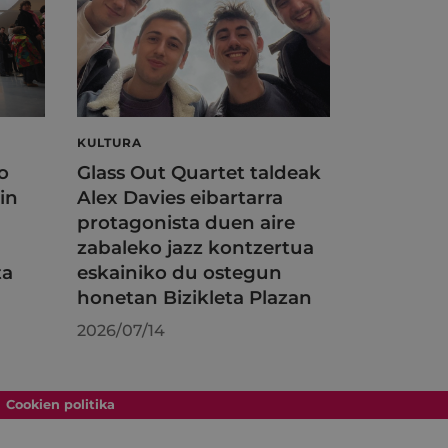
KULTURA
o
Glass Out Quartet taldeak
in
Alex Davies eibartarra
protagonista duen aire
zabaleko jazz kontzertua
ta
eskainiko du ostegun
honetan Bizikleta Plazan
2026/07/14
Cookien politika