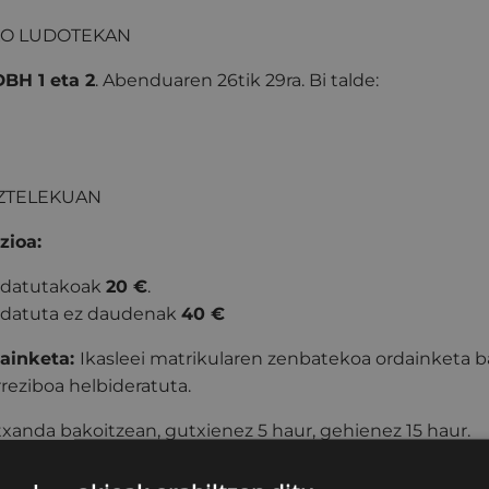
KO LUDOTEKAN
DBH 1 eta 2
.
Abenduaren 26tik 29ra. Bi talde:
ZTELEKUAN
zioa:
oldatutakoak
20
€
.
oldatuta ez daudenak
40
€
dainketa:
Ikasleei matrikularen zenbatekoa ordainketa 
rreziboa helbideratuta.
txanda bakoitzean, g
utxienez 5 haur, gehienez 15 haur.
 ikastaroan izena emateko aurrematrikula egin behark