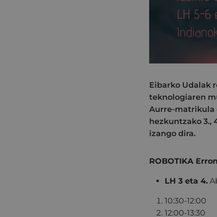
Eibarko Udalak r
teknologiaren m
Aurre-matrikula 
hezkuntzako 3., 4
izango dira.
ROBOTIKA Erron
LH 3 eta 4.
A
10:30-12:00
12:00-13:30