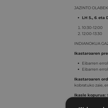
JAZINTO OLABE
LH 5., 6
.
eta 
10:30-12:00
12:00-13:30
INDIANOKUA GA
Ikastaroaren pre
Eibarren err
Eibarren err
Ikastaroaren or
kobratuko zaie, e
Ikasle kopurua:
Aurrematrikula
: