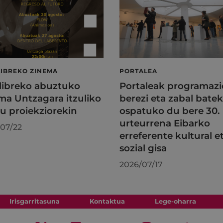
LIBREKO ZINEMA
PORTALEA
 libreko abuztuko
Portaleak programazi
ma Untzagara itzuliko
berezi eta zabal batek
au proiekziorekin
ospatuko du bere 30.
urteurrena Eibarko
07/22
erreferente kultural e
sozial gisa
2026/07/17
Irisgarritasuna
Kontaktua
Lege-oharra