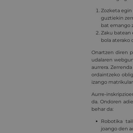
Zozketa egin 
guztiekin zer
bat emango z
Zaku batean e
bola aterako d
Onartzen diren p
udalaren webgun
aurrera. Zerrend
ordaintzeko obli
izango matrikular
Aurre-inskripzio
da. Ondoren adi
behar da:
Robotika
tai
joango den a