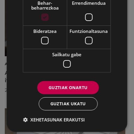
Behar-
Errendimendua
beharrezkoa
Bideratzea
Funtzionaltasuna
Sailkatu gabe
AIRE LIBREKO ZINEMA
Aire libreko abuztuko zinema Untzagara
itzuliko da lau proiekziorekin
GUZTIAK ONARTU
2026/07/22
GUZTIAK UKATU
XEHETASUNAK ERAKUTSI