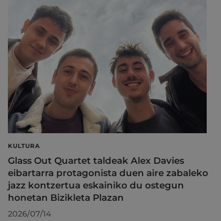
KULTURA
Glass Out Quartet taldeak Alex Davies
eibartarra protagonista duen aire zabaleko
jazz kontzertua eskainiko du ostegun
honetan Bizikleta Plazan
2026/07/14