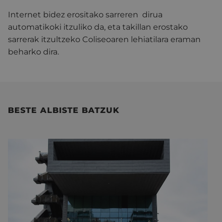
Internet bidez erositako sarreren dirua
automatikoki itzuliko da, eta takillan erostako
sarrerak itzultzeko Coliseoaren lehiatilara eraman
beharko dira.
BESTE ALBISTE BATZUK