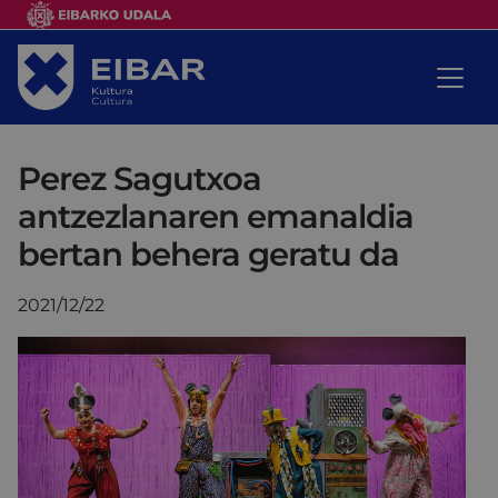
Perez Sagutxoa
antzezlanaren emanaldia
bertan behera geratu da
2021/12/22