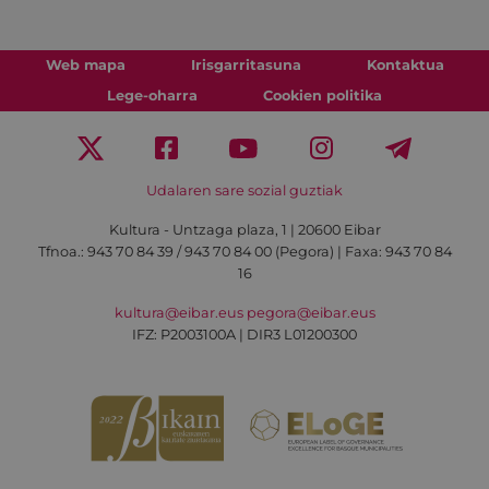
Web mapa
Irisgarritasuna
Kontaktua
Lege-oharra
Cookien politika
Udalaren sare sozial guztiak
Kultura - Untzaga plaza, 1 | 20600 Eibar
Tfnoa.:
943 70 84 39 / 943 70 84 00 (Pegora)
| Faxa: 943 70 84
16
kultura@eibar.eus
pegora@eibar.eus
IFZ: P2003100A | DIR3 L01200300