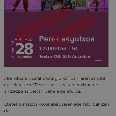
Abenduaren 28rako Glu-glu konpainiaren eskutik
egitekoa zen "Perez sagutxoa" antzezlanaren
antzezpena bertan behera geratu da.
Eteteko arrazoia koronabirusaren agerraldi bat izan
da.