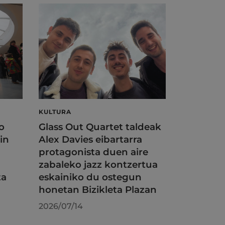
KULTURA
o
Glass Out Quartet taldeak
in
Alex Davies eibartarra
protagonista duen aire
zabaleko jazz kontzertua
ta
eskainiko du ostegun
honetan Bizikleta Plazan
2026/07/14