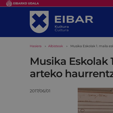
Hasiera
Albisteak
Musika Eskolak 1. maila esk
Musika Eskolak 1
arteko haurrentza
2017/06/01