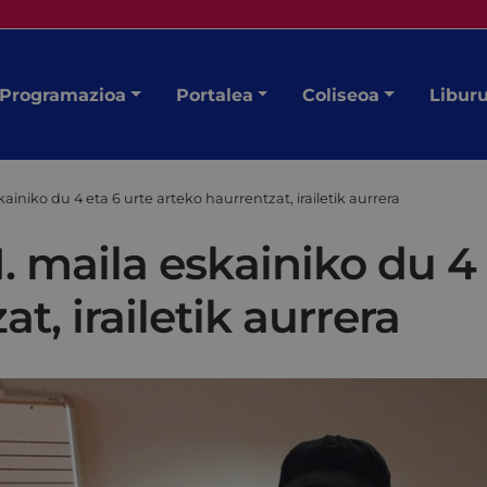
Programazioa
Portalea
Coliseoa
Libur
ainiko du 4 eta 6 urte arteko haurrentzat, irailetik aurrera
. maila eskainiko du 4 
t, irailetik aurrera