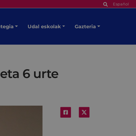
Español
utegia
Udal eskolak
Gazteria
eta 6 urte