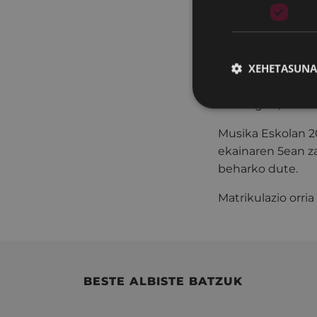
Musika Eskolako z
haurren ezagutza
alderdiak garatze
XEHETASUNA
emozionalean eta
Gaur egun, 7 urte
Musika Eskolan 2
ekainaren 5ean z
beharko dute.
Matrikulazio orri
BESTE ALBISTE BATZUK