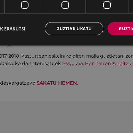
uzendari pedagogiko den Markos Juaristiren hitzetan, "
 maila hobetzen lagunduko du, baita erritmoa, entzume
ko ere". Horrek guztiak, "garapen kognitiboan, intelektu
K ERAKUTSI
GUZTIAK UKATU
GUZTI
 haurren arteko harremanetan lagunduko du", gainerat
tik gorako ikasleentzat 2. eta 3. mailak eskaintzen dira M
017-2018 ikasturtean eskainiko diren maila guztietan i
abalduko da. Interesatuek
Pegorara, Herritarren zerbitz
a deskargatzeko
SAKATU HEMEN
.