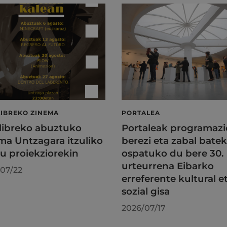
LIBREKO ZINEMA
PORTALEA
 libreko abuztuko
Portaleak programazi
ma Untzagara itzuliko
berezi eta zabal batek
au proiekziorekin
ospatuko du bere 30.
urteurrena Eibarko
07/22
erreferente kultural e
sozial gisa
2026/07/17