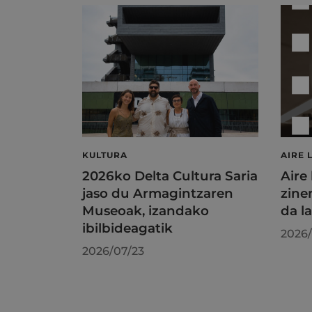
KULTURA
AIRE 
2026ko Delta Cultura Saria
Aire
jaso du Armagintzaren
zine
Museoak, izandako
da l
ibilbideagatik
2026/
2026/07/23