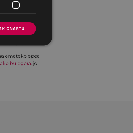
eskaintza berriak
na eta bestelako
alean eta
AK ONARTU
u du.
usika Eskolan.
zena emateko epea
urako bulegora
, jo