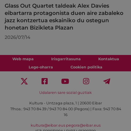
Glass Out Quartet taldeak Alex Davies
eibartarra protagonista duen aire zabaleko
jazz kontzertua eskainiko du ostegun
honetan Bizikleta Plazan
2026/07/14
Web mapa
Irisgarritasuna
Kontaktua
Lege-oharra
Cookien politika
Udalaren sare sozial guztiak
Kultura - Untzaga plaza, 1 | 20600 Eibar
Tfnoa.:
943 70 84 39 / 943 70 84 00 (Pegora)
| Faxa: 943 70 84
16
kultura@eibar.eus
pegora@eibar.eus