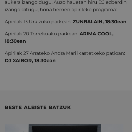
aukera izango dugu. Auzo hauetan hiru DJ ezberdin
izango ditugu, hona hemen apirileko programa:
Apirilak 13 Urkizuko parkean:
ZUNBALAIN, 18:30ean
Apirilak 20 Torrekuako parkean:
ARIMA COOL,
18:30ean
Apirilak 27 Arrateko Andra Mari ikastetxeko patioan:
DJ XAIBOR, 18:30ean
BESTE ALBISTE BATZUK