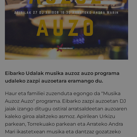
Eibarko Udalak musika auzoz auzo programa
udaleko zazpi auzoetara eramango du.
Haur eta familiei zuzenduta egongo da "Musika
Auzoz Auzo" programa. Eibarko zazpi auzoetan DJ
jaiak izango ditugu ostiral arratsaldeetan auzoaren
kaleko giroa alaitzeko asmoz. Apirilean Urkizu
parkean, Torrekuako parkean eta Arrateko Andra
Mari ikastetxean musika eta dantzaz gozatzeko