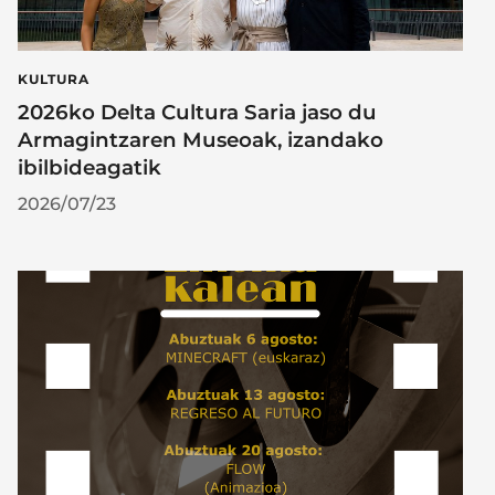
KULTURA
2026ko Delta Cultura Saria jaso du
Armagintzaren Museoak, izandako
ibilbideagatik
2026/07/23