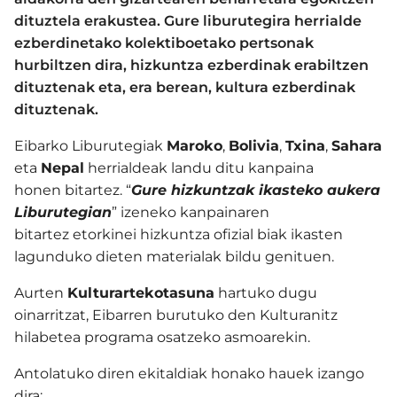
dituztela erakustea. Gure liburutegira herrialde
ezberdinetako kolektiboetako pertsonak
hurbiltzen dira, hizkuntza ezberdinak erabiltzen
dituztenak eta, era berean, kultura ezberdinak
dituztenak.
Eibarko Liburutegiak
Maroko
,
Bolivia
,
Txina
,
Sahara
eta
Nepal
herrialdeak landu ditu kanpaina
honen bitartez. “
Gure hizkuntzak ikasteko aukera
Liburutegian
” izeneko kanpainaren
bitartez etorkinei hizkuntza ofizial biak ikasten
lagunduko dieten materialak bildu genituen.
Aurten
Kulturartekotasuna
hartuko dugu
oinarritzat, Eibarren burutuko den Kulturanitz
hilabetea programa osatzeko asmoarekin.
Antolatuko diren ekitaldiak honako hauek izango
dira: