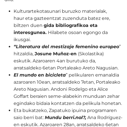
Kulturartekotasunari buruzko materialak,
haur eta gazteentzat zuzenduta batez ere,
biltzen duen
gida bibliografikoa eta
interesgunea.
Hilabete osoan egongo da
ikusgai.
“Literatura del mestizaje femenino europeo
”
hitzaldia,
Josune Muñoz-en
(Skolastika)
eskutik. Azaroaren 4an burutuko da,
arratsaldeko 6etan Portaleako Areto Nagusian.
El mundo en bicicleta
” pelikularen emanaldia
azaroaren 10ean, arratsaldeko 7etan, Portaleako
Areto Nagusian. Andoni Rodelgo eta Alice
Goffart beraien seme-alabekin munduan zehar
egindako bidaia kontatzen da pelikula honetan.
Eta bukatzeko, Zapatuko ipuina programaren
saio berri bat:
Mundu berri.nol?,
Ana Rodríguez-
en eskutik. Azaroaren 28an, arratsaldeko 6etan