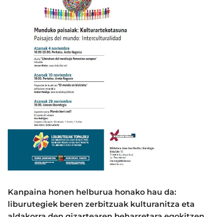
Kanpaina honen helburua honako hau da:
liburutegiek beren zerbitzuak kulturanitza eta
aldakorra den gizartearen beharretara egokitzen