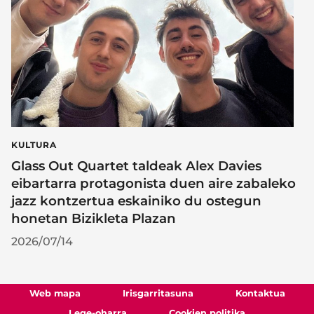
KULTURA
Glass Out Quartet taldeak Alex Davies
eibartarra protagonista duen aire zabaleko
jazz kontzertua eskainiko du ostegun
honetan Bizikleta Plazan
2026/07/14
Web mapa
Irisgarritasuna
Kontaktua
Lege-oharra
Cookien politika