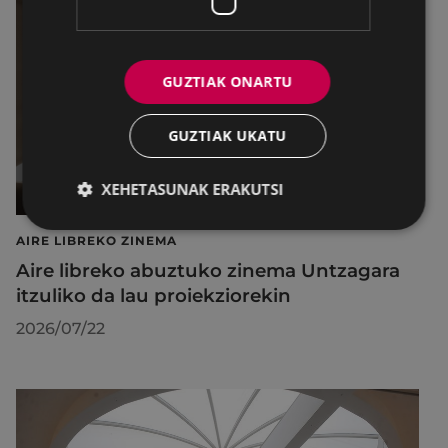
GUZTIAK ONARTU
GUZTIAK UKATU
XEHETASUNAK ERAKUTSI
AIRE LIBREKO ZINEMA
Aire libreko abuztuko zinema Untzagara
itzuliko da lau proiekziorekin
2026/07/22