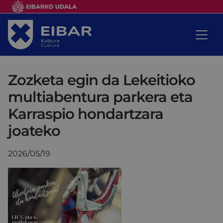
Zozketa egin da Lekeitioko
multiabentura parkera eta
Karraspio hondartzara
joateko
2026/05/19