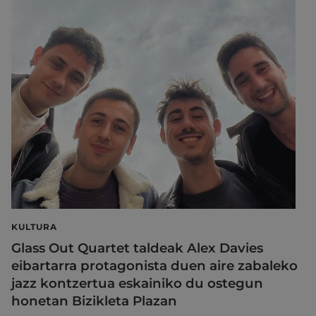
KULTURA
Glass Out Quartet taldeak Alex Davies
eibartarra protagonista duen aire zabaleko
jazz kontzertua eskainiko du ostegun
honetan Bizikleta Plazan