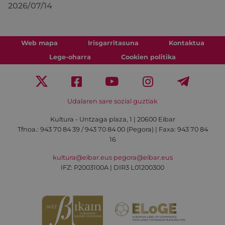
2026/07/14
Web mapa
Irisgarritasuna
Kontaktua
Lege-oharra
Cookien politika
Udalaren sare sozial guztiak
Kultura - Untzaga plaza, 1 | 20600 Eibar
Tfnoa.:
943 70 84 39 / 943 70 84 00 (Pegora)
| Faxa: 943 70 84
16
kultura@eibar.eus
pegora@eibar.eus
IFZ: P2003100A | DIR3 L01200300