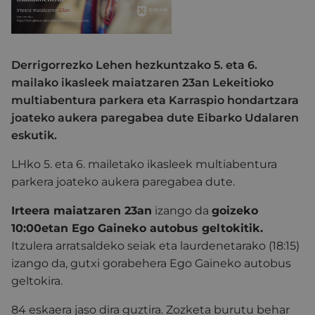
Derrigorrezko Lehen hezkuntzako 5. eta 6.
mailako ikasleek maiatzaren 23an Lekeitioko
multiabentura parkera eta Karraspio hondartzara
joateko aukera paregabea dute Eibarko Udalaren
eskutik.
LHko 5. eta 6. mailetako ikasleek
multiabentura
parkera joateko aukera paregabea dute.
Irteera maiatzaren 23an
izango da
goizeko
10:00etan Ego Gaineko autobus geltokitik.
Itzulera arratsaldeko seiak eta laurdenetarako (18:15)
izango da, gutxi gorabehera Ego Gaineko autobus
geltokira.
84 eskaera jaso dira guztira. Zozketa burutu behar