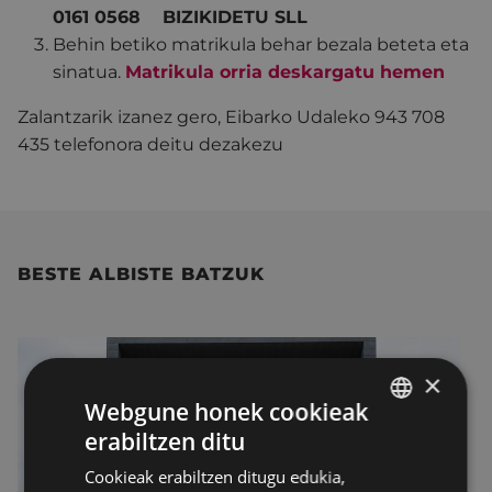
0161 0568 BIZIKIDETU SLL
Behin betiko matrikula behar bezala beteta eta
sinatua.
Matrikula orria deskargatu hemen
Zalantzarik izanez gero, Eibarko Udaleko
943 708
435
telefonora deitu dezakezu
BESTE ALBISTE BATZUK
×
Webgune honek cookieak
erabiltzen ditu
BASQUE
Cookieak erabiltzen ditugu edukia,
SPANISH