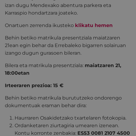
izan dugu Mendexako abentura parkera eta
Karraspio hondartzara joateko.
Onartuen zerrenda ikusteko
klikatu hemen
Behin betiko matrikula presentziala maiatzaren
21ean egin behar da Errebaleko bigarren solairuan
izango dugun gurasoen bileran.
Bilera eta matrikula presentziala:
maiatzaren 21,
18:00etan
Irteeraren prezioa: 15 €
Behin betiko matrikula burututzeko ondorengo
dokumentuak eraman behar dira:
Haurraren Osakidetzako txartelaren fotokopia.
Ordanketaren ziurtagiria umearen izenean.
Kontu korronte zenbakia:
ES53 0081 2107 4500