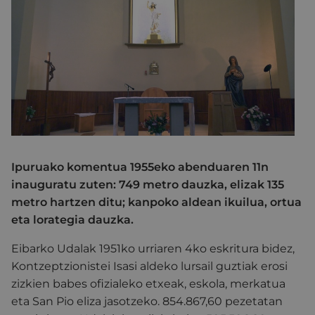
Ipuruako komentua 1955eko abenduaren 11n
inauguratu zuten: 749 metro dauzka, elizak 135
metro hartzen ditu; kanpoko aldean ikuilua, ortua
eta lorategia dauzka.
Eibarko Udalak 1951ko urriaren 4ko eskritura bidez,
Kontzeptzionistei Isasi aldeko lursail guztiak erosi
zizkien babes ofizialeko etxeak, eskola, merkatua
eta San Pio eliza jasotzeko. 854.867,60 pezetatan