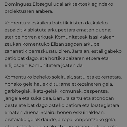
Dominguez Elosegui udal arkitektoak egindako
proiektuaren arabera.
Komentura eskailera batetik iristen da, kaleko
espaloitik abiatuta arkupeetara ematen duena;
ataripe horren arkuak Komunitateak Isasi kalean
zeukan komentuko Elizan zegoen arkupe
zaharretik berreskuratu ziren.
Jarraian, estali gabeko
patio bat dago, eta hortik apaizaren etxera eta
erlijiosoen Komunitatera joaten da.
Komentuko beheko solairuak, sartu eta ezkerretara,
honako gela hauek ditu:
ama etxezainaren gela,
garbitegiak, ikatz-gelak, komunak, despentsa,
jangela eta sukaldea.
Barrura sartu eta atondoan
beste ate bat dago osteko patiora eta lorategietara
ematen duena.
Solairu honen eskuinaldean,
bisitarako gelak daude, arropa konpontzeko gela,
plantxatzeko gela, sakristia, apaizaren bulegoa eta