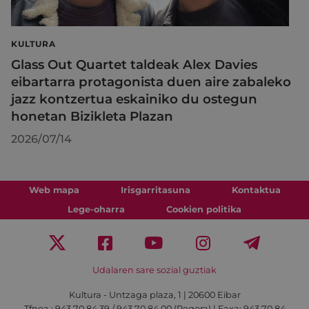
KULTURA
Glass Out Quartet taldeak Alex Davies
eibartarra protagonista duen aire zabaleko
jazz kontzertua eskainiko du ostegun
honetan Bizikleta Plazan
2026/07/14
Web mapa
Irisgarritasuna
Kontaktua
Lege-oharra
Cookien politika
Udalaren sare sozial guztiak
Kultura - Untzaga plaza, 1 | 20600 Eibar
Tfnoa.:
943 70 84 39 / 943 70 84 00 (Pegora)
| Faxa: 943 70 84