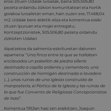
erosi zituen Udalak lursailak, baina 505.506,80
pezeta ordaindu zizkion komunitateari eta hortik
gorakoa lursailetan eman, hain zuzen ere, 17.468,04
m2. Udalak bere aldetik eliza eta komentua eraiki
zituen Ipuruan eta mojei entregatu;
Kontzeptzionistek, 505.506,80 pezeta ordaindu
zizkioten Udalari.
Aipatzekoa da salmenta-eskrituretan datorren
aipamena: “
Una finca entre la que se hallaban
enclavados un pabellón de piedra sillería
destinada a capilla ardiente y cementerio, una
construcción de hormigón destinada a lavadero
(…), unas ruinas de una Iglesia construida de
manpostería, el Pórtico de la Iglesia y las ruinas de
la que fue Convento de Religiosas Concepcionistas
de Isasi”.
Komentua 1953an hasi zen eraikitzen, Joaquin