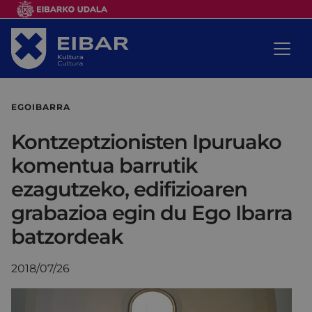
EGOIBARRA
Kontzeptzionisten Ipuruako
komentua barrutik
ezagutzeko, edifizioaren
grabazioa egin du Ego Ibarra
batzordeak
2018/07/26