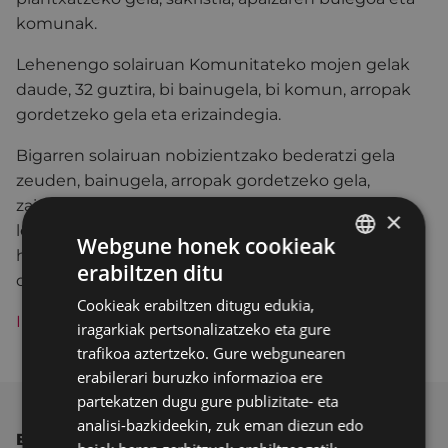
komunak.
Lehenengo solairuan Komunitateko mojen gelak
daude, 32 guztira, bi bainugela, bi komun, arropak
gordetzeko gela eta erizaindegia.
Bigarren solairuan nobizientzako bederatzi gela
zeuden, bainugela, arropak gordetzeko gela,
zaindariaren gela, josteko gela eta elkartzeko gela,
×
leihoa handi batekin Elizara ematen duena.
Solairu
Webgune honek cookieak
horretan eta hegoaldera begira, terraza handi bat
erabiltzen ditu
BASQUE
dago, nobiziak paseatzeko.
Cookieak erabiltzen ditugu edukia,
SPANISH
Ikusi bideoaren zati bat Egoibarraren webgunean
iragarkiak pertsonalizatzeko eta gure
trafikoa aztertzeko. Gure webgunearen
erabilerari buruzko informazioa ere
partekatzen dugu gure publizitate- eta
analisi-bazkideekin, zuk eman diezun edo
BESTE ALBISTE BATZUK