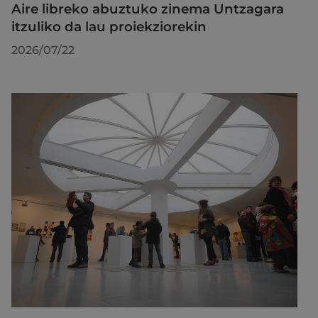
Aire libreko abuztuko zinema Untzagara
itzuliko da lau proiekziorekin
2026/07/22