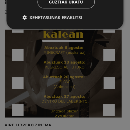
GUZTIAK UKATU
ibilbideagatik
2026/07/23
XEHETASUNAK ERAKUTSI
AIRE LIBREKO ZINEMA