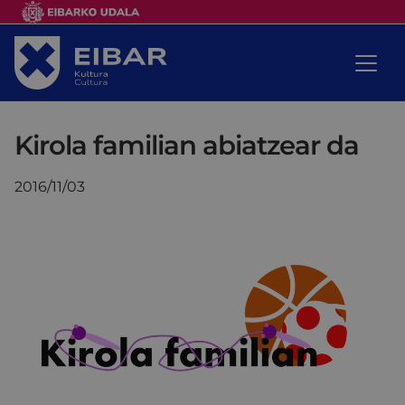
Kirola familian abiatzear da
2016/11/03