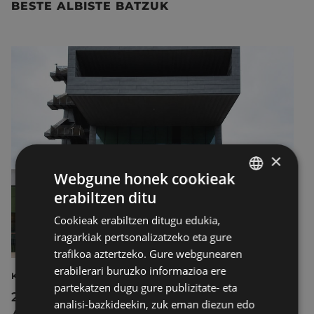
BESTE ALBISTE BATZUK
×
Webgune honek cookieak
erabiltzen ditu
BASQUE
Cookieak erabiltzen ditugu edukia,
SPANISH
iragarkiak pertsonalizatzeko eta gure
trafikoa aztertzeko. Gure webgunearen
erabilerari buruzko informazioa ere
KULTURA
partekatzen dugu gure publizitate- eta
2026ko Delta Cultura Saria jaso du
analisi-bazkideekin, zuk eman diezun edo