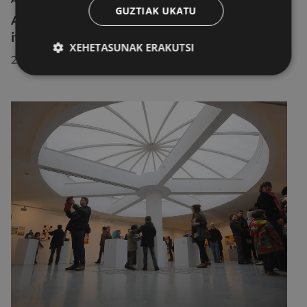
GUZTIAK UKATU
Aire libreko abuztuko zinema Untzagara
itzuliko da lau proiekziorekin
XEHETASUNAK ERAKUTSI
2026/07/22