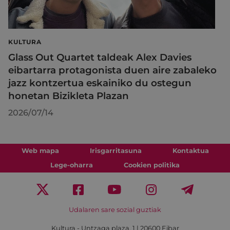
KULTURA
Glass Out Quartet taldeak Alex Davies
eibartarra protagonista duen aire zabaleko
jazz kontzertua eskainiko du ostegun
honetan Bizikleta Plazan
2026/07/14
Web mapa
Irisgarritasuna
Kontaktua
Lege-oharra
Cookien politika
Udalaren sare sozial guztiak
Kultura - Untzaga plaza, 1 | 20600 Eibar