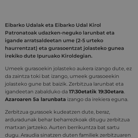
Eibarko Udalak eta Eibarko Udal Kirol
Patronatoak udazken-neguko larunbat eta
igande arratsaldeetan ume (2-5 urteko
haurrentzat) eta gurasoentzat jolasteko gunea
irekiko dute Ipuruako Kiroldegian.
Umeek gurasoekin jolasteko aukera izango dute, ez
da zaintza toki bat izango, umeek gurasoeekin
jolasteko gune bat baizik. Zerbitzua larunbat eta
igandeetan zabalduko da
17:30etatik 19:30etara
.
Azaroaren 5a larunbata
izango da irekiera eguna.
Zerbitzua gurasoek kudeatzen dute, beraz,
arduradunak behar beharrezkoak ditugu zerbitzua
martxan jartzeko. Aurten berrikuntza bat sartu
dugu. Araudia sinatzen duten familiek zerbitzuaren