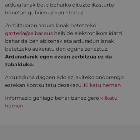
ardura lanak bete beharko dituzte ikasturte
honetan gutxienez egun batez.
Zerbitzuaren ardura lanak betetzeko
gazteria@eibar.eus
helbide elektronikora idatzi
behar da izen abizenak eta arduradun lanak
betetzeko aukeratu den eguna zehaztuz.
Arduradunik egon ezean zerbitzua ez da
zabalduko.
Arduraduna dagoen edo ez jakiteko ondorengo
estekan kontsultatu dezakezu.
Klikatu hemen
Informazio gehiago behar izanez gero
klikatu
hemen