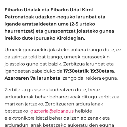
Eibarko Udalak eta Eibarko Udal Kirol
Patronatoak udazken-neguko larunbat eta
igande arratsaldeetan ume (2-5 urteko
haurrentzat) eta gurasoentzat jolasteko gunea
irekiko dute Ipuruako Kiroldegian.
Umeek gurasoekin jolasteko aukera izango dute, ez
da zaintza toki bat izango, umeek gurasoeekin
jolasteko gune bat baizik. Zerbitzua larunbat eta
igandeetan zabalduko da
17:30etatik 19:30etara
.
Azaroaren 7a larunbata
izango da irekiera eguna.
Zerbitzua gurasoek kudeatzen dute, beraz,
arduradunak behar beharrezkoak ditugu zerbitzua
martxan jartzeko. Zerbitzuaren ardura lanak
betetzeko
gazteria@eibar.eus
helbide
elektronikora idatzi behar da izen abizenak eta
arduradun lanak betetzeko aukeratu den eguna