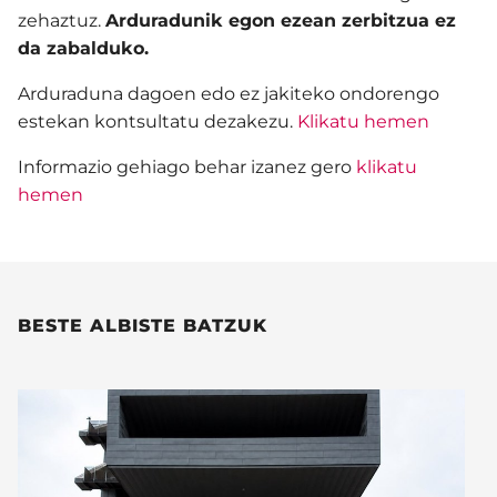
zehaztuz.
Arduradunik egon ezean zerbitzua ez
da zabalduko.
Arduraduna dagoen edo ez jakiteko ondorengo
estekan kontsultatu dezakezu.
Klikatu hemen
Informazio gehiago behar izanez gero
klikatu
hemen
BESTE ALBISTE BATZUK