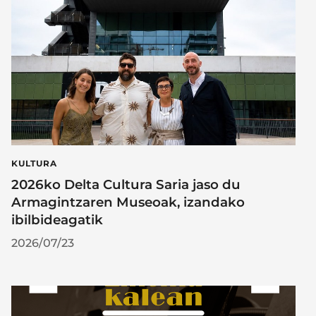
KULTURA
2026ko Delta Cultura Saria jaso du
Armagintzaren Museoak, izandako
ibilbideagatik
2026/07/23