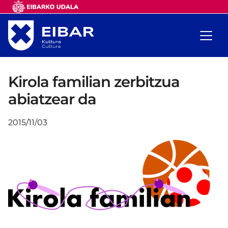
Kirola familian zerbitzua
abiatzear da
2015/11/03