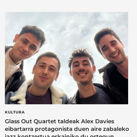
KULTURA
Glass Out Quartet taldeak Alex Davies
eibartarra protagonista duen aire zabaleko
jazz kontzertua eskainiko du ostegun