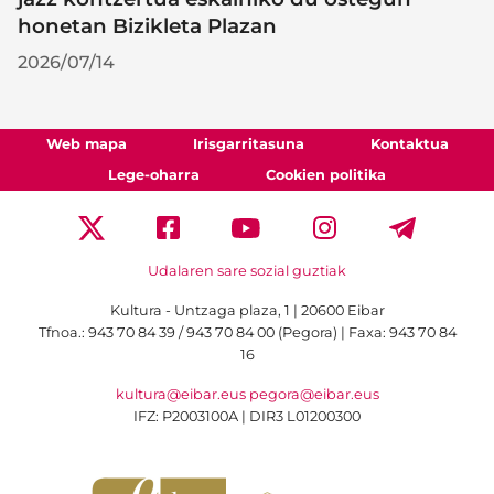
honetan Bizikleta Plazan
2026/07/14
Web mapa
Irisgarritasuna
Kontaktua
Lege-oharra
Cookien politika
Udalaren sare sozial guztiak
Kultura - Untzaga plaza, 1 | 20600 Eibar
Tfnoa.:
943 70 84 39 / 943 70 84 00 (Pegora)
| Faxa: 943 70 84
16
kultura@eibar.eus
pegora@eibar.eus
IFZ: P2003100A | DIR3 L01200300