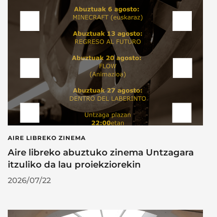
AIRE LIBREKO ZINEMA
Aire libreko abuztuko zinema Untzagara
itzuliko da lau proiekziorekin
2026/07/22