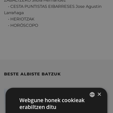
ZABALTZEKO Silbia Hernandez
• CESTA PUNTISTAS EIBARRESES Jose Agustin
Larrañaga
• HERIOTZAK
• HORÓSCOPO
BESTE ALBISTE BATZUK
×
Webgune honek cookieak
erabiltzen ditu
BASQUE