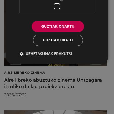
GUZTIAK ONARTU
GUZTIAK UKATU
XEHETASUNAK ERAKUTSI
AIRE LIBREKO ZINEMA
Aire libreko abuztuko zinema Untzagara
itzuliko da lau proiekziorekin
2026/07/22