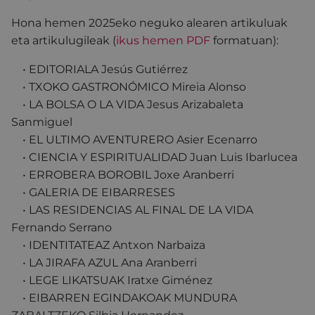
Hona hemen 2025eko neguko alearen artikuluak
eta artikulugileak (
ikus hemen PDF
formatuan):
• EDITORIALA Jesús Gutiérrez
• TXOKO GASTRONÓMICO Mireia Alonso
• LA BOLSA O LA VIDA Jesus Arizabaleta
Sanmiguel
• EL ULTIMO AVENTURERO Asier Ecenarro
• CIENCIA Y ESPIRITUALIDAD Juan Luis Ibarlucea
• ERROBERA BOROBIL Joxe Aranberri
• GALERIA DE EIBARRESES
• LAS RESIDENCIAS AL FINAL DE LA VIDA
Fernando Serrano
• IDENTITATEAZ Antxon Narbaiza
• LA JIRAFA AZUL Ana Aranberri
• LEGE LIKATSUAK Iratxe Giménez
• EIBARREN EGINDAKOAK MUNDURA