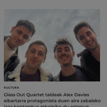
KULTURA
Glass Out Quartet taldeak Alex Davies
eibartarra protagonista duen aire zabaleko
jazz kontzertua eskainiko du ostegun