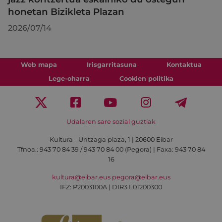
honetan Bizikleta Plazan
2026/07/14
Web mapa
Irisgarritasuna
Kontaktua
Lege-oharra
Cookien politika
Udalaren sare sozial guztiak
Kultura - Untzaga plaza, 1 | 20600 Eibar
Tfnoa.:
943 70 84 39 / 943 70 84 00 (Pegora)
| Faxa: 943 70 84
16
kultura@eibar.eus
pegora@eibar.eus
IFZ: P2003100A | DIR3 L01200300