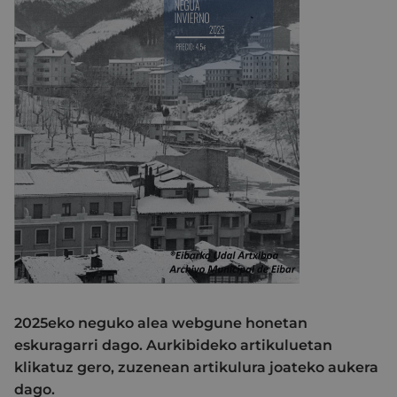
2025eko neguko alea webgune honetan
eskuragarri dago. Aurkibideko artikuluetan
klikatuz gero, zuzenean artikulura joateko aukera
dago.