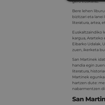
gero euskaraz.
Bere lehen liburu
bizitzari eta lane
literatura, artea, 
Euskaltzaindiko 
kargua, Ararteko 
Eibarko Udalak, U
zuen, ikerketa bu
San Martinek ida
handia egin zuen, 
literatura, histor
Martinek egunkari
hartzen dute: me
nabarmentzen di
San Martin