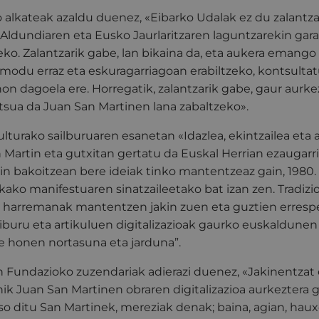
ko alkateak azaldu duenez, «Eibarko Udalak ez du zalantza
Aldundiaren eta Eusko Jaurlaritzaren laguntzarekin gar
ko. Zalantzarik gabe, lan bikaina da, eta aukera emango 
 modu erraz eta eskuragarriagoan erabiltzeko, kontsulta
onon dagoela ere. Horregatik, zalantzarik gabe, gaur aur
tsua da Juan San Martinen lana zabaltzeko».
ulturako sailburuaren esanetan «Idazlea, ekintzailea eta
 Martin eta gutxitan gertatu da Euskal Herrian ezaugarr
in bakoitzean bere ideiak tinko mantentzeaz gain, 1980.
kako manifestuaren sinatzaileetako bat izan zen. Tradiz
 harremanak mantentzen jakin zuen eta guztien errespe
 liburu eta artikuluen digitalizazioak gaurko euskaldunen 
e honen nortasuna eta jarduna”.
in Fundazioko zuzendariak adierazi duenez, «Jakinentzat
ik Juan San Martinen obraren digitalizazioa aurkeztera 
o ditu San Martinek, mereziak denak; baina, agian, hauxe 