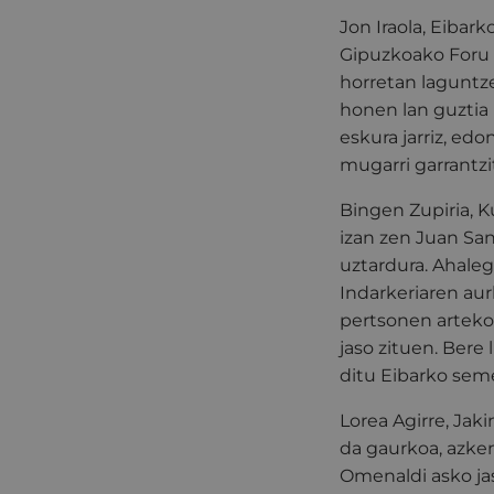
Jon Iraola, Eibar
Gipuzkoako Foru 
horretan laguntze
honen lan guztia
eskura jarriz, ed
mugarri garrantzi
Bingen Zupiria, K
izan zen Juan San
uztardura. Ahaleg
Indarkeriaren aur
pertsonen arteko
jaso zituen. Bere
ditu Eibarko sem
Lorea Agirre, Jak
da gaurkoa, azken
Omenaldi asko jas