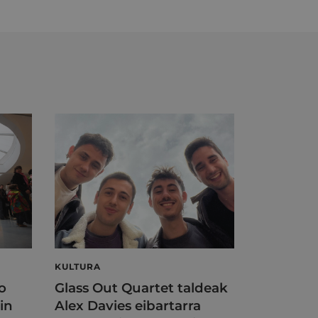
KULTURA
o
Glass Out Quartet taldeak
in
Alex Davies eibartarra