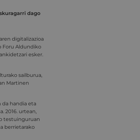
 eskuragarri dago
ren digitalizazioa
o Foru Aldundiko
nkidetzari esker.
lturako sailburua,
San Martinen
n da handia eta
a. 2016. urtean,
ako testuinguruan
a berrietarako