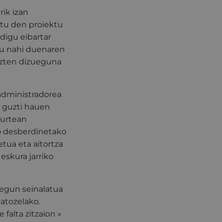
rik izan
atu den proiektu
digu eibartar
tu nahi duenaren
kezten dizueguna
 administradorea
i guzti hauen
 urtean
io desberdinetako
tua eta aitortza
eskura jarriko
 egun seinalatua
gatozelako.
falta zitzaion »