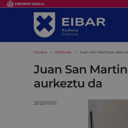
Hasiera
Albisteak
Juan San Martinen obra os
Juan San Martine
aurkeztu da
2022/11/07