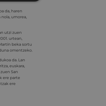
oa da, haren
a nola, umorea,
an utzi zuen
001. urtean,
Martín beka sortu
alduna omentzeko.
dukoa da. Lan
itza, euskara,
in zuen San
k ere parte
tzak ere