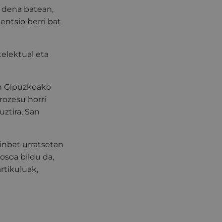
, dena batean,
entsio berri bat
telektual eta
on Gipuzkoako
rozesu horri
uztira, San
ainbat urratsetan
 osoa bildu da,
artikuluak,