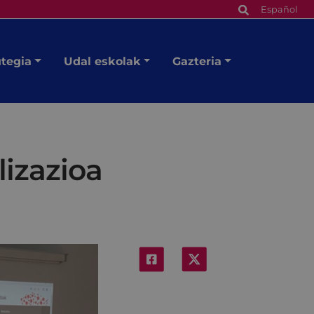
Español
utegia
Udal eskolak
Gazteria
lizazioa