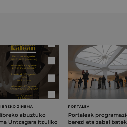
LIBREKO ZINEMA
PORTALEA
 libreko abuztuko
Portaleak programazi
ma Untzagara itzuliko
berezi eta zabal batek