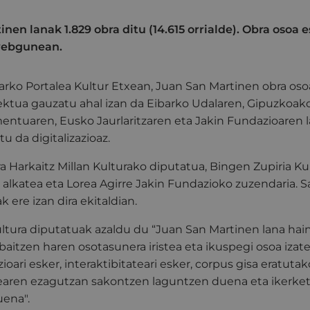
inen lanak 1.829 obra ditu (14.615 orrialde). Obra osoa
webgunean.
arko Portalea Kultur Etxean, Juan San Martinen obra osoa
iektua gauzatu ahal izan da Eibarko Udalaren, Gipuzkoak
ntuaren, Eusko Jaurlaritzaren eta Jakin Fundazioaren la
u da digitalizazioaz.
ra Harkaitz Millan Kulturako diputatua, Bingen Zupiria Ku
o alkatea eta Lorea Agirre Jakin Fundazioko zuzendaria. 
 ere izan dira ekitaldian.
ultura diputatuak azaldu du “Juan San Martinen lana hai
 baitzen haren osotasunera iristea eta ikuspegi osoa izate
azioari esker, interaktibitateari esker, corpus gisa eratut
rearen ezagutzan sakontzen laguntzen duena eta ikerket
uena".