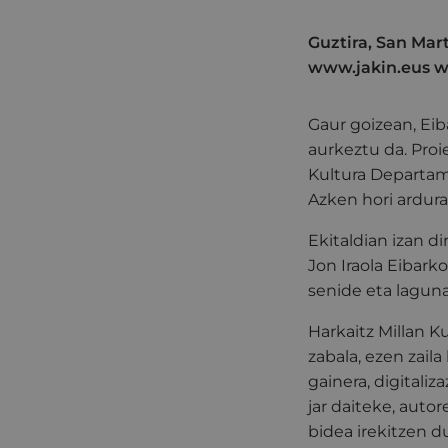
Guztira, San Mart
www.jakin.eus 
Gaur goizean, Eib
aurkeztu da. Pro
Kultura Departame
Azken hori ardurat
Ekitaldian izan di
Jon Iraola Eibark
senide eta lagunak
Harkaitz Millan K
zabala, ezen zaila
gainera, digitaliz
jar daiteke, auto
bidea irekitzen d