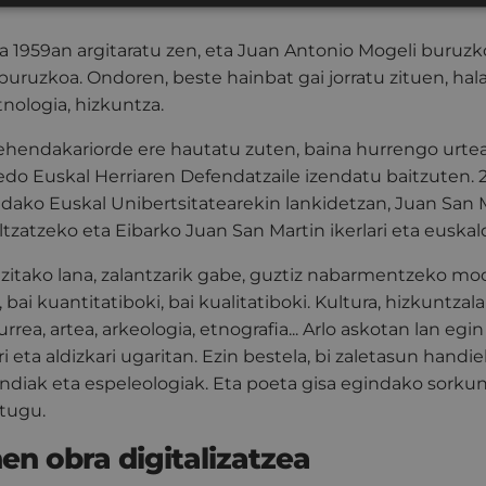
a 1959an argitaratu zen, eta Juan Antonio Mogeli buruzk
i buruzkoa. Ondoren, beste hainbat gai jorratu zituen, hal
etnologia, hizkuntza.
lehendakariorde ere hautatu zuten, baina hurrengo urte
edo Euskal Herriaren Defendatzaile izendatu baitzuten. 2
dako Euskal Unibertsitatearekin lankidetzan, Juan San 
ltzatzeko eta Eibarko Juan San Martin ikerlari eta eusk
tzitako lana, zalantzarik gabe, guztiz nabarmentzeko mo
bai kuantitatiboki, bai kualitatiboki. Kultura, hizkuntzalar
iaurrea, artea, arkeologia, etnografia... Arlo askotan lan eg
 eta aldizkari ugaritan. Ezin bestela, bi zaletasun handie
ndiak eta espeleologiak. Eta poeta gisa egindako sorkun
tugu.
en obra digitalizatzea