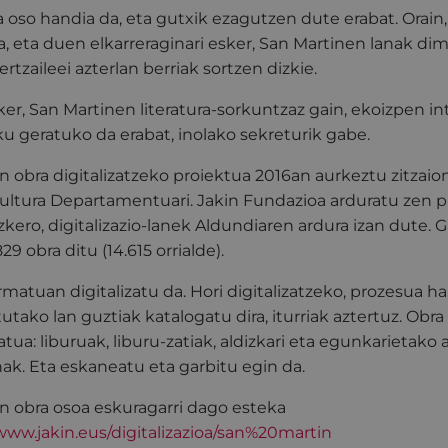
 oso handia da, eta gutxik ezagutzen dute erabat. Orain
a, eta duen elkarreraginari esker, San Martinen lanak dim
ertzaileei azterlan berriak sortzen dizkie.
sker, San Martinen literatura-sorkuntzaz gain, ekoizpen in
ku geratuko da erabat, inolako sekreturik gabe.
 obra digitalizatzeko proiektua 2016an aurkeztu zitzai
ultura Departamentuari. Jakin Fundazioa arduratu zen p
zkero, digitalizazio-lanek Aldundiaren ardura izan dute. G
29 obra ditu (14.615 orrialde).
matuan digitalizatu da. Hori digitalizatzeko, prozesua h
atutako lan guztiak katalogatu dira, iturriak aztertuz. Obra
ratua: liburuak, liburu-zatiak, aldizkari eta egunkarietako 
ak. Eta eskaneatu eta garbitu egin da.
n obra osoa eskuragarri dago esteka
/www.jakin.eus/digitalizazioa/san%20martin