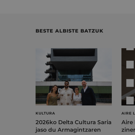
BESTE ALBISTE BATZUK
KULTURA
AIRE 
2026ko Delta Cultura Saria
Aire
jaso du Armagintzaren
zine