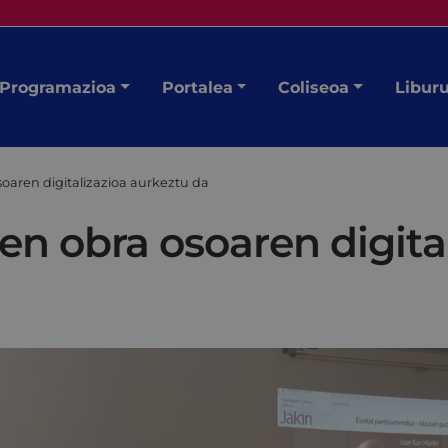
Programazioa
Portalea
Coliseoa
Libur
oaren digitalizazioa aurkeztu da
n obra osoaren digita