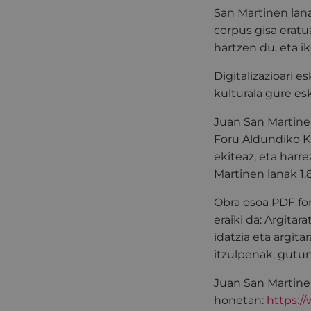
San Martinen lana
corpus gisa eratu
hartzen du, eta ik
Digitalizazioari e
kulturala gure es
Juan San Martinen
Foru Aldundiko K
ekiteaz, eta harre
Martinen lanak 1.8
Obra osoa PDF for
eraiki da: Argitar
idatzia eta argita
itzulpenak, gutun
Juan San Martine
honetan:
https:/