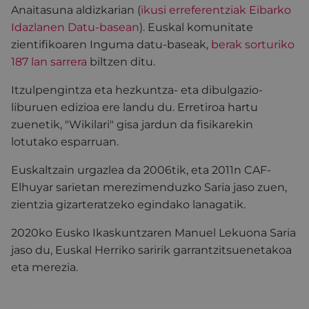
Anaitasuna aldizkarian (
ikusi erreferentziak Eibarko
Idazlanen Datu-basean
). Euskal komunitate
zientifikoaren Inguma datu-baseak,
berak sorturiko
187 lan sarrera
biltzen ditu.
Itzulpengintza eta hezkuntza- eta dibulgazio-
liburuen edizioa ere landu du. Erretiroa hartu
zuenetik, "Wikilari" gisa jardun da fisikarekin
lotutako esparruan.
Euskaltzain urgazlea da 2006tik, eta 2011n CAF-
Elhuyar sarietan merezimenduzko Saria jaso zuen,
zientzia gizarteratzeko egindako lanagatik.
2020ko Eusko Ikaskuntzaren Manuel Lekuona Saria
jaso du, Euskal Herriko saririk garrantzitsuenetakoa
eta merezia.