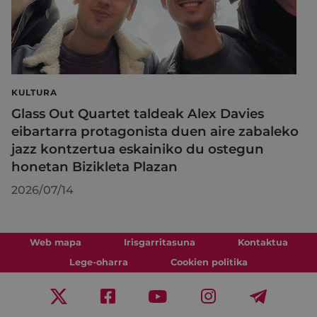
KULTURA
Glass Out Quartet taldeak Alex Davies
eibartarra protagonista duen aire zabaleko
jazz kontzertua eskainiko du ostegun
honetan Bizikleta Plazan
2026/07/14
Web mapa
Irisgarritasuna
Kontaktua
Lege-oharra
Cookien politika