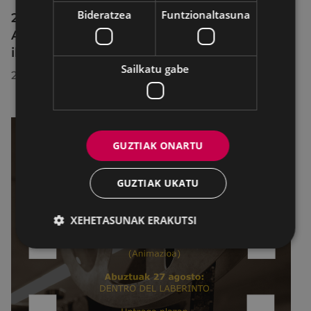
Bideratzea
Funtzionaltasuna
2026ko Delta Cultura Saria jaso du
Armagintzaren Museoak, izandako
ibilbideagatik
Sailkatu gabe
2026/07/23
GUZTIAK ONARTU
GUZTIAK UKATU
XEHETASUNAK ERAKUTSI