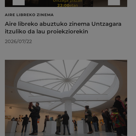
AIRE LIBREKO ZINEMA
Aire libreko abuztuko zinema Untzagara
itzuliko da lau proiekziorekin
2026/07/22