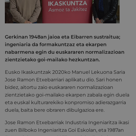
Gerkinan 1948an jaioa eta Eibarren sustraitua;
ingeniaria da formakuntzaz eta ekarpen
nabarmena egin du euskararen normalizazioan
zientzietako goi-mailako hezkuntzan.
Eusko Ikaskuntzak 2020ko Manuel Lekuona Saria
Jose Ramon Etxebarriari aplikatu dio. Sari honen
bidez, aitortu zaio euskararen normalizazioan
zientzietako goi-mailako ekarpen zabala egin duela
eta euskal kulturarekiko konpromiso adierazgarria
duela, baita bere obraren dibulgazioa ere.
Jose Ramon Etxebarriak Industria Ingeniaritza ikasi
zuen Bilboko Ingeniaritza Goi Eskolan, eta 1987an