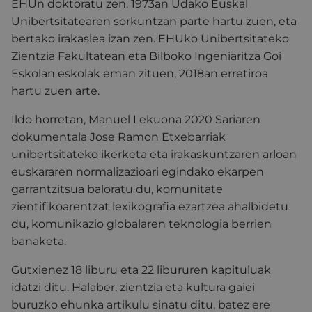
EHUn doktoratu zen. 1973an Udako Euskal
Unibertsitatearen sorkuntzan parte hartu zuen, eta
bertako irakaslea izan zen. EHUko Unibertsitateko
Zientzia Fakultatean eta Bilboko Ingeniaritza Goi
Eskolan eskolak eman zituen, 2018an erretiroa
hartu zuen arte.
Ildo horretan, Manuel Lekuona 2020 Sariaren
dokumentala Jose Ramon Etxebarriak
unibertsitateko ikerketa eta irakaskuntzaren arloan
euskararen normalizazioari egindako ekarpen
garrantzitsua baloratu du, komunitate
zientifikoarentzat lexikografia ezartzea ahalbidetu
du, komunikazio globalaren teknologia berrien
banaketa.
Gutxienez 18 liburu eta 22 libururen kapituluak
idatzi ditu. Halaber, zientzia eta kultura gaiei
buruzko ehunka artikulu sinatu ditu, batez ere