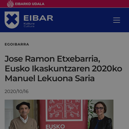
EGOIBARRA
Jose Ramon Etxebarria,
Eusko Ikaskuntzaren 2020ko
Manuel Lekuona Saria
2020/10/16