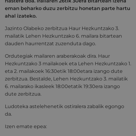
hastera doa. Irailaren 26tik 30era bitartean izena
eman beharko duzu zerbitzu honetan parte hartu
ahal izateko.
Jazinto Olabeko zerbitzua Haur Hezkuntzako 3.
mailatik Lehen Hezkuntzako 6. mailara bitartean
dauden haurrentzat zuzenduta dago.
Ordutegiak mailaren araberakoak dira. Haur
Hezkuntzako 3 mailakoek eta Lehen Hezkuntzako 1.
eta 2. mailakoek 16:30etik 18:00etara izango dute
zerbitzua. Bestalde, Lehen Hezkuntzako 3. mailatik
6. mailarako ikasleek 18:00etatik 19:30era izango
dute zerbitzua.
Ludoteka astelehenetik ostiralera zabalik egongo
da.
Izen emate epea: