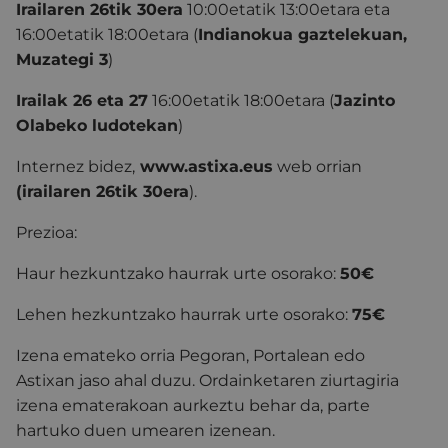
Irailaren 26tik 30era
10:00etatik 13:00etara eta
16:00etatik 18:00etara (
Indianokua gaztelekuan,
Muzategi 3
)
Irailak 26 eta 27
16:00etatik 18:00etara (
Jazinto
Olabeko ludotekan
)
Internez bidez,
www.astixa.eus
web orrian
(irailaren 26tik 30era
).
Prezioa:
Haur hezkuntzako haurrak urte osorako:
50€
Lehen hezkuntzako haurrak urte osorako:
75€
Izena emateko orria Pegoran, Portalean edo
Astixan jaso ahal duzu. Ordainketaren ziurtagiria
izena ematerakoan aurkeztu behar da, parte
hartuko duen umearen izenean.