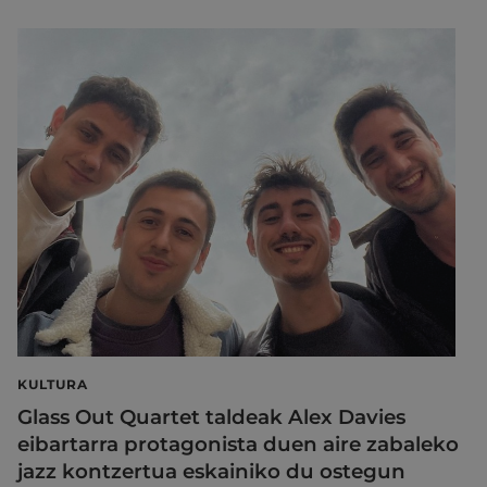
KULTURA
Glass Out Quartet taldeak Alex Davies
eibartarra protagonista duen aire zabaleko
jazz kontzertua eskainiko du ostegun