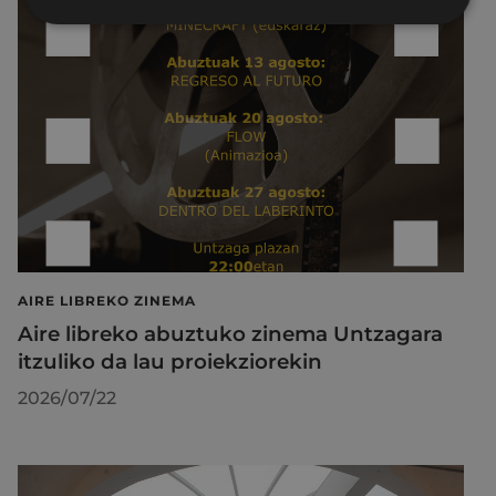
AIRE LIBREKO ZINEMA
Aire libreko abuztuko zinema Untzagara
itzuliko da lau proiekziorekin
2026/07/22