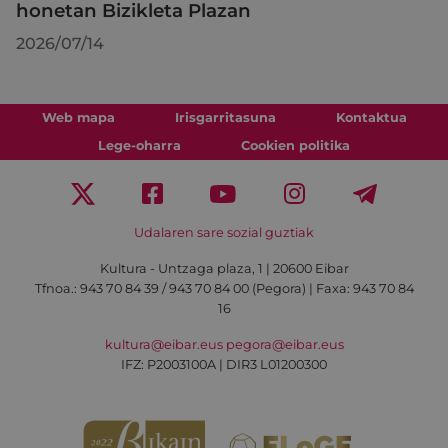
honetan Bizikleta Plazan
2026/07/14
Web mapa
Irisgarritasuna
Kontaktua
Lege-oharra
Cookien politika
Udalaren sare sozial guztiak
Kultura - Untzaga plaza, 1 | 20600 Eibar
Tfnoa.:
943 70 84 39 / 943 70 84 00 (Pegora)
| Faxa: 943 70 84
16
kultura@eibar.eus
pegora@eibar.eus
IFZ: P2003100A | DIR3 L01200300