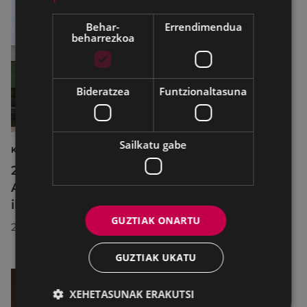
Behar-
Errendimendua
beharrezkoa
Bideratzea
Funtzionaltasuna
Sailkatu gabe
KULTURA
2026ko Delta Cultura Saria jaso du
Armagintzaren Museoak, izandako
ibilbideagatik
GUZTIAK ONARTU
2026/07/23
GUZTIAK UKATU
XEHETASUNAK ERAKUTSI