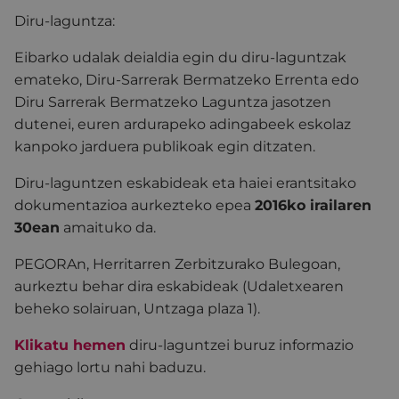
Diru-laguntza:
Eibarko udalak deialdia egin du diru-laguntzak
emateko, Diru-Sarrerak Bermatzeko Errenta edo
Diru Sarrerak Bermatzeko Laguntza jasotzen
dutenei, euren ardurapeko adingabeek eskolaz
kanpoko jarduera publikoak egin ditzaten.
Diru-laguntzen eskabideak eta haiei erantsitako
dokumentazioa aurkezteko epea
2016ko irailaren
30ean
amaituko da.
PEGORAn, Herritarren Zerbitzurako Bulegoan,
aurkeztu behar dira eskabideak (Udaletxearen
beheko solairuan, Untzaga plaza 1).
Klikatu hemen
diru-laguntzei buruz informazio
gehiago lortu nahi baduzu.