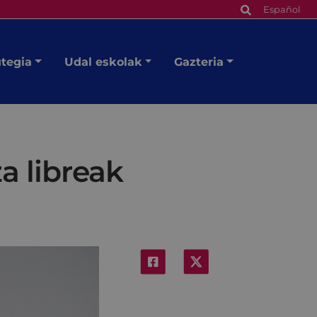
Español
utegia
Udal eskolak
Gazteria
za libreak