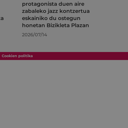
protagonista duen aire
zabaleko jazz kontzertua
ta
eskainiko du ostegun
honetan Bizikleta Plazan
2026/07/14
Cookien politika