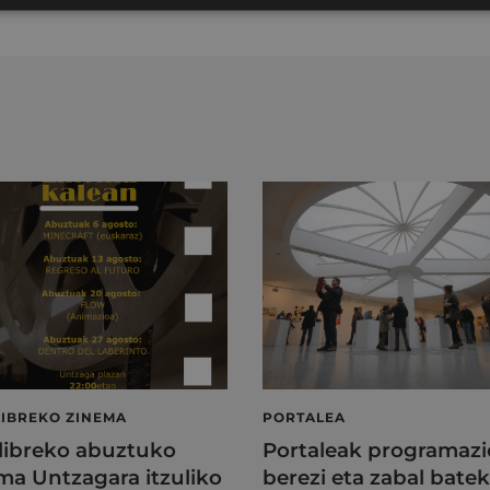
LIBREKO ZINEMA
PORTALEA
 libreko abuztuko
Portaleak programazi
ma Untzagara itzuliko
berezi eta zabal batek