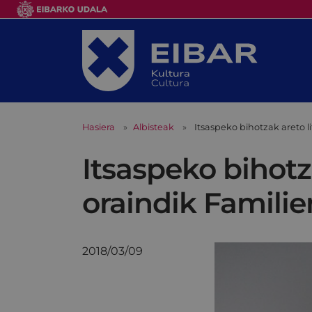
Hasiera
Albisteak
Itsaspeko bihotzak areto li
Itsaspeko bihotza
oraindik Famili
2018/03/09