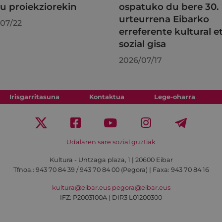
au proiekziorekin
ospatuko du bere 30.
urteurrena Eibarko
07/22
erreferente kultural e
sozial gisa
2026/07/17
Irisgarritasuna
Kontaktua
Lege-oharra
Udalaren sare sozial guztiak
Kultura - Untzaga plaza, 1 | 20600 Eibar
Tfnoa.:
943 70 84 39 / 943 70 84 00 (Pegora)
| Faxa: 943 70 84 16
kultura@eibar.eus
pegora@eibar.eus
IFZ: P2003100A | DIR3 L01200300