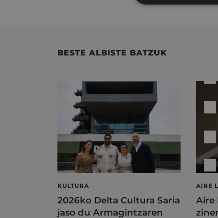
BESTE ALBISTE BATZUK
KULTURA
AIRE 
2026ko Delta Cultura Saria
Aire
jaso du Armagintzaren
zine