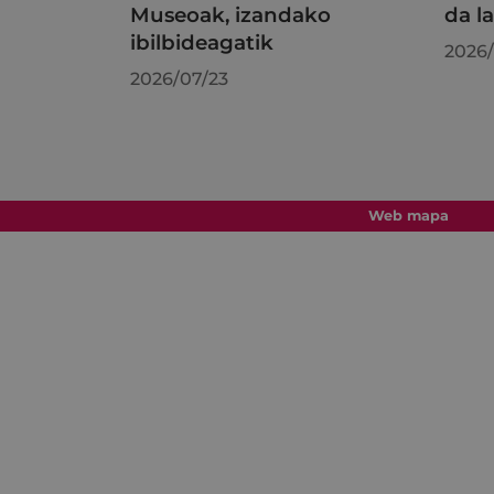
Museoak, izandako
da l
ibilbideagatik
2026/
2026/07/23
Web mapa