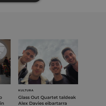
KULTURA
o
Glass Out Quartet taldeak
in
Alex Davies eibartarra