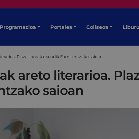
Programazioa
Portalea
Coliseoa
Libur
terarioa. Plaza libreak oraindik Familientzako saioan
k areto literarioa. Pla
entzako saioan