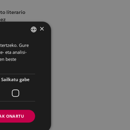
o literario
tez
×
ztertzeko. Gure
BASQUE
- eta analisi-
SPANISH
en beste
 ibilbidea giro
Sailkatu gabe
bera jarraituko
rretara egokituak
ara, eta amaieran
taideen arabera
AK ONARTU
ritzeko tartea