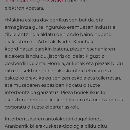
aldiriakafueras@dss2016.eu
helbide
elektronikoetara.
«Makina eskua da» berrikuspen bat da, eta
armagintza gure inguruko eremuetan industria
zibilerantz nola aldatu den ondo baino hobeto
erakusten du. Artistak, Nader Koochaki
koordinatzailearekin batera, piezen esanahiaren
aldaketa landu du, jatorrizko ideiatik guztiz
desberdindu arte. Horrela, ariketak eta piezak bildu
dituzte sektore horien ikaskuntza tekniko eta
eskuzko praktika egiten zen eskola eta tailerretan,
eta museoaren espazioan kokatu dituzte
interbentzioa gauzatuz. Pieza horiek ikusita,
ekoizten ziren garaiko kontakizun eta oroitzapenak
gogoratu dituzte eibartar askok.
Interbentzioaren antolaketari dagokionez,
Aranberrik bi erakusketa-tipologia bildu ditu