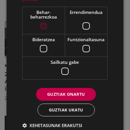
Behar-
Errendimendua
beharrezkoa
Bideratzea
Funtzionaltasuna
Sailkatu gabe
KULTURA
2026ko Delta Cultura Saria jaso du
Armagintzaren Museoak, izandako
ibilbideagatik
GUZTIAK ONARTU
2026/07/23
GUZTIAK UKATU
XEHETASUNAK ERAKUTSI