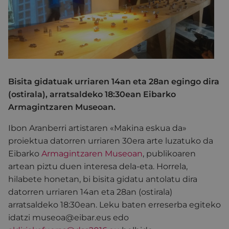
Bisita gidatuak urriaren 14an eta 28an egingo dira
(ostirala), arratsaldeko 18:30ean Eibarko
Armagintzaren Museoan.
Ibon Aranberri artistaren «Makina eskua da»
proiektua datorren urriaren 30era arte luzatuko da
Eibarko
Armagintzaren Museoan
, publikoaren
artean piztu duen interesa dela-eta. Horrela,
hilabete honetan, bi bisita gidatu antolatu dira
datorren urriaren 14an eta 28an (ostirala)
arratsaldeko 18:30ean. Leku baten erreserba egiteko
idatzi museoa@eibar.eus edo