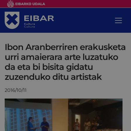
Ibon Aranberriren erakusketa
urri amaierara arte luzatuko
da eta bi bisita gidatu
zuzenduko ditu artistak
2016/10/11