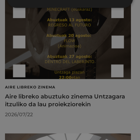
AIRE LIBREKO ZINEMA
Aire libreko abuztuko zinema Untzagara
itzuliko da lau proiekziorekin
2026/07/22