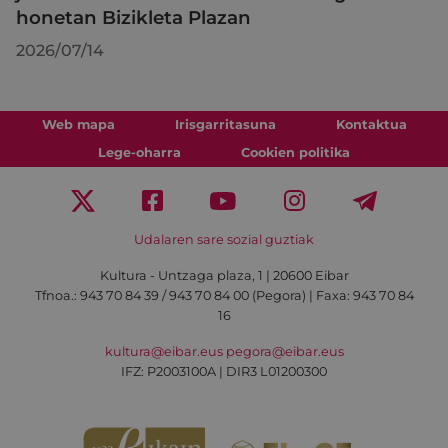
honetan Bizikleta Plazan
2026/07/14
Web mapa
Irisgarritasuna
Kontaktua
Lege-oharra
Cookien politika
Udalaren sare sozial guztiak
Kultura - Untzaga plaza, 1 | 20600 Eibar
Tfnoa.:
943 70 84 39 / 943 70 84 00 (Pegora)
| Faxa: 943 70 84
16
kultura@eibar.eus
pegora@eibar.eus
IFZ: P2003100A | DIR3 L01200300