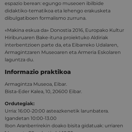
espazio berean: egungo museoen ibilbide
didaktiko-tematikoa eta lehengo erakusketa
dibulgatiboen formalismo zurruna.
«Makina eskua da» Donostia 2016, Europako Kultur
Hiriburuaren Bake-ituna proiektuko Aldiriak
interbentzioen parte da, eta Eibarreko Udalaren,
Armagintzaren Museoaren eta Armeria Eskolaren
laguntza du.
Informazio praktikoa
Armagintza Museoa, Eibar.
Bista-Eder Kalea, 10, 20600 Eibar.
Ordutegiak:
Urria: 16:00-20:00 asteazkenetik larunbatera.
Igandetan 10:00-13.00
Ibon Aranberrirekin doako bisita gidatuak: urriaren