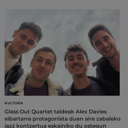
KULTURA
Glass Out Quartet taldeak Alex Davies
eibartarra protagonista duen aire zabaleko
jazz kontzertua eskainiko du ostegun