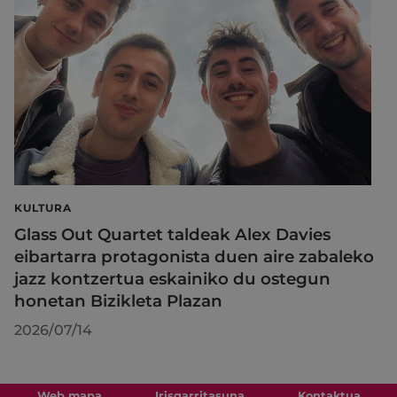
KULTURA
Glass Out Quartet taldeak Alex Davies
eibartarra protagonista duen aire zabaleko
jazz kontzertua eskainiko du ostegun
honetan Bizikleta Plazan
2026/07/14
Web mapa
Irisgarritasuna
Kontaktua