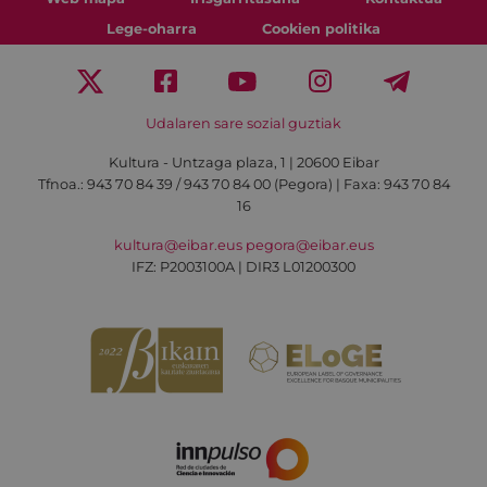
Lege-oharra
Cookien politika
Udalaren sare sozial guztiak
Kultura - Untzaga plaza, 1 | 20600 Eibar
Tfnoa.:
943 70 84 39 / 943 70 84 00 (Pegora)
| Faxa: 943 70 84
16
kultura@eibar.eus
pegora@eibar.eus
IFZ: P2003100A | DIR3 L01200300