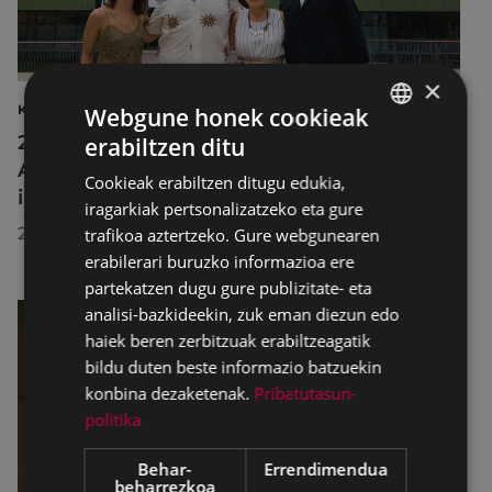
×
KULTURA
Webgune honek cookieak
2026ko Delta Cultura Saria jaso du
erabiltzen ditu
BASQUE
Armagintzaren Museoak, izandako
Cookieak erabiltzen ditugu edukia,
SPANISH
ibilbideagatik
iragarkiak pertsonalizatzeko eta gure
2026/07/23
trafikoa aztertzeko. Gure webgunearen
erabilerari buruzko informazioa ere
partekatzen dugu gure publizitate- eta
analisi-bazkideekin, zuk eman diezun edo
haiek beren zerbitzuak erabiltzeagatik
bildu duten beste informazio batzuekin
konbina dezaketenak.
Pribatutasun-
politika
Behar-
Errendimendua
beharrezkoa