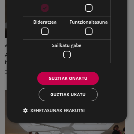
Bideratzea
Funtzionaltasuna
Sailkatu gabe
AIRE LIBREKO ZINEMA
Aire libreko abuztuko zinema Untzagara
itzuliko da lau proiekziorekin
2026/07/22
GUZTIAK ONARTU
GUZTIAK UKATU
XEHETASUNAK ERAKUTSI