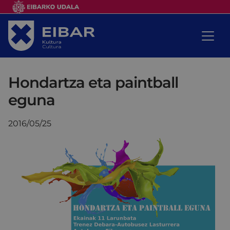
Hondartza eta paintball
eguna
2016/05/25