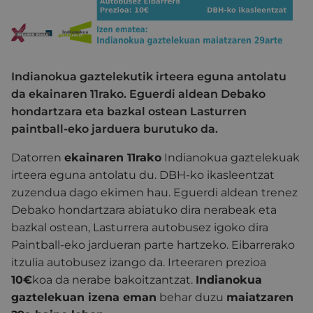
Indianokua gaztelekutik irteera eguna antolatu
da ekainaren 11rako. Eguerdi aldean Debako
hondartzara eta bazkal ostean Lasturren
paintball-eko jarduera burutuko da.
Datorren
ekainaren 11rako
Indianokua gaztelekuak
irteera eguna antolatu du. DBH-ko ikasleentzat
zuzendua dago ekimen hau. Eguerdi aldean trenez
Debako hondartzara abiatuko dira nerabeak eta
bazkal ostean, Lasturrera autobusez igoko dira
Paintball-eko jardueran parte hartzeko. Eibarrerako
itzulia autobusez izango da. Irteeraren prezioa
10€
koa da nerabe bakoitzantzat.
Indianokua
gaztelekuan izena eman
behar duzu
maiatzaren