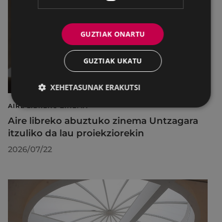
GUZTIAK ONARTU
GUZTIAK UKATU
XEHETASUNAK ERAKUTSI
AIRE LIBREKO ZINEMA
Aire libreko abuztuko zinema Untzagara
itzuliko da lau proiekziorekin
2026/07/22