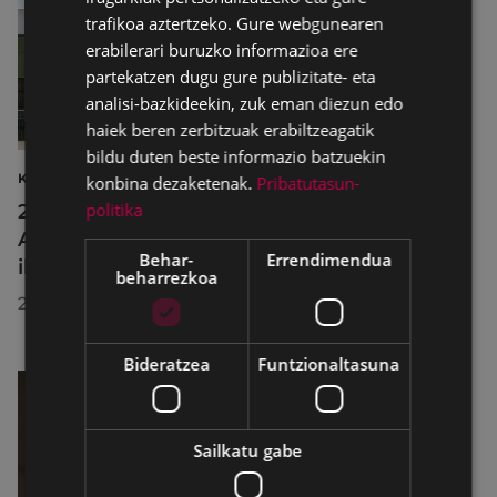
trafikoa aztertzeko. Gure webgunearen
erabilerari buruzko informazioa ere
partekatzen dugu gure publizitate- eta
analisi-bazkideekin, zuk eman diezun edo
haiek beren zerbitzuak erabiltzeagatik
bildu duten beste informazio batzuekin
KULTURA
konbina dezaketenak.
Pribatutasun-
politika
2026ko Delta Cultura Saria jaso du
Armagintzaren Museoak, izandako
Behar-
Errendimendua
ibilbideagatik
beharrezkoa
2026/07/23
Bideratzea
Funtzionaltasuna
Sailkatu gabe