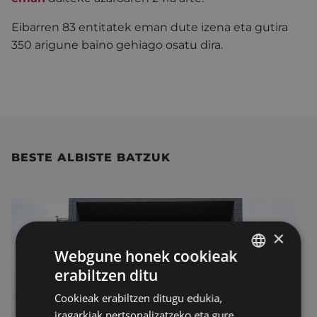
Eibarren 83 entitatek eman dute izena eta gutira
350 arigune baino gehiago osatu dira.
BESTE ALBISTE BATZUK
×
Webgune honek cookieak
erabiltzen ditu
BASQUE
Cookieak erabiltzen ditugu edukia,
SPANISH
iragarkiak pertsonalizatzeko eta gure