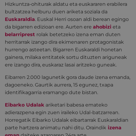
Hizkuntza-ohiturak aldatu eta euskararen erabilera
bultzatzea helburu duen ariketa soziala da
Euskaraldia
. Euskal Herri osoan aldi berean egingo
da bigarren edizioan ere. Aurten ere
ahobizi
eta
belarriprest
rolak betetzeko izena eman duten
herritarrak izango dira ekimenaren protagonistak
hurrengo asteetan. Bigarren Euskaraldi honetan
gainera, milaka entitatek sortu dituzten ariguneak
ere izango dira, euskaraz lasai aritzeko guneak.
Eibarren 2.000 lagunetik gora daude izena emanda,
dagoeneko. Gaurtik aurrera, 15 egunez, txapa
identifikagarria eramango dute bistan.
Eibarko Udalak
ariketari babesa emateko
adierazpena egin zuen iraileko Udal-batzarrean.
Horregatik Eibarko Udalak eibartarrak Euskaraldian
parte hartzera animatu nahi ditu. Oraindik
izena
eman
daiteke azaroaren 24ra arte.