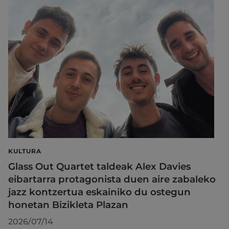
KULTURA
Glass Out Quartet taldeak Alex Davies
eibartarra protagonista duen aire zabaleko
jazz kontzertua eskainiko du ostegun
honetan Bizikleta Plazan
2026/07/14