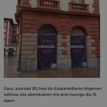
Gaur, azaroak 20, hasi da Euskaraldiaren bigarren
edizioa, eta abenduaren 4ra arte iraungo du; 15
egun.