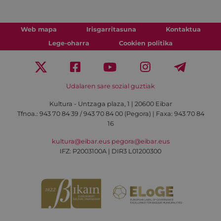
Web mapa
Irisgarritasuna
Kontaktua
Lege-oharra
Cookien politika
Udalaren sare sozial guztiak
Kultura - Untzaga plaza, 1 | 20600 Eibar
Tfnoa.:
943 70 84 39 / 943 70 84 00 (Pegora)
| Faxa: 943 70 84
16
kultura@eibar.eus
pegora@eibar.eus
IFZ: P2003100A | DIR3 L01200300