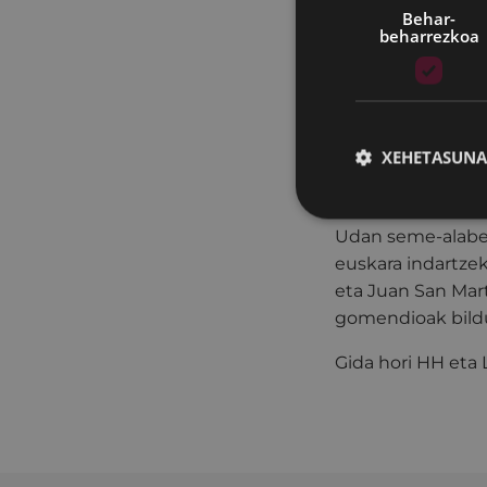
Behar-
beharrezkoa
Euskara Zerbitzu
gozatzeko jolase
XEHETASUNA
Udan seme-alabek
euskara indartzek
eta Juan San Mart
gomendioak bild
Gida hori HH eta 