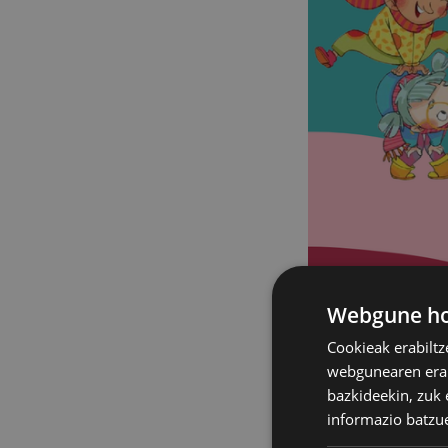
Webgune hon
Cookieak erabiltz
webgunearen erabi
bazkideekin, zuk 
informazio batzu