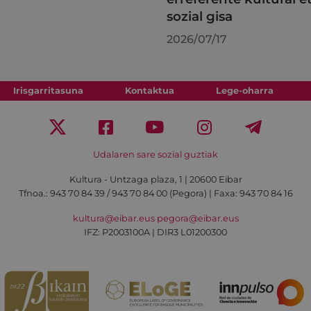
sozial gisa
2026/07/17
Irisgarritasuna
Kontaktua
Lege-oharra
Udalaren sare sozial guztiak
Kultura - Untzaga plaza, 1 | 20600 Eibar
Tfnoa.:
943 70 84 39 / 943 70 84 00 (Pegora)
| Faxa: 943 70 84 16
kultura@eibar.eus
pegora@eibar.eus
IFZ: P2003100A | DIR3 L01200300