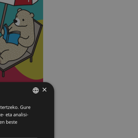
×
ztertzeko. Gure
BASQUE
- eta analisi-
SPANISH
en beste