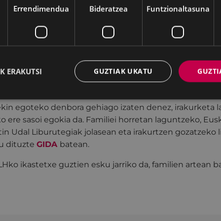
Errendimendua
Bideratzea
Funtzionaltasuna
ak eta Juan San Martin Udal Liburutegiak opor garaia
n eta liburuen bilduma prestatu dute.
K ERAKUTSI
GUZTIAK UKATU
GUZTI
in egoteko denbora gehiago izaten denez, irakurketa l
o ere sasoi egokia da. Familiei horretan laguntzeko, Eus
in Udal Liburutegiak jolasean eta irakurtzen gozatzeko li
u dituzte
GIDA
batean.
LHko ik
aste
txe guztien esku jarriko da, familien artean 