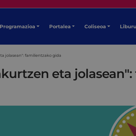
Programazioa
Portalea
Coliseoa
Libur
ta jolasean": familientzako gida
kurtzen eta jolasean":