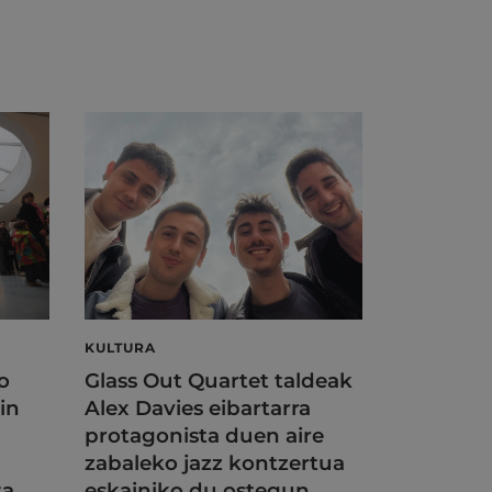
KULTURA
o
Glass Out Quartet taldeak
in
Alex Davies eibartarra
protagonista duen aire
zabaleko jazz kontzertua
ta
eskainiko du ostegun