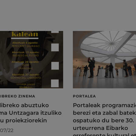
LIBREKO ZINEMA
PORTALEA
 libreko abuztuko
Portaleak programazi
ma Untzagara itzuliko
berezi eta zabal batek
au proiekziorekin
ospatuko du bere 30.
urteurrena Eibarko
07/22
erreferente kultural e