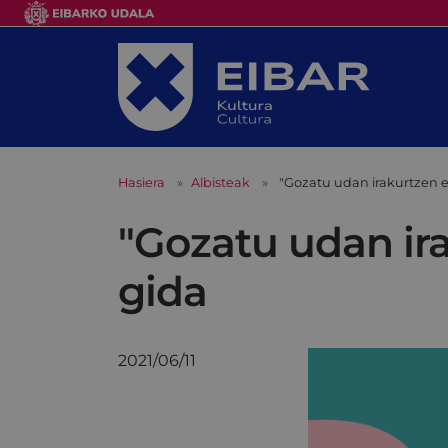
Hasiera
Albisteak
"Gozatu udan irakurtzen e
"Gozatu udan ira
gida
2021/06/11