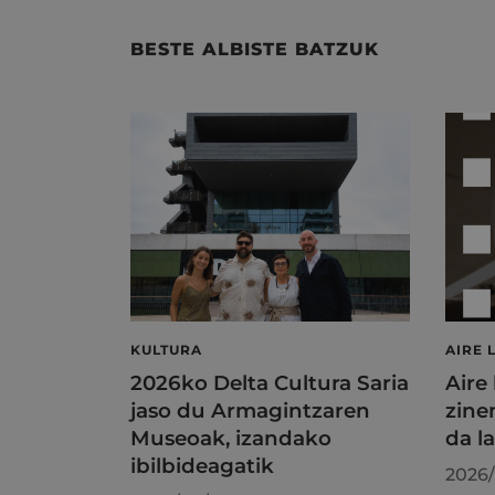
BESTE ALBISTE BATZUK
KULTURA
AIRE 
2026ko Delta Cultura Saria
Aire
jaso du Armagintzaren
zine
Museoak, izandako
da l
ibilbideagatik
2026/