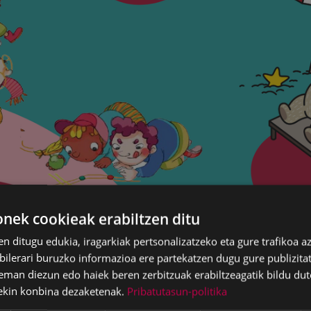
ek cookieak erabiltzen ditu
en ditugu edukia, iragarkiak pertsonalizatzeko eta gure trafikoa a
lerari buruzko informazioa ere partekatzen dugu gure publizitate
eman diezun edo haiek beren zerbitzuak erabiltzeagatik bildu dut
ekin konbina dezaketenak.
Pribatutasun-politika