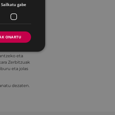
Sailkatu gabe
n familian
AK ONARTU
antzeko eta
kara Zerbitzuak
buru eta jolas
banatu dezaten.