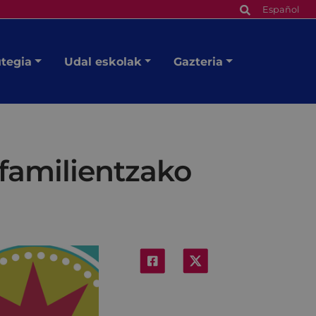
Español
utegia
Udal eskolak
Gazteria
 familientzako