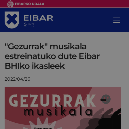
"Gezurrak" musikala
estreinatuko dute Eibar
BHIko ikasleek
2022/04/26