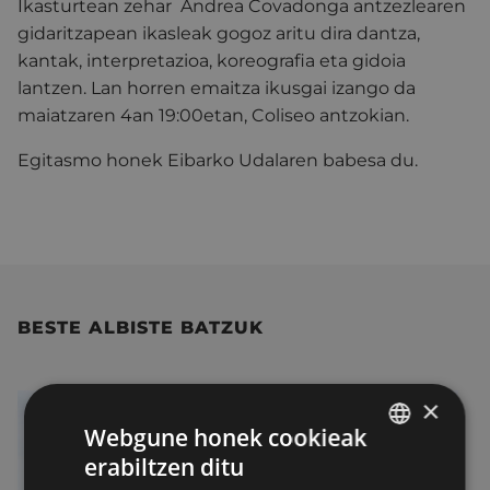
Ikasturtean zehar Andrea Covadonga antzezlearen
gidaritzapean ikasleak gogoz aritu dira dantza,
kantak, interpretazioa, koreografia eta gidoia
lantzen. Lan horren emaitza ikusgai izango da
maiatzaren 4an 19:00etan, Coliseo antzokian.
Egitasmo honek Eibarko Udalaren babesa du.
BESTE ALBISTE BATZUK
×
Webgune honek cookieak
erabiltzen ditu
BASQUE