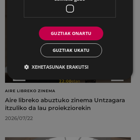
GUZTIAK ONARTU
GUZTIAK UKATU
XEHETASUNAK ERAKUTSI
AIRE LIBREKO ZINEMA
Aire libreko abuztuko zinema Untzagara
itzuliko da lau proiekziorekin
2026/07/22