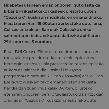
Hilabeteak lanean eman ondoren, gutxi falta da
Eibar BHI ikastetxeko ikasleek prestatu duten
“Gezurrak” ikuskizun musikalaren emanaldirako.
Maiatzaren 4an, 19:00etan aurkeztuko dute lana,
Coliseo antzokian. Sarrerak Coliseoko ohiko
salmentaren bidez eskuratu daitezke apirilaren
29tik aurrera, 5 eurotan.
Eibar BHI Guraso Elkartearen ekimenez sortu zen
musikalaren proiektua. Ikastetxeak
egitasmoa
bere egin, eta musikala prestatzeko tailerra egiteko
aukera eskaintzen die ikasleei
Hauspoa
programaren barruan. 2018an (
Isaskara
) eta 2019an
(
Beldurrak
) eskainitako emanaldietan arrakasta
handia izan zuen musikalak. Aurten, bi urteko
etenaren ondoren, berriro taularatuko da antzokian;
oraingoan "Gezurrak" ikuskizuna eskainiko dute.