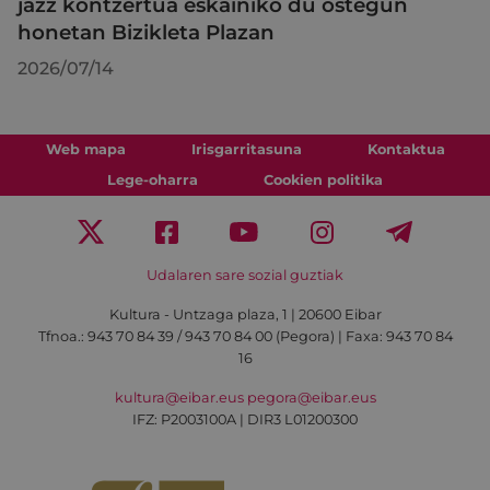
jazz kontzertua eskainiko du ostegun
honetan Bizikleta Plazan
2026/07/14
Web mapa
Irisgarritasuna
Kontaktua
Lege-oharra
Cookien politika
Udalaren sare sozial guztiak
Kultura - Untzaga plaza, 1 | 20600 Eibar
Tfnoa.:
943 70 84 39 / 943 70 84 00 (Pegora)
| Faxa: 943 70 84
16
kultura@eibar.eus
pegora@eibar.eus
IFZ: P2003100A | DIR3 L01200300