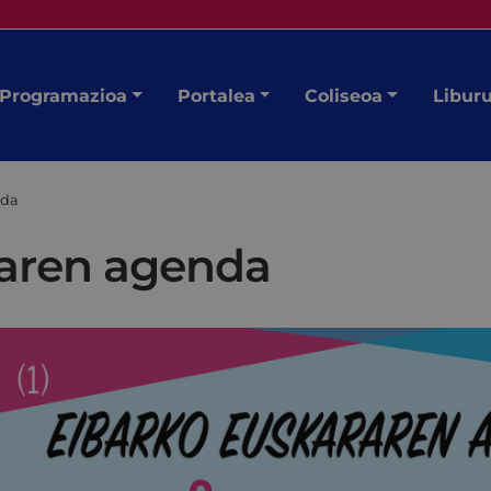
Programazioa
Portalea
Coliseoa
Libur
nda
raren agenda