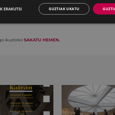
K ERAKUTSI
GUZTIAK UKATU
GUZTI
rako euskaraz edota euskararen inguruan antolatu dire
go ikusteko
SAKATU HEMEN.