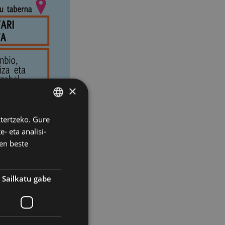
×
ztertzeko. Gure
BASQUE
- eta analisi-
SPANISH
en beste
Sailkatu gabe