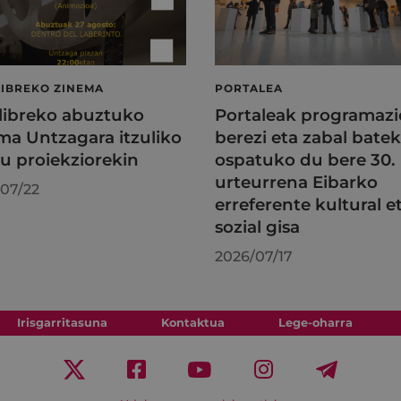
LIBREKO ZINEMA
PORTALEA
 libreko abuztuko
Portaleak programazi
ma Untzagara itzuliko
berezi eta zabal batek
au proiekziorekin
ospatuko du bere 30.
urteurrena Eibarko
07/22
erreferente kultural e
sozial gisa
2026/07/17
Irisgarritasuna
Kontaktua
Lege-oharra