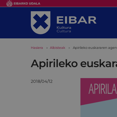
Hasiera
Albisteak
Apirileko euskararen age
Apirileko euska
2018/04/12