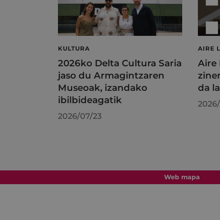
KULTURA
AIRE 
2026ko Delta Cultura Saria
Aire
jaso du Armagintzaren
zine
Museoak, izandako
da l
ibilbideagatik
2026/
2026/07/23
Web mapa