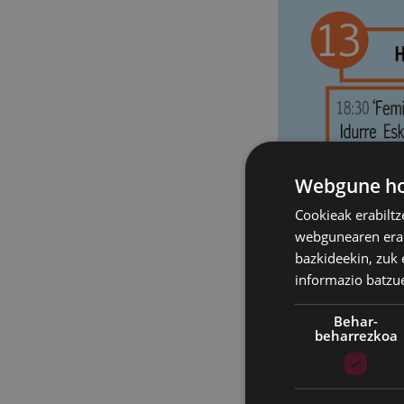
Webgune hon
Cookieak erabiltz
webgunearen erabi
bazkideekin, zuk 
informazio batzu
Behar-
beharrezkoa