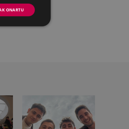
AK ONARTU
n ekitaldien