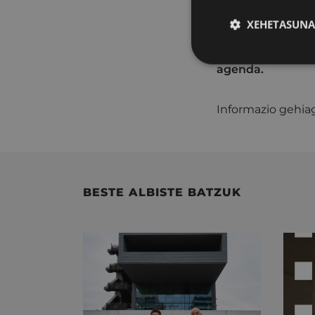
XEHETASUNA
Eibarren apirile
agenda.
Informazio gehia
BESTE ALBISTE BATZUK