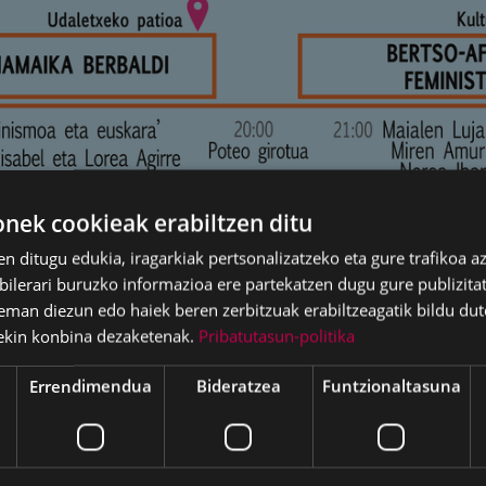
ek cookieak erabiltzen ditu
en ditugu edukia, iragarkiak pertsonalizatzeko eta gure trafikoa a
lerari buruzko informazioa ere partekatzen dugu gure publizitate
eman diezun edo haiek beren zerbitzuak erabiltzeagatik bildu dut
ekin konbina dezaketenak.
Pribatutasun-politika
Errendimendua
Bideratzea
Funtzionaltasuna