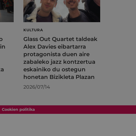
KULTURA
o
Glass Out Quartet taldeak
in
Alex Davies eibartarra
protagonista duen aire
zabaleko jazz kontzertua
ta
eskainiko du ostegun
honetan Bizikleta Plazan
2026/07/14
Cookien politika