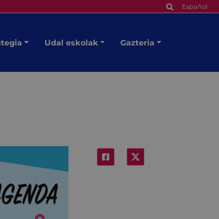
Español
utegia
Udal eskolak
Gazteria